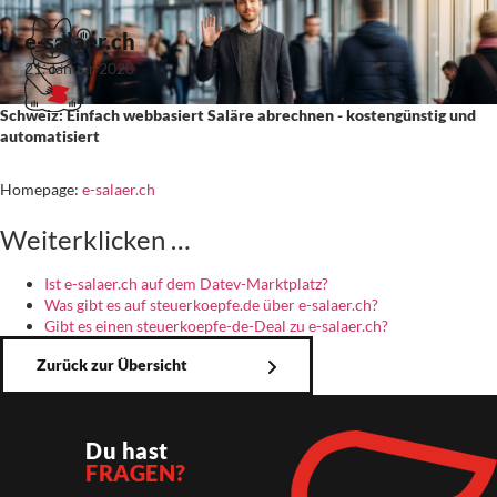
e-salaer.ch
21. Januar 2020
Schweiz: Einfach webbasiert Saläre abrechnen - kostengünstig und
automatisiert
Homepage:
e-salaer.ch
Weiterklicken …
Ist e-salaer.ch auf dem Datev-Marktplatz?
Was gibt es auf steuerkoepfe.de über e-salaer.ch?
Gibt es einen steuerkoepfe-de-Deal zu e-salaer.ch?
Zurück zur Übersicht
Du hast
FRAGEN?