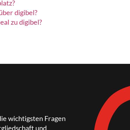
latz?
über digibel?
al zu digibel?
die wichtigsten Fragen
gliedschaft und