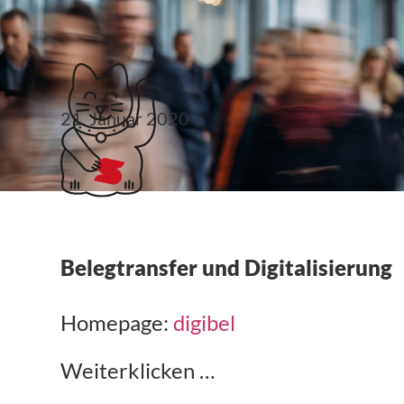
Klubticket buchen
21. Januar 2020
digibel
Belegtransfer und Digitalisierung
Homepage:
digibel
Weiterklicken …