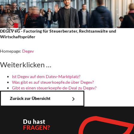
Degev
21. Januar 2020
DEGEV eG - Factoring für Steuerberater, Rechtsanwälte und
Wirtschaftsprüfer
Homepage:
Degev
Weiterklicken …
Ist Degev auf dem Datev-Marktplatz?
Was gibt es auf steuerkoepfe.de über Degev?
Gibt es einen steuerkoepfe-de-Deal zu Degev?
Zurück zur Übersicht
Du hast
FRAGEN?