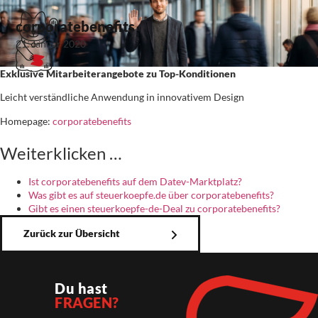
corporatebenefits
21. Januar 2020
Exklusive Mitarbeiterangebote zu Top-Konditionen
Leicht verständliche Anwendung in innovativem Design
Homepage:
corporatebenefits
Weiterklicken …
Ist corporatebenefits auf dem Datev-Marktplatz?
Was gibt es auf steuerkoepfe.de über corporatebenefits?
Gibt es einen steuerkoepfe-de-Deal zu corporatebenefits?
Zurück zur Übersicht
Du hast
FRAGEN?