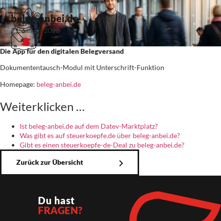
beleg-anbei.de
21. Januar 2020
Die App für den digitalen Belegversand
Dokumententausch-Modul mit Unterschrift-Funktion
Homepage:
beleg-anbei.de
Weiterklicken …
Ist beleg-anbei.de auf dem Datev-Marktplatz?
Was gibt es auf steuerkoepfe.de über beleg-anbei.de?
Gibt es einen steuerkoepfe-de-Deal zu beleg-anbei.de?
Zurück zur Übersicht
Du hast
FRAGEN?