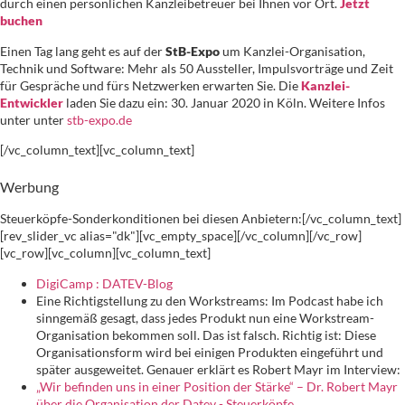
durch einen persönlichen Kanzleibetreuer bei Ihnen vor Ort.
Jetzt
buchen
Einen Tag lang geht es auf der
StB-Expo
um Kanzlei-Organisation,
Technik und Software: Mehr als 50 Aussteller, Impulsvorträge und Zeit
für Gespräche und fürs Netzwerken erwarten Sie. Die
Kanzlei-
Entwickler
laden Sie dazu ein: 30. Januar 2020 in Köln. Weitere Infos
unter unter
stb-expo.de
[/vc_column_text][vc_column_text]
Werbung
Steuerköpfe-Sonderkonditionen bei diesen Anbietern:[/vc_column_text]
[rev_slider_vc alias="dk"][vc_empty_space][/vc_column][/vc_row]
[vc_row][vc_column][vc_column_text]
DigiCamp : DATEV-Blog
Eine Richtigstellung zu den Workstreams: Im Podcast habe ich
sinngemäß gesagt, dass jedes Produkt nun eine Workstream-
Organisation bekommen soll. Das ist falsch. Richtig ist: Diese
Organisationsform wird bei einigen Produkten eingeführt und
später ausgeweitet. Genauer erklärt es Robert Mayr im Interview:
„Wir befinden uns in einer Position der Stärke“ – Dr. Robert Mayr
über die Organisation der Datev - Steuerköpfe