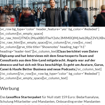
Kanzleifunk 106: Consultants aus dem Sim-
Land
25. Oktober 2019
[vc_row bg_type="color" header_feature="yes" bg_color="#ededed"]
[vc_column][vc_empty_space]
[vc_raw_html]JTNDc2NyaXB0JTIwY2xhc3MlM0QlMjJwb2RpZ2VlLX
[/vc_raw_html][vc_empty_space][/vc_column][/vc_row][vc_row]
[vc_column][grve_title title="Shownotes" heading_tag="h1"
heading="leader-text"][vc_column_text]
Claas berichtet vom Datev
Digicamp und hat Interviews mit dem Smartexperts-Team und
Consultants aus dem Sim-Land mitgebracht. Angela war auf der
dmexco und hat sich mit Stax beschäftigt. Es geht um Avatare, Gurus,
Canei & Haufe Better Business und neue Podcasts.
[/vc_column_text]
[/vc_column][/vc_row][vc_row bg_type="color" bg_color="#ededed"]
[vc_column][vc_empty_space][vc_column_text]
Werbung
Das
Lexoffice Starterpaket
für Null statt 159 Euro: Bedarfsanalyse,
Schulung Mitarbeiter und Mandanten, Onboarding erster Mandanten