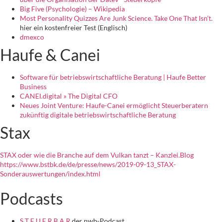
Big Five (Psychologie) – Wikipedia
Most Personality Quizzes Are Junk Science. Take One That Isn’t.
hier ein kostenfreier Test (Englisch)
dmexco
Haufe & Canei
Software für betriebswirtschaftliche Beratung | Haufe Better
Business
CANEI.digital » The Digital CFO
Neues Joint Venture: Haufe-Canei ermöglicht Steuerberatern
zukünftig digitale betriebswirtschaftliche Beratung
Stax
STAX oder wie die Branche auf dem Vulkan tanzt – Kanzlei.Blog
https://www.bstbk.de/de/presse/news/2019-09-13_STAX-
Sonderauswertungen/index.html
Podcasts
S T E U E R B A R
der nwb-Podcast