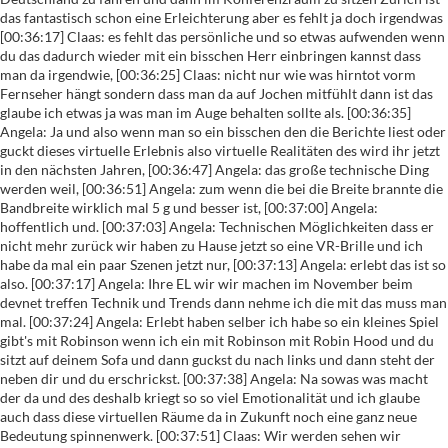
fehlt ja doch irgendwas [00:36:17] Claas: es fehlt das persönliche und so etwas aufwenden wenn du das dadurch wieder mit ein bisschen Herr einbringen kannst dass man da irgendwie, [00:36:25] Claas: nicht nur wie was hirntot vorm Fernseher hängt sondern dass man da auf Jochen mitfühlt dann ist das glaube ich etwas ja was man im Auge behalten sollte als. [00:36:35] Angela: Ja und also wenn man so ein bisschen den die Berichte liest oder guckt dieses virtuelle Erlebnis also virtuelle Realitäten des wird ihr jetzt in den nächsten Jahren, [00:36:47] Angela: das große technische Ding werden weil, [00:36:51] Angela: zum wenn die bei die Breite brannte die Bandbreite wirklich mal 5 g und besser ist, [00:37:00] Angela: hoffentlich und. [00:37:03] Angela: Technischen Möglichkeiten dass er nicht mehr zurück wir haben zu Hause jetzt so eine VR-Brille und ich habe da mal ein paar Szenen jetzt nur, [00:37:13] Angela: erlebt das ist so also. [00:37:17] Angela: Ihre EL wir wir machen im November beim devnet treffen Technik und Trends dann nehme ich die mit das muss man mal. [00:37:24] Angela: Erlebt haben selber ich habe so ein kleines Spiel gibt's mit Robinson wenn ich ein mit Robinson mit Robin Hood und du sitzt auf deinem Sofa und dann guckst du nach links und dann steht der neben dir und du erschrickst. [00:37:38] Angela: Na sowas was macht der da und des deshalb kriegt so so viel Emotionalität und ich glaube auch dass diese virtuellen Räume da in Zukunft noch eine ganz neue Bedeutung spinnenwerk. [00:37:51] Claas: Wir werden sehen wir werden sehen. [00:37:54] Angela: Kann kann ich aber wenn du magst gleich erkennst nicht war ja auf der dmexco. [00:37:59] Claas: Okay. [00:38:00] Angela: Das ist die größte Marketing Messe für online und Pipapo Geschichten und auch um da noch mal weil wenn wir jetzt diese, [00:38:10] Angela: avatar sich anguckt dieses zugibt die machen dann doch alles und ein etwas unfertigen Eindruck und da habe ich mir auf einem Stand die heißen, [00:38:22] Angela: puppet ihr's so nennt sich die Firma und die stehen Firmen Avatare her die dann quasi wie ein Chat Chatbot auf deiner Website oder in irgendwelchen Umgebungen haben sagen und, [00:38:35] Angela: Antworten geben. [00:38:38] Angela: Und die haben jetzt einen entwickelt ich habe den Namen vergessen und ein freundlicher Jugendlicher sage ich jetzt mal der kommuniziert mit dir also. [00:38:48] Angela: So so auf auf ganz klassische ja hallo wie geht es dir womit kann ich dir helfen und es deshalb der hat Sohn. [00:38:59] Angela: Gutes Gesicht also so so der der wirkt nicht sowieso ein technischer Roboter sondern hey das ist der Kumpel von dem Mann mit den kannst du mal quatschen und die sagen sie wollen das eben in diesen, [00:39:13] Angela: Chatbot, [00:39:15] Angela: Umgebungen einsetzen dass es nicht nur ein Schreiben also tippen und schriftlich an und lesen sondern dass du halt mit denen redest und die machen einen wirklich. [00:39:28] Angela: Angenehmen Eindruck in der Interaktion und die haben da jetzt so classic Paket also den den, [00:39:36] Angela: jungen gibt's jetzt eben für ich glaub viereinhalb 1000 € damit kannte für dich nicht viel Geld damit kannst du den, [00:39:43] Angela: individuell konfigurieren für deine Firma ist der kriegt ein T-Shirt mit einem Logo an und kannst ihm die Fragen und Antworten vorgeben und der hat künstliche Intelligenz dabei und lernt aufgrund der Fragen die im gestellt werden dann immer bessere Antworten zu geben. [00:39:58] Angela: Und solche Geschichten finde ich spannend wenn man die jetzt wie hier auf der dmexco da geht natürlich um um, [00:40:08] Angela: werbung möchte Werbung des aber auch in so Vorfeld Beratungen mit einzusetzen zusammen okay, [00:40:18] Angela: immer wieder die klassischen Fragen heute schaut man sich vielleicht ein Video an wie geht ein Prozent Regelung aber später dann mal in mit so einem freundlichen avatar dabei zu interagieren [00:40:31] Angela: kann ich mir auch gut vorstellen in den klassischen Aufgaben und wenn du dann die überlegst und wenn es dann. [00:40:39] Angela: Zu schwierig wird die Frage dann übergeben diese Boccia an einen echten Berater das lässt sich heute alles schon Steuern. [00:40:47] Claas: Ja das wird sicherlich zu nehmen. [00:40:53] Angela: Und die bei der Messe haben gemeint wo sie sich gut vorstellen können und wo auch der die Nachfrage groß ist ist im Mitarbeiter Recruiting. [00:41:05] Angela: Also wenn du eben auf so eine Web-Site gehst und da empfängt Dich da freundliche Oskar und du kannst ihn fragen ja wie ist denn das Team und wie viel Urlaub kriege ich dann dann gibt er da nette Antworten dazu stelle ich mir irgendwie goldig. [00:41:19] Claas: Na ich frage mich gerade ob die das nun sagen weil zurzeit halt jeder Personalmangel hat und du packst dann natürlich deine potenziellen Kunden am besten bei den bei den Schmerzen. [00:41:30] Angela: Ja hast du hast du wahrscheinlich recht weil das ist mir tatsächlich auf der dmexco eingefallen oder aufgefallen oder vielleicht hatte ich den Fokus auch schon so überall an allen Städten wo ich, [00:41:40] Angela: mich unterhalten habe war dann immer der zweite Satz ja und auch fürs Recruiting ist das gut. [00:41:46] Angela: Also da scheint da scheint auch insgesamt der Bedarf da zu sein. [00:41:52] Claas: Ja also ich finde es interessant und ich finde interessant wie sich das zunehmend vermischt damit man so aus dem reinen konsumieren, [00:42:01] Claas: rauskommt und in eine Interaktion kommt und das ist auch gleitender gewissen Emotionalität aufgeladen werden kann. [00:42:09] Claas: Ist schon interessant hast du nicht da das Vorgespräch gesagt da gibt's heute Veranstaltung die in dieses Schema passt. [00:42:17] Angela: Ja genau eine virtuelle Messe der Steuer Konvent von bfdh in December. [00:42:26] Angela: Da darf ich freundlicherweise einen Vortrag halten online das geht über zwei Tage und dann da gibt es auch [00:42:36] Angela: virtuelle Messestände aus ich bin gespannt wie die ausschauen ich werde mich natürlich auf dieser Messe auch, [00:42:42] Angela: herumtummeln und gucken wie das ausschaut ich kenn das auch aus Amerika schon [00:42:48] Angela: wo man dann halt wie beim echten stand mit so einem Avatar hingeht und sich mit dem dort anwesenden Berater unterhalten kann und sich die Dinge zeigen lassen kann [00:42:59] Angela: mal gucken wie die das umsetzen bin ich auch schon gespannt. [00:43:02] Claas: Also es ist eine Online Messe das heißt nicht so der Kohlenstoff Welt sondern eine Online Veranstaltung. [00:43:08] Angela: Genau klimaneutral muss mir heute zu sagen ja also du bist zwei Tage, [00:43:17] Angela: Blog sich dort online ein also zwei Tage finden in Anführungszeichen live statt, [00:43:23] Angela: und entscheidest halt wo du herum läufst was du dir anguckst wir dann auf einer echten Messer warum machst du es von deinem PC aus. [00:43:33] Claas: Oder störe ich auseinander also wie bei den Sims. [00:43:36] Angela: Das weiß ich noch nicht das habe ich selber noch nicht gesehen das ist dann zu gucken wie das da ausschaut diese Welt. [00:43:42] Claas: Ja also BFD ist hiermit aufgerufen mehr Informationen rauszuhauen ja weitere sein siehst du wieder eine Vermischung na also dann Stadt treffen oder Messe das dann halt mal. [00:43:56] Claas: Rein online. [00:43:58] Angela: Und mein persönlicher Tipp allerdings an der Stelle ist wirklich weil dieses jetzt virtuelle 3D Welt und und Arbeit auch gut es klingt dann ja für viele noch sehr weit weg. [00:44:12] Angela: Anfangen mit zu Tools wie Skype Meetings zu wie sie alle heißen einfach mal erstens mit Teammitgliedern auch solche Dinge auszuprobieren einfach diese Videokonferenzen, [00:44:27] Angela: zu nutzen und das auch mal mit Mandanten zu machen das erlebe ich das machen immer noch viel zu wenige. [00:44:34] Angela: Ins klassische Kommunikationsprogramm aufnehmen nach dem Motto sie erreichen uns per Telefon Fax brauchen wir ja nicht mehr E-Mail und per Zoom oder per Skype und das dann auch mal [00:44:49] Angela: aktiv zu nutzen ist schon mal der erste Schritt bevor man den 15 Schritt vom 3 geht. [00:44:56] Claas: Okay aber dann als Kommunikationskanal anbieten wie du deine Telefonnummer auch nach außen gibst sagst du dann okay und für Veranstaltungen. [00:45:07] Claas: Also unserem Kaminabend mit dem Berater oder der Beraterin und das einer vielleicht Thema vorbereitet man sich online. [00:45:17] Angela: Ja da würde ich immer den Unterschied machen natürlich kommt aufs Thema an in welcher Art ich kommuniziere und ein Strategie Thema oder. [00:45:28] Angela: Visionen Planungen entwickeln es macht mehr Sinn des im persönlichen Gespräch zu machen aber eine bilanzbesprechung ganz ehrlich ich frage mich immer, [00:45:41] Angela: wenn ich dort sitze ich war letzte Woche wieder dort wozu bin ich es war ja nur um die Ecke wozu fahre ich hätte irgendwie online auch sagen, [00:45:54] Angela: das ist jetzt nichts und da macht es aber trotzdem es macht schon mal einen Unterschied ob ich mit Videokonferenzen arbeite oder ohne, [00:46:03] Angela: das einfach mal ausprobiert zu haben ist schon was. [00:46:06] Claas: Also ich frage mich auch wie das mit deinem mit deiner Kanzlei da ist also die dich betreut ist nicht was du machst. [00:46:13] Angela: Doch ich wechsle ja gerade auch. [00:46:17] Angela: Ja hatte es hat sich jetzt besprochen nächstes Jahr bin ich bei dem anderen Steuer da wäre ich dann andere Dinge berichten hoffentlich nur die gut ja genau. [00:46:32] Claas: Gut aber wo war gerade bei Veranstaltungen sind also wir können auch noch mal hinweisen Ende Januar da bin ich auch das ist die [00:46:40] Claas: Stefan Homberg Kanzlei Entwickler hat die Veranstaltung auf die Beine gestellt ich glaube es sind so 40 Ausstellers ein Messetag kleines kleines Vortragsprogramm und ansonsten einfach treffen quatschen ganze Kanzlei mitnehmen. [00:46:54] Claas: Und sich mal ja ein Tag lang mit diesen Themen beschäftigen dort 40 Aussteller. [00:47:01] Claas: Moderator Preis