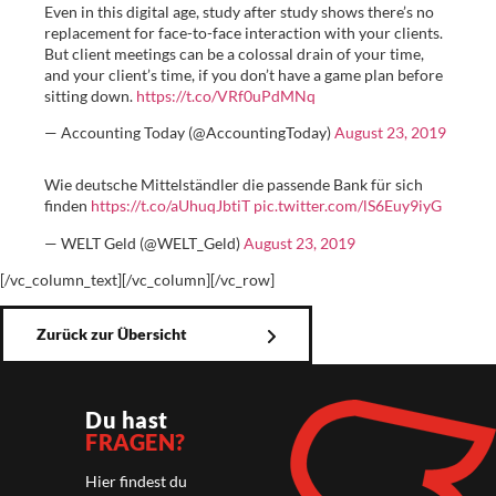
Even in this digital age, study after study shows there’s no
replacement for face-to-face interaction with your clients.
But client meetings can be a colossal drain of your time,
and your client’s time, if you don’t have a game plan before
sitting down.
https://t.co/VRf0uPdMNq
— Accounting Today (@AccountingToday)
August 23, 2019
Wie deutsche Mittelständler die passende Bank für sich
finden
https://t.co/aUhuqJbtiT
pic.twitter.com/lS6Euy9iyG
— WELT Geld (@WELT_Geld)
August 23, 2019
[/vc_column_text][/vc_column][/vc_row]
Zurück zur Übersicht
Du hast
FRAGEN?
Hier findest du