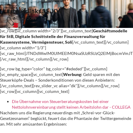
#steuerlinks 35. KW
26. August 2019
[vc_row][vc_column width="2/3"][vc_column_text]
Geschäftsmodelle
für StB, Digitale Schnittstelle der Finanzverwaltung für
Kassensysteme, Vermögensteuer, Soli
[/vc_column_text][/vc_column]
[vc_column width="1/3"]
[vc_raw_html]JTNDdWwlM0UlMEElM0NsaSUzRSUzQ2ElMjBocmVm
[/vc_raw_html][/vc_column][/vc_row]
[vc_row bg_type="color" bg_color="#ededed"][vc_column]
[vc_empty_space][vc_column_text]
Werbung:
Geld sparen mit den
Steuerköpfe-Deals – Sonderkonditionen von diesen Anbietern:
[/vc_column_text][rev_slider_vc alias="dk"][/vc_column][/vc_row]
[vc_row][vc_column][vc_column_text]
Die Übernahme von Steuerberatungskosten bei einer
Nettolohnvereinbarung stellt keinen Arbeitslohn dar - COLLEGA
Nachdem uns die Regierung neuerdings mit „Schrei-vor-Glück-
Gesetzesnamen“ beglückt, feuert das die Phantasie der Twittergemeinde
an. Mit sehr amüsanten Ergebnissen: