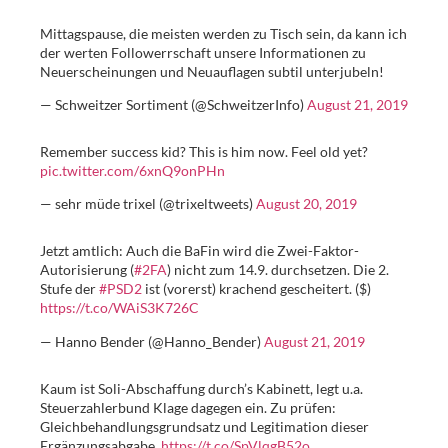
Mittagspause, die meisten werden zu Tisch sein, da kann ich
der werten Followerrschaft unsere Informationen zu
Neuerscheinungen und Neuauflagen subtil unterjubeln!
— Schweitzer Sortiment (@SchweitzerInfo)
August 21, 2019
Remember success kid? This is him now. Feel old yet?
pic.twitter.com/6xnQ9onPHn
— sehr müde trixel (@trixeltweets)
August 20, 2019
Jetzt amtlich: Auch die BaFin wird die Zwei-Faktor-
Autorisierung (
#2FA
) nicht zum 14.9. durchsetzen. Die 2.
Stufe der
#PSD2
ist (vorerst) krachend gescheitert. ($)
https://t.co/WAiS3K726C
— Hanno Bender (@Hanno_Bender)
August 21, 2019
Kaum ist Soli-Abschaffung durch’s Kabinett, legt u.a.
Steuerzahlerbund Klage dagegen ein. Zu prüfen:
Gleichbehandlungsgrundsatz und Legitimation dieser
Ergänzungsabgabe.
https://t.co/SpVlqgB52o