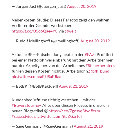
— Jürgen Just (@Juergen_Just)
August 20, 2019
Nebenkosten-Studie: Dieses Paradox zeigt den wahren
Verlierer der Grunderwerbsteuer
https://t.co/O5o6Qae4YC
via
@welt
— Rudolf Mellinghoff (@rmellinghoff)
August 20, 2019
Aktuelle BFH-Entscheidung heute in der
#FAZ
: Profitiert
bei einer Nettolohnvereinbarung mit dem Arbeitnehmer
nur der Arbeitgeber von der Arbeit eines
#Steuerberaters
,
führen dessen Kosten nicht zu Arbeitslohn.
@bfh_bund
pic.twitter.com/aRHSaEJlaa
— BStBK (@BStBKaktuell)
August 21, 2019
Kundenbedürfnisse richtig verstehen – mit der
#BuyersJourney
. Alles über diesen Prozess in unserem
neuen Blogartikel 😊
https://t.co/7gosyq3tyq
#crm
#sageadvice
pic.twitter.com/itcZGartdl
— Sage Germany (@SageGermany)
August 21, 2019