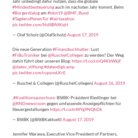
Jahr unbedingt dafür nutzen, dass die globale
#Mindestbesteuerung
auch im nächsten Jahr kommt. Beim
#Bürgerdialog
am
#tdot19
@BMF_Bund
#TagderoffenenTür
#fairtaxation
pic.twitter.com/Nsl8BNIKqH
— Olaf Scholz (@OlafScholz)
August 17, 2019
Die neue Generation
#Finanzbuchhalter
: Lust
#FiBuTroniker
bei
@RuschelCollegen
zu werden? Der Weg
dahin führt über unseren Blog:
https://t.co/cmQ4KbWkjF
@datev_stiftung
#datevdigicamp
pic.twitter.com/rupynxLKrE
— Ruschel & Collegen (@RuschelCollegen)
August 16, 2019
.
#Koalitionsausschuss
: BStBK-Präsident Riedlinger bei
@RNDnewsroom
gegen umfassende Anzeigepflichten für
Steuergestaltungen
https://t.co/mWYg9NQhDk
— BStBK (@BStBKaktuell)
August 17, 2019
Jennifer Warawa, Executive Vice President of Partners,