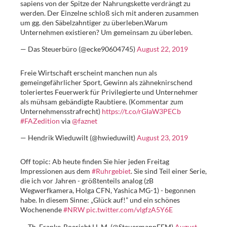
sapiens von der Spitze der Nahrungskette verdrängt zu
werden. Der Einzelne schloß sich mit anderen zusammen
um gg. den Säbelzahntiger zu überleben.Warum
Unternehmen existieren? Um gemeinsam zu überleben.
— Das Steuerbüro (@ecke90604745)
August 22, 2019
Freie Wirtschaft erscheint manchen nun als
gemeingefährlicher Sport, Gewinn als zähneknirschend
toleriertes Feuerwerk für Privilegierte und Unternehmer
als mühsam gebändigte Raubtiere. (Kommentar zum
Unternehmensstrafrecht)
https://t.co/rGIaW3PECb
#FAZedition
via ⁦
@faznet
— Hendrik Wieduwilt (@hwieduwilt)
August 23, 2019
Off topic: Ab heute finden Sie hier jeden Freitag
Impressionen aus dem
#Ruhrgebiet
. Sie sind Teil einer Serie,
die ich vor Jahren - größtenteils analog (zB
Wegwerfkamera, Holga CFN, Yashica MG-1) - begonnen
habe. In diesem Sinne: „Glück auf!” und ein schönes
Wochenende
#NRW
pic.twitter.com/vlgfzA5Y6E
— Th. Franke-Roericht LL.M. (@SteuermannFFM)
August