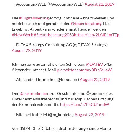
— AccountingWEB (@AccountingWEB)
August 22, 2019
Die
#Digitalisierung
ermöglicht neue Arbeitsweisen und -
modelle, auch und gerade in der
#Steuerberatung
. Das
Ergebnis: Arbeit kann wieder sinnstiftender werden
#NewWork
#Steuerberatung2030
https://t.co/2LAlE1mTEp
— DITAX Strategy Consulting AG (@DITAX_Strategy)
August 22, 2019
Ich mag eure automatisierten Schreiben,
@DATEV
:-*Lg
Alexander Internet-Mail
pic.twitter.com/mvBDbSsLaW
— Alexander Hermelink (@bondalex)
August 22, 2019
Der
@basbrinkmann
zur Geschichte und Ökonomie des
Unternehmensstrafrechts und zur empirischen Öffnung
der Kriminalrechtspolitik.
https://t.co/p7FhCU1mdW
— Michael Kubiciel (@m_kubiciel)
August 22, 2019
Vor 350/450 TSD. Jahren drohte der angehende Homo