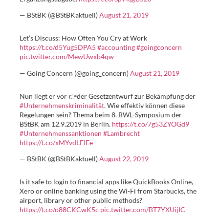
— BStBK (@BStBKaktuell)
August 21, 2019
Let’s Discuss: How Often You Cry at Work
https://t.co/d5Yug5DPA5
#accounting
#goingconcern
pic.twitter.com/MewUwxb4qw
— Going Concern (@going_concern)
August 21, 2019
Nun liegt er vor 👉der Gesetzentwurf zur Bekämpfung der
#Unternehmenskriminalität
. Wie effektiv können diese
Regelungen sein? Thema beim 8. BWL-Symposium der
BStBK am 12.9.2019 in Berlin.
https://t.co/7g53ZYOGd9
#Unternehmenssanktionen
#Lambrecht
https://t.co/xMYvdLFIEe
— BStBK (@BStBKaktuell)
August 22, 2019
Is it safe to login to financial apps like QuickBooks Online,
Xero or online banking using the Wi-Fi from Starbucks, the
airport, library or other public methods?
https://t.co/o88CKCwK5c
pic.twitter.com/BT7YXUijIC