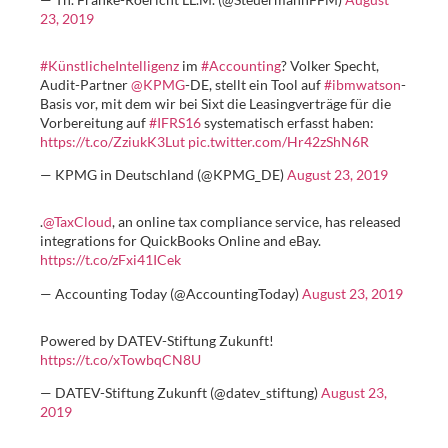
23, 2019
#KünstlicheIntelligenz
im
#Accounting
? Volker Specht,
Audit-Partner
@KPMG
-DE, stellt ein Tool auf
#ibmwatson
-
Basis vor, mit dem wir bei Sixt die Leasingverträge für die
Vorbereitung auf
#IFRS16
systematisch erfasst haben:
https://t.co/ZziukK3Lut
pic.twitter.com/Hr42zShN6R
— KPMG in Deutschland (@KPMG_DE)
August 23, 2019
.
@TaxCloud
, an online tax compliance service, has released
integrations for QuickBooks Online and eBay.
https://t.co/zFxi41ICek
— Accounting Today (@AccountingToday)
August 23, 2019
Powered by DATEV-Stiftung Zukunft!
https://t.co/xTowbqCN8U
— DATEV-Stiftung Zukunft (@datev_stiftung)
August 23,
2019