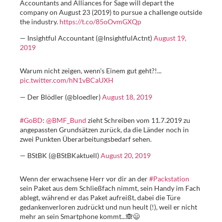
Accountants and Alliances for Sage will depart the
company on August 23 (2019) to pursue a challenge outside
the industry.
https://t.co/85oOvmGXQp
— Insightful Accountant (@InsightfulActnt)
August 19,
2019
Warum nicht zeigen, wenn's Einem gut geht?!...
pic.twitter.com/hN1vBCaUXH
— Der Blödler (@bloedler)
August 18, 2019
#GoBD
:
@BMF_Bund
zieht Schreiben vom 11.7.2019 zu
angepassten Grundsätzen zurück, da die Länder noch in
zwei Punkten Überarbeitungsbedarf sehen.
— BStBK (@BStBKaktuell)
August 20, 2019
Wenn der erwachsene Herr vor dir an der
#Packstation
sein Paket aus dem Schließfach nimmt, sein Handy im Fach
ablegt, während er das Paket aufreißt, dabei die Türe
gedankenverloren zudrückt und nun heult (!), weil er nicht
mehr an sein Smartphone kommt...🙈😄