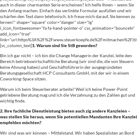
auch in dieser charmanten Serie erscheinen? Ich helfe Ihnen – wenn Sie
den Anfang machen. Einfach das verlinkte Formular ausfüllen und wir
schärfen den Text dann telefonisch. Ich freue mich darauf, Sie kennen zu
lernen!" shape="square" color="danger" size="lg"
i_icon_fontawesome="fa fa-hand-pointer-o" css_animation="bounceIn"
add_icon="true"
link="url:https%3A%2F%2Fwww.steuerkoepfe.de%2Fmitmachen%2F|titl
[vc_column_text]
1. Warum sind Sie StB geworden?
Bin ich gar nicht – ich bin die Change Managerin der Kanzlei, leite den
Bereich betriebswirtschaftliche Beratung (wir sind die, die von Steuern
keine Ahnung haben) und Geschäftsführerin der ausgegründeten
Beratungsgesellschaft HCP Consultants GmbH, mit der wir in einem
Coworking-Space sitzen.
Warum ich beim Steuerberater arbeite? Weil ich keine Power-Point
getriebene Beratung mag und ich die Verzahnung zu den Zahlen gut und
wichtig finde.
2. Ihre fachliche Dienstleistung bieten auch zig andere Kanzleien –
was stellen Sie heraus, wenn Sie potentiellen Mandanten Ihre Kanzlei
empfehlen möchten?
Wir sind was wir können – Mittelstand. Wir haben Spezialisten an Bord