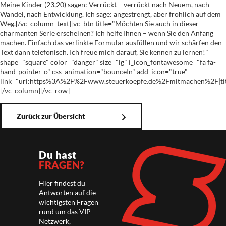
Meine Kinder (23,20) sagen: Verrückt – verrückt nach Neuem, nach
Wandel, nach Entwicklung. Ich sage: angestrengt, aber fröhlich auf dem
Weg.[/vc_column_text][vc_btn title="Möchten Sie auch in dieser
charmanten Serie erscheinen? Ich helfe Ihnen – wenn Sie den Anfang
machen. Einfach das verlinkte Formular ausfüllen und wir schärfen den
Text dann telefonisch. Ich freue mich darauf, Sie kennen zu lernen!"
shape="square" color="danger" size="lg" i_icon_fontawesome="fa fa-
hand-pointer-o" css_animation="bounceIn" add_icon="true"
link="url:https%3A%2F%2Fwww.steuerkoepfe.de%2Fmitmachen%2F|titl
[/vc_column][/vc_row]
Zurück zur Übersicht
Du hast
FRAGEN?
Hier findest du
Antworten auf die
wichtigsten Fragen
rund um das VIP-
Netzwerk,