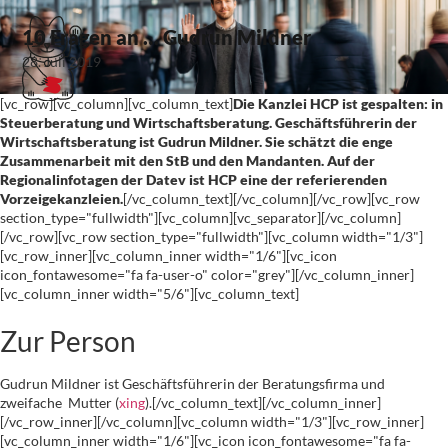
10 Fragen an … Gudrun Mildner
28. Juli 2019
[vc_row][vc_column][vc_column_text]
Die Kanzlei HCP ist gespalten: in
Steuerberatung und Wirtschaftsberatung. Geschäftsführerin der
Wirtschaftsberatung ist Gudrun Mildner. Sie schätzt die enge
Zusammenarbeit mit den StB und den Mandanten. Auf der
Regionalinfotagen der Datev ist HCP eine der referierenden
Vorzeigekanzleien.
[/vc_column_text][/vc_column][/vc_row][vc_row
section_type="fullwidth"][vc_column][vc_separator][/vc_column]
[/vc_row][vc_row section_type="fullwidth"][vc_column width="1/3"]
[vc_row_inner][vc_column_inner width="1/6"][vc_icon
icon_fontawesome="fa fa-user-o" color="grey"][/vc_column_inner]
[vc_column_inner width="5/6"][vc_column_text]
Zur Person
Gudrun Mildner ist Geschäftsführerin der Beratungsfirma und
zweifache Mutter (
xing
).[/vc_column_text][/vc_column_inner]
[/vc_row_inner][/vc_column][vc_column width="1/3"][vc_row_inner]
[vc_column_inner width="1/6"][vc_icon icon_fontawesome="fa fa-