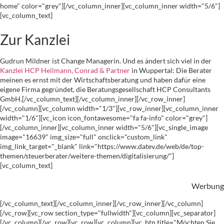
home" color="grey"][/vc_column_inner][vc_column_inner width="5/6"]
[vc_column_text]
Zur Kanzlei
Gudrun Mildner ist Change Managerin. Und es ändert sich viel in der
Kanzlei HCP Heilmann, Conrad & Partner
in Wuppertal: Die Berater
meinen es ernst mit der Wirtschaftsberatung und haben dafür eine
eigene Firma gegründet, die Beratungsgesellschaft HCP Consultants
GmbH.[/vc_column_text][/vc_column_inner][/vc_row_inner]
[/vc_column][vc_column width="1/3"][vc_row_inner][vc_column_inner
width="1/6"][vc_icon icon_fontawesome="fa fa-info" color="grey"]
[/vc_column_inner][vc_column_inner width="5/6"][vc_single_image
image="16639" img_size="full" onclick="custom_link"
img_link_target="_blank" link="https://www.datev.de/web/de/top-
themen/steuerberater/weitere-themen/digitalisierung/"]
[vc_column_text]
Werbung
[/vc_column_text][/vc_column_inner][/vc_row_inner][/vc_column]
[/vc_row][vc_row section_type="fullwidth"][vc_column][vc_separator]
[/vc_column][/vc_row][vc_row][vc_column][vc_btn title="Möchten Sie