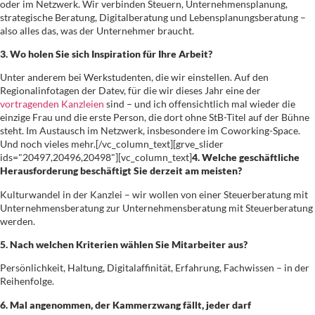
oder im Netzwerk. Wir verbinden Steuern, Unternehmensplanung,
strategische Beratung, Digitalberatung und Lebensplanungsberatung –
also alles das, was der Unternehmer braucht.
3. Wo holen Sie sich Inspiration für Ihre Arbeit?
Unter anderem bei Werkstudenten, die wir einstellen. Auf den
Regionalinfotagen der Datev, für die wir dieses Jahr eine der
vortragenden Kanzleien
sind – und ich offensichtlich mal wieder die
einzige Frau und die erste Person, die dort ohne StB-Titel auf der Bühne
steht. Im Austausch im Netzwerk, insbesondere im Coworking-Space.
Und noch vieles mehr.[/vc_column_text][grve_slider
ids="20497,20496,20498"][vc_column_text]
4. Welche geschäftliche
Herausforderung beschäftigt Sie derzeit am meisten?
Kulturwandel in der Kanzlei – wir wollen von einer Steuerberatung mit
Unternehmensberatung zur Unternehmensberatung mit Steuerberatung
werden.
5. Nach welchen Kriterien wählen Sie Mitarbeiter aus?
Persönlichkeit, Haltung, Digitalaffinität, Erfahrung, Fachwissen – in der
Reihenfolge.
6. Mal angenommen, der Kammerzwang fällt, jeder darf