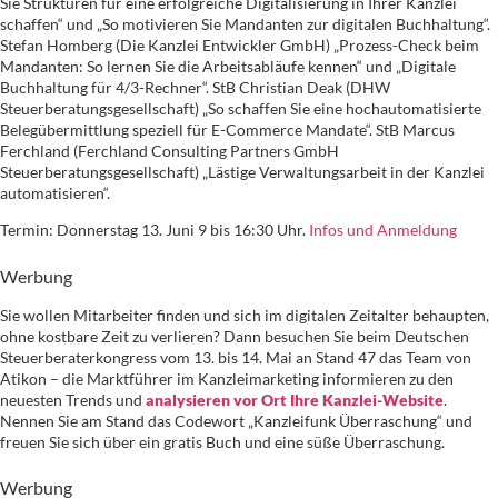
Sie Strukturen für eine erfolgreiche Digitalisierung in Ihrer Kanzlei
schaffen“ und „So motivieren Sie Mandanten zur digitalen Buchhaltung“.
Stefan Homberg (Die Kanzlei Entwickler GmbH) „Prozess-Check beim
Mandanten: So lernen Sie die Arbeitsabläufe kennen“ und „Digitale
Buchhaltung für 4/3-Rechner“. StB Christian Deak (DHW
Steuerberatungsgesellschaft) „So schaffen Sie eine hochautomatisierte
Belegübermittlung speziell für E-Commerce Mandate“. StB Marcus
Ferchland (Ferchland Consulting Partners GmbH
Steuerberatungsgesellschaft) „Lästige Verwaltungsarbeit in der Kanzlei
automatisieren“.
Termin: Donnerstag 13. Juni 9 bis 16:30 Uhr.
Infos und Anmeldung
Werbung
Sie wollen Mitarbeiter finden und sich im digitalen Zeitalter behaupten,
ohne kostbare Zeit zu verlieren? Dann besuchen Sie beim Deutschen
Steuerberaterkongress vom 13. bis 14. Mai an Stand 47 das Team von
Atikon – die Marktführer im Kanzleimarketing informieren zu den
neuesten Trends und
analysieren vor Ort Ihre Kanzlei-Website
.
Nennen Sie am Stand das Codewort „Kanzleifunk Überraschung“ und
freuen Sie sich über ein gratis Buch und eine süße Überraschung.
Werbung