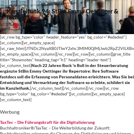
Kanzleifunk 94: StBin Emmy Oettinger &
fastdocs
10. Mai 2019
[vc_row bg_type="color" header_feature="yes" bg_color="#ededed"]
[vc_column][vc_empty_space]
[vc_raw_html]JTNDc2NyaXB0JTIwY2xhc3MlM0QlMjJwb2RpZ2VlLX
[vc_empty_space][/vc_column][/vc_row][vc_row][vc_column][grve_title
title="Shownotes" heading_tag="h1" heading="leader-text"]
[vc_column_text]
Nach 22 Jahren Rock 'n Roll in der Steuerberatung
ergänzte StBin Emmy Oettinger ihr Repertoire: Ihre Software
fastdocs soll die Erfassung von Personaldaten erleichtern. Was Sie bei
Entwicklung und Vermarktung der Software so erlebte, schildert sie
im Kanzleifunk.
[/vc_column_text][/vc_column][/vc_row][vc_row
bg_type="color" bg_color="#ededed"][vc_column][vc_empty_space]
[vc_column_text]
Werbung
TaxTec – Die Führungskraft für die Digitalisierung
Buchhaltroniker®/TaxTec – Die Weiterbildung der Zukunft:
Buchhaltroniker erkennen die Chancen der Digitalisierung und können