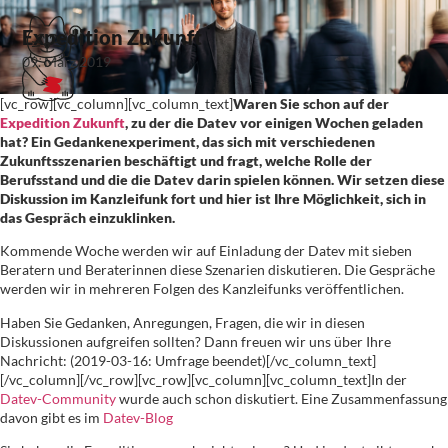
Expedition Zukunft
09. März 2019
[vc_row][vc_column][vc_column_text]
Waren Sie schon auf der
Expedition Zukunft
, zu der die Datev vor einigen Wochen geladen
hat? Ein Gedankenexperiment, das sich mit verschiedenen
Zukunftsszenarien beschäftigt und fragt, welche Rolle der
Berufsstand und die die Datev darin spielen können. Wir setzen diese
Diskussion im Kanzleifunk fort und hier ist Ihre Möglichkeit, sich in
das Gespräch einzuklinken.
Kommende Woche werden wir auf Einladung der Datev mit sieben
Beratern und Beraterinnen diese Szenarien diskutieren. Die Gespräche
werden wir in mehreren Folgen des Kanzleifunks veröffentlichen.
Haben Sie Gedanken, Anregungen, Fragen, die wir in diesen
Diskussionen aufgreifen sollten? Dann freuen wir uns über Ihre
Nachricht: (2019-03-16: Umfrage beendet)[/vc_column_text]
[/vc_column][/vc_row][vc_row][vc_column][vc_column_text]In der
Datev-Community
wurde auch schon diskutiert. Eine Zusammenfassung
davon gibt es im
Datev-Blog