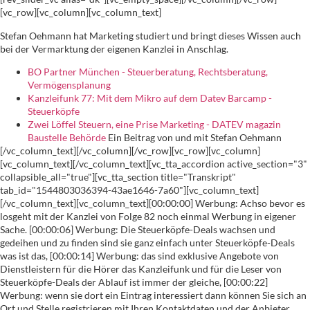
[vc_row][vc_column][vc_column_text]
Stefan Oehmann hat Marketing studiert und bringt dieses Wissen auch
bei der Vermarktung der eigenen Kanzlei in Anschlag.
BO Partner München - Steuerberatung, Rechtsberatung,
Vermögensplanung
Kanzleifunk 77: Mit dem Mikro auf dem Datev Barcamp -
Steuerköpfe
Zwei Löffel Steuern, eine Prise Marketing - DATEV magazin
Baustelle Behörde
Ein Beitrag von und mit Stefan Oehmann
[/vc_column_text][/vc_column][/vc_row][vc_row][vc_column][vc_column_text][/vc_column_text][vc_tta_accordion active_section="3" collapsible_all="true"][vc_tta_section title="Transkript" tab_id="1544803036394-43ae1646-7a60"][vc_column_text][/vc_column_text][vc_column_text][00:00:00] Werbung: Achso bevor es losgeht mit der Kanzlei von Folge 82 noch einmal Werbung in eigener Sache. [00:00:06] Werbung: Die Steuerköpfe-Deals wachsen und gedeihen und zu finden sind sie ganz einfach unter Steuerköpfe-Deals was ist das, [00:00:14] Werbung: das sind exklusive Angebote von Dienstleistern für die Hörer das Kanzleifunk und für die Leser von Steuerköpfe-Deals der Ablauf ist immer der gleiche, [00:00:22] Werbung: wenn sie dort ein Eintrag interessiert dann können Sie sich an Ort und Stelle registrieren mit Ihren Kontaktdaten und der Anbieter kommt dann auf sie zu. [00:00:29] Werbung: Und die Liste der Anbieter ist immer länger geworden mit dabei ist z.b. die Steuerberater Verrechnungsstelle die in alles abnimmt was sie an ihrem eigenen Honorar Abrechnungsprozess nicht mögen das könnte der ganze Prozess sein inklusive Vorfinanzierung das kann aber auch nur einzelne, [00:00:44] Werbung: Aspekte davon sein und die Leute der Steuerberater Verrechnungsstelle informieren Sie gerne. [00:00:49] Werbung: Desweiteren dabei sind auch die Erfolgs Prozesse von Star Brother Mario tut das der mit diesem Prozess und seinen Gewinn verdoppelt hat [00:00:55] Werbung: falls ihr das ausgemacht und dann können Sie ganz einfach seine Prozesse bei ihm bestellen Sie erhalten einen Aktenordner mit den ganzen Prozessen und einen USB-Stick wo diese process and data project Format drauf sind. [00:01:06] Werbung: Control das auch dabei control bietet ein. [00:01:09] Werbung: Aktives Controlling auf der Basis ihrer Buchhaltungsdaten sie können also ihre BWA damit veredeln und den Mandanten online bereitstellen. [00:01:19] Werbung: Das Steuerbüro online das mit dabei die Datendrehscheibe zwischen Kanzleien Mandant, [00:01:23] Werbung: Mit dem Steuerbüro online das übrigens als Webseite ihre Aufmachung erscheinen kann können Sie nicht nur Belege hin und her tauschen mit dem Mandanten sondern auch verschiedene andere Prozesse anstoßen wo halt informations Übergabe notwendig ist. [00:01:37] Werbung: Mit dabei ist auch ageras ageras ist eine Online Plattform zur mandatsvermittlung Mandanten suchen dort noch Steuerberater und Sie können sich auch Fälle bewerben das heißt ist eine einfache Möglichkeit sich ganz speziell mit ihrer Expertise, [00:01:51] Werbung: auf geeignete Mandate. [00:01:53] Werbung: Zu bewerben dicke Balance ebenso mit dabei digital ist eine App zur Beleg Übermittlung und zwar direkt im Unternehmen online wenn sie ihren Mandanten also etwas Hübsches bieten wollen dann ist die Giebel. [00:02:06] Werbung: Mächtiges und hübsches Typ Tool dafür lexoffice.de das darf natürlich auch nicht fehlen ich glaube man kann inzwischen sagen es ist. [00:02:14] Werbung: Führende vor Erfassungssystem für Mandanten die verbessern ihren Service ständig ich nutze selber und bin hochzufrieden auch dort finden Sie Sonderkondition. [00:02:26] Werbung: Falls Sie dass ihren Mandanten vermitteln möchten bei den Datenschutz Helfern bekommen Sie ein auf ihre Kanzlei abgestimmtes Datenschutzmanagement. [00:02:36] Werbung: Und zwar wirklich individuell angepasst von Berufs Trägern für Berufsträger dann Schutzhelfer de konzentriert sich allein auf den Datenschutz. [00:02:45] Werbung: Von Steuerberatungskanzleien. [00:02:47] Werbung: Und haben entsprechend eine große Expertise dort aufgebaut auch dort erwarten Sie Sonderkonditionen die sich in Barmen zu für Sie auszahlen. [00:02:55] Werbung: Geld sparen können Sie ebenso mit dem gutachtendienst vom DWS vom deutschen wissenschaftlichen Institut der Steuerberater jawohl. [00:03:02] Werbung: Dort können Sie sich einen Gutschein holen zur Seite legen und wenn sie dann mal eine eine fundierte zweite Meinung brauchen. [00:03:09] Werbung: Dann kann sie beim TWS gutachtendienst ein fundiertes Gutachten beantragen und mit dem erworbenen Gutschein ein bisschen Geld sparen. [00:03:17] Werbung: Die beiden jüngsten Zugänge der Sinti weiß ich weiß bietet Video Fortbildungskurse und dazu [00:03:23] Werbung: gibt es noch einen Arm attraktives bezahlen oder nämlich sie buchen dort Stundenkontingent es müssen nicht einen einzelnen Kurs buchen sondern sie buchen Stundenkontingente die sie dann auf das ganze Angebot, [00:03:34] Werbung: funny weiß anwenden können. [00:03:38] Werbung: Die bieten auch einen gratis Schnupperkurs sodass sie einfach mal unverbindlich hinein hören können und wenn sie sich dann für ein Abo entscheiden dann können Sie mit den Steuerköpfe-Deals auch, [00:03:47] Werbung: Geld sparen in Red One ist der letzte im Bunde Edenred one ist eine elegante Lösung Mitarbeitern die benefits auszuzahlen also den sogenannten Sachbezug. [00:03:57] Werbung: Dafür gibt es EC-Karten die bei über 20.000 Akzeptanzstellen akzeptiert werden und Edenred bietet Ihnen halt den ganzen Service drumherum so dass sie dort nur noch die Karte bestellen brauchen und dann ihre Mitarbeiter glücklich zu machen bzw. [00:04:13] Werbung: Arbeiter von Mandanten glücklich zu machen, [00:04:15] Werbung: und wie gesagt der Ablauf ist immer derselbe sie schauen sich einen Eintrag bei den Deals auf den Steuerköpfe-Deals wenn es sie weiter interessiert hinterlassen Sie Ihre Kontaktdaten die Anbieter kommen dann auf sie zu und den Rest machen sie dann miteinander aus, [00:04:29] Werbung: sparkasse.de Schrägstrich dies ist die entsprechende url aber Sie können auch hier in der Podcast App ein wenig stöbern nennen schauen ob es finden Sie die Links zu den ganzen Einträgen durch den von dem China der erzählt habe, [00:04:41] Werbung: also hat ganz herzlichen Dank an alle die Anbieter für die Unterstützung von Steuerköpfe-Deals. 00:04:48: Musik [00:04:55] Claas: Kanzleifunk 83 hallo Angela. [00:04:58] Angela: Hallo Klaus grüß Dich. [00:04:59] Claas: Wir haben heute einen Gast dabei Stefan Oehmann aus München Neustadt. [00:05:03] Stefan Oehmann: Hallo Angela Angela class. [00:05:05] Angela: Hallo Stefan. [00:05:07] Claas: Wir haben uns kurz kennengelernt auf dem DATEV Barcamp kürzlich in Nürnberg und da hattest du eine ziemlich spontane Session gemacht zum Thema Kanzleicontrolling und meine Ohren haben sich gleich aufgestellt. [00:05:18] Claas: Aber ich dachte mir den muss ich noch ansprechen und ja dann hatte ich dir die Karte zu gesteckt und wir haben kurz hinterher gesprochen dann Kanzleicontrolling wir hatten sie auch schon vor Gespräch kurz besprochen ist etwas was ich finde selten aufkommt als Thema. [00:05:33] Claas: Und dachte ich mir wenn dann schon jemand dazu die Hand hebt dann wusste doch nicht unbedingt sprechen und deshalb ist die heutige Folge dem Thema. [00:05:43] Claas: Kanzleicontrolling gif. [00:05:46] Stefan Oehmann: Super prima. [00:05:47] Angela: Bitte noch mal ganz kurz vorweg für deine Kanzlei was treibt ihr so wie groß seid ihr und natürlich wie kommst du dann zum Thema Kanzleicontrolling. [00:05:56] Stefan Oehmann: Wer wer wer oder was sind wir wir sind biopartner [00:06:01] Stefan Oehmann: wir sind die Kanzlei hier in München via mit meinem partner zusammen 2010 eine kleine Kanzlei von Ommen damals mit drei Mitarbeiter dann zwei Steuerberater altersbedingte aufgehört und wir haben diese Kanzlei die letzten Jahre einfach entwickelt wir sind mittlerweile 16 Mitarbeiter mit fünf Berufsträger [00:06:19] Stefan Oehmann: unser Fokus liegt so ein bisschen auf der Steuer Rechtsberatung Gestaltungsberatung durch das weil mein Partner Rechtsanwalt ist [00:06:26] Stefan Oehmann: ich bin eher der Kaufmann und kümmere mich so um die Zahlenwelt um die Digitalisierung so dass wir da unsere mittelständischen Kunden. [00:06:33] Stefan Oehmann: Am rundum eigentlich bedienen können, [00:06:36] Stefan Oehmann: und dann so ein bisschen bedingt durch das Wachstum dass wir hatten war es auch immer ein bisschen schwierig so mit dem mit dem Überblick hinterherzukommen sodass das Thema Kanzleicontrolling, [00:06:45] Stefan Oehmann: bei uns doch einen gewissen Stellenwert hat. [00:06:49] Stefan Oehmann: Wird vielleicht auch bissel daher weil ich nicht so der klassische Steuerberater bin ich aber noch Marketing mit dazu studiert und versucht es immer so ein bisschen auch von Dienstleistungen, [00:06:57] Stefan Oehmann: vom Produkt Charakter vom Preis Charakter er zusehen wo ich einfach Datenmaterial verbindet. [00:07:02] Claas: Ja ok was für Daten denn. [00:07:05] Stefan Oehmann: Haben was für Daten als am Ende aller Tage wollen wir einen zufriedenen Kunden in den glücklichen Kunden und Kunden der uns weiter empfiehlt [00:07:13] Stefan Oehmann: und ähm da ist natürlich die Thematik die ich brauche ja. [00:07:19] Stefan Oehmann: Preiskalkulation ich brauche für eine Preiskalkulation Datenmaterial wenn sie sein kann ok für was kann ich was anbieten ich brauche wegen mir [00:07:29] Stefan Oehmann: Daten die fürs Unternehmen wichtig sind das heißt in welchen Geschäftsbereichen entwickelt sich meine Kanzlei was habe ich für [00:07:35] Stefan Oehmann: für Umsatzrendite habe ich hier gute Auslastung der Mitarbeiter das heißt das ist ja sehr vielschichtig wo wir im Prinzip Datenmaterial eigentlich benötigen [00:07:45] Stefan Oehmann: um ein Unternehmen zu steuern um Unternehmen erfolgreich zu machen. [00:07:50] Claas: Hör die Daten sind aber da nehme ich an. [00:07:54] Stefan Oehmann: Die Daten sind da wir sind gleich 2010 auf vfio Comfort also die die große eigen morgen ist ja Zion's Lösung der DATEV gegangen die Auftrags getrieben arbeitet das heißt ich habe durch eine Zeiterfassung [00:08:08] Stefan Oehmann: durch eine Auftrag zugeordnet die Faktura durch Leistungs Zuordnung zum Auftrag eigentlich eine sehr gute Datenbasis die Schwierigkeit ist er die in, [00:08:19] Stefan Oehmann: in der vernünftigen vertretbaren Zeit gut auswerten zu können. [00:08:23] Angela: Du hast gesag