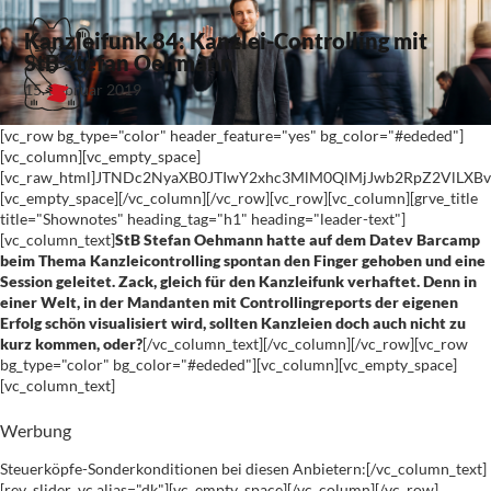
Kanzleifunk 84: Kanzlei-Controlling mit
StB Stefan Oehmann
15. Februar 2019
[vc_row bg_type="color" header_feature="yes" bg_color="#ededed"]
[vc_column][vc_empty_space]
[vc_raw_html]JTNDc2NyaXB0JTIwY2xhc3MlM0QlMjJwb2RpZ2VlLX
[vc_empty_space][/vc_column][/vc_row][vc_row][vc_column][grve_title
title="Shownotes" heading_tag="h1" heading="leader-text"]
[vc_column_text]
StB Stefan Oehmann hatte auf dem Datev Barcamp
beim Thema Kanzleicontrolling spontan den Finger gehoben und eine
Session geleitet. Zack, gleich für den Kanzleifunk verhaftet. Denn in
einer Welt, in der Mandanten mit Controllingreports der eigenen
Erfolg schön visualisiert wird, sollten Kanzleien doch auch nicht zu
kurz kommen, oder?
[/vc_column_text][/vc_column][/vc_row][vc_row
bg_type="color" bg_color="#ededed"][vc_column][vc_empty_space]
[vc_column_text]
Werbung
Steuerköpfe-Sonderkonditionen bei diesen Anbietern:[/vc_column_text]
[rev_slider_vc alias="dk"][vc_empty_space][/vc_column][/vc_row]