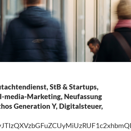
achtendienst, StB & Startups,
al-media-Marketing, Neufassung
hos Generation Y, Digitalsteuer,
TIyJTIzQXVzbGFuZCUyMiUzRUF1c2xh