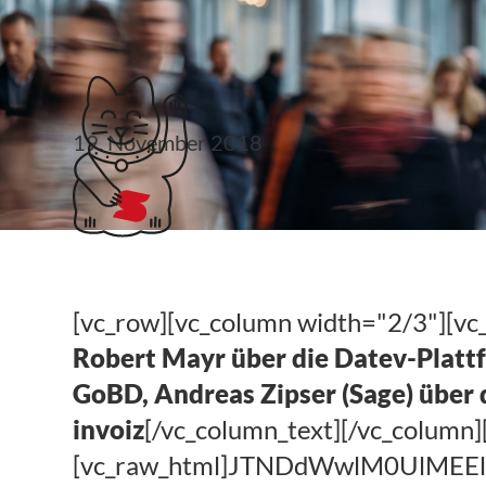
Klubticket buchen
19. November 2018
#steuerlinks 47. KW
[vc_row][vc_column width="2/3"][vc
Robert Mayr über die Datev-Platt
GoBD, Andreas Zipser (Sage) über d
invoiz
[/vc_column_text][/vc_column
[vc_raw_html]JTNDdWwlM0UlM