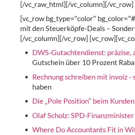
[/vc_raw_html][/vc_column][/vc_row]
[vc_row bg_type="color" bg_color="
mit den Steuerköpfe-Deals – Sonderk
[/vc_column][/vc_row] [vc_row][vc_c
DWS-Gutachtendienst: präzise, a
Gutschein über 10 Prozent Rabat
Rechnung schreiben mit invoiz - s
haben
Die „Pole Position“ beim Kunden 
Olaf Scholz: SPD-Finanzminister
Where Do Accountants Fit in Wi