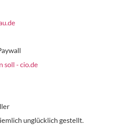
au.de
E
aywall
soll - cio.de
ller
iemlich unglücklich gestellt.