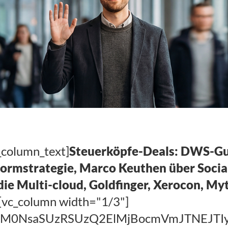
_column_text]
Steuerköpfe-Deals: DWS-Gut
formstrategie, Marco Keuthen über Soci
ie Multi-cloud, Goldfinger, Xerocon, Myt
][vc_column width="1/3"]
EElM0NsaSUzRSUzQ2ElMjBocmVmJTNEJ