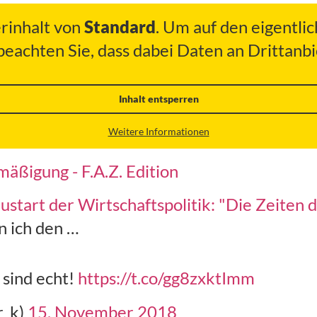
erinhalt von
Standard
. Um auf den eigentlic
 beachten Sie, dass dabei Daten an Drittan
Inhalt entsperren
Weitere Informationen
äßigung - F.A.Z. Edition
art der Wirtschaftspolitik: "Die Zeiten der
n ich den …
 sind echt!
https://t.co/gg8zxktImm
r_k)
15. November 2018