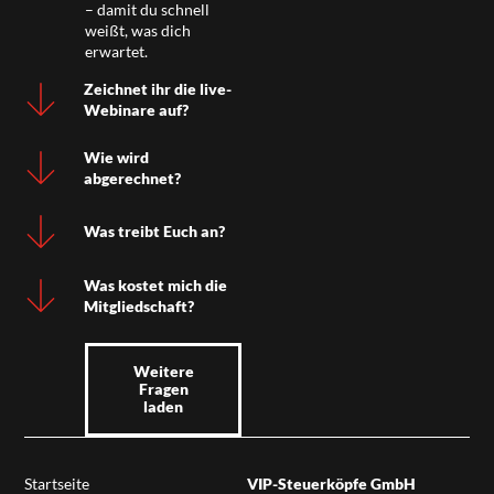
– damit du schnell
weißt, was dich
erwartet.
Zeichnet ihr die live-
Webinare auf?
Wie wird
abgerechnet?
Was treibt Euch an?
Was kostet mich die
Mitgliedschaft?
Weitere
Fragen
laden
Startseite
VIP-Steuerköpfe GmbH