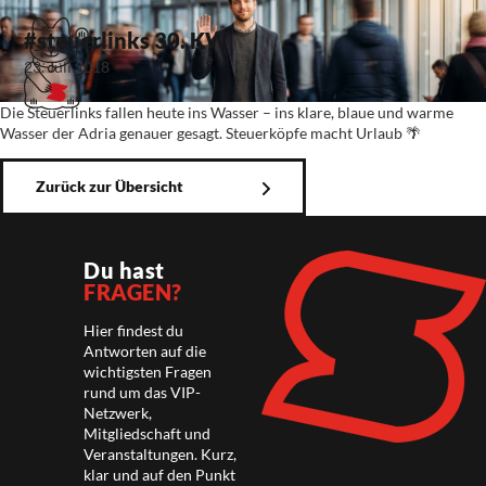
#steuerlinks 30. KW
23. Juli 2018
Die Steuerlinks fallen heute ins Wasser – ins klare, blaue und warme
Wasser der Adria genauer gesagt. Steuerköpfe macht Urlaub 🌴
Zurück zur Übersicht
Du hast
FRAGEN?
Hier findest du
Antworten auf die
wichtigsten Fragen
rund um das VIP-
Netzwerk,
Mitgliedschaft und
Veranstaltungen. Kurz,
klar und auf den Punkt