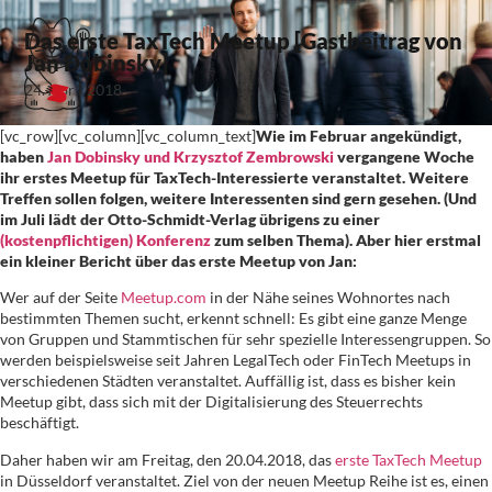
Das erste TaxTech Meetup [Gastbeitrag von
Jan Dobinsky]
24. April 2018
[vc_row][vc_column][vc_column_text]
Wie im Februar angekündigt,
haben
Jan Dobinsky und Krzysztof Zembrowski
vergangene Woche
ihr erstes Meetup für TaxTech-Interessierte veranstaltet. Weitere
Treffen sollen folgen, weitere Interessenten sind gern gesehen. (Und
im Juli lädt der Otto-Schmidt-Verlag übrigens zu einer
(kostenpflichtigen) Konferenz
zum selben Thema). Aber hier erstmal
ein kleiner Bericht über das erste Meetup von Jan:
Wer auf der Seite
Meetup.com
in der Nähe seines Wohnortes nach
bestimmten Themen sucht, erkennt schnell: Es gibt eine ganze Menge
von Gruppen und Stammtischen für sehr spezielle Interessengruppen. So
werden beispielsweise seit Jahren LegalTech oder FinTech Meetups in
verschiedenen Städten veranstaltet. Auffällig ist, dass es bisher kein
Meetup gibt, dass sich mit der Digitalisierung des Steuerrechts
beschäftigt.
Daher haben wir am Freitag, den 20.04.2018, das
erste TaxTech Meetup
in Düsseldorf veranstaltet. Ziel von der neuen Meetup Reihe ist es, einen