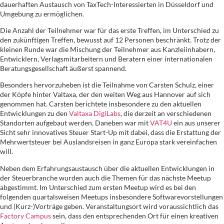
dauerhaften Austausch von TaxTech-Interessierten in Düsseldorf und
Umgebung zu ermöglichen.
Die Anzahl der Teilnehmer war für das erste Treffen, im Unterschied zu
den zukünftigen Treffen, bewusst auf 12 Personen beschränkt. Trotz der
kleinen Runde war die Mischung der Teilnehmer aus Kanzleiinhabern,
Entwicklern, Verlagsmitarbeitern und Beratern einer internationalen
Beratungsgesellschaft äußerst spannend.
Besonders hervorzuheben ist die Teilnahme von Carsten Schulz, einer
der Köpfe hinter Valtaxa, der den weiten Weg aus Hannover auf sich
genommen hat. Carsten berichtete insbesondere zu den aktuellen
Entwicklungen zu den
Valtaxa DigiLabs
, die derzeit an verschiedenen
Standorten aufgebaut werden. Daneben war mit
VAT4U
ein aus unserer
Sicht sehr innovatives Steuer Start-Up mit dabei, dass die Erstattung der
Mehrwertsteuer bei Auslandsreisen in ganz Europa stark vereinfachen
will.
Neben dem Erfahrungsaustausch über die aktuellen Entwicklungen in
der Steuerbranche wurden auch die Themen für das nächste Meetup
abgestimmt. Im Unterschied zum ersten Meetup wird es bei den
folgenden quartalsweisen Meetups insbesondere Softwarevorstellungen
und (Kurz-)Vorträge geben. Veranstaltungsort wird voraussichtlich das
Factory Campus
sein, dass den entsprechenden Ort für einen kreativen