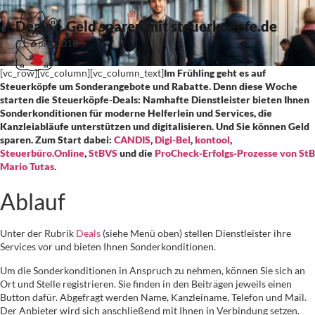
Deals – Geld sparen mit steuerkoepfe.de
01. April 2018
[vc_row][vc_column][vc_column_text]
Im Frühling geht es auf
Steuerköpfe um Sonderangebote und Rabatte. Denn diese Woche
starten die Steuerköpfe-Deals: Namhafte Dienstleister bieten Ihnen
Sonderkonditionen für moderne Helferlein und Services, die
Kanzleiabläufe unterstützen und digitalisieren. Und Sie können Geld
sparen. Zum Start dabei:
CANDIS
,
Digi-Bel
,
kontool
,
Steuerbüro.Online
,
StBVS
und die
ProCheck-Erfolgs-Prozesse von StB
Mario Tutas
.
Ablauf
Unter der Rubrik
Deals
(siehe Menü oben) stellen Dienstleister ihre
Services vor und bieten Ihnen Sonderkonditionen.
Um die Sonderkonditionen in Anspruch zu nehmen, können Sie sich an
Ort und Stelle registrieren. Sie finden in den Beiträgen jeweils einen
Button dafür. Abgefragt werden Name, Kanzleiname, Telefon und Mail.
Der Anbieter wird sich anschließend mit Ihnen in Verbindung setzen.