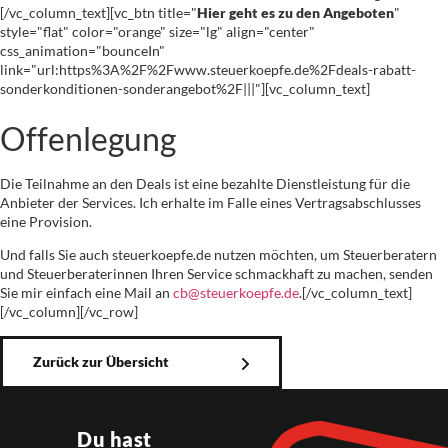
[/vc_column_text][vc_btn title="
Hier geht es zu den Angeboten
"
style="flat" color="orange" size="lg" align="center"
css_animation="bounceIn"
link="url:https%3A%2F%2Fwww.steuerkoepfe.de%2Fdeals-rabatt-
sonderkonditionen-sonderangebot%2F|||"][vc_column_text]
Offenlegung
Die Teilnahme an den Deals ist eine bezahlte Dienstleistung für die
Anbieter der Services. Ich erhalte im Falle eines Vertragsabschlusses
eine Provision.
Und falls Sie auch steuerkoepfe.de nutzen möchten, um Steuerberatern
und Steuerberaterinnen Ihren Service schmackhaft zu machen, senden
Sie mir einfach eine Mail an
cb@steuerkoepfe.de
.[/vc_column_text]
[/vc_column][/vc_row]
Zurück zur Übersicht
Du hast