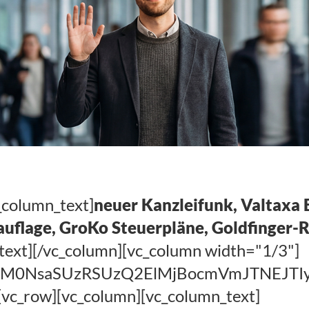
_column_text]
neuer Kanzleifunk, Valtaxa 
lage, GroKo Steuerpläne, Goldfinger-Razz
text][/vc_column][vc_column width="1/3"]
EElM0NsaSUzRSUzQ2ElMjBocmVmJTNEJ
[vc_row][vc_column][vc_column_text]