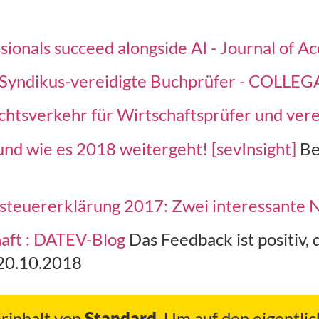
ssionals succeed alongside AI - Journal of 
 Syndikus-vereidigte Buchprüfer - COLLEG
chtsverkehr für Wirtschaftsprüfer und ve
nd wie es 2018 weitergeht! [sevInsight]
Be
steuererklärung 2017: Zwei interessante
aft : DATEV-Blog
Das Feedback ist positiv, 
 20.10.2018
erinhalt von
Standard
. Um auf den eigentlic