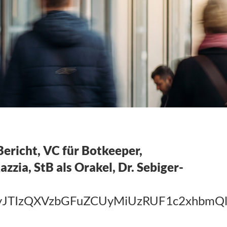
Bericht, VC für Botkeeper,
ia, StB als Orakel, Dr. Sebiger-
TIyJTIzQXVzbGFuZCUyMiUzRUF1c2xh