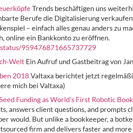
teuerköpfe
Trends beschäftigen uns weiterhi
barte Berufe die Digitalisierung verkaufen
enspiel – einfach alles genau anders zu ma
h, online ein Bankkonto zu eröffnen.
ten/status/959476871665737729
ech-Welt
Ein Aufruf und Gastbeitrag von Ja
eben 2018
Valtaxa berichtet jetzt regelmäß
iere mich bei Valtaxa)
 Seed Funding as World’s First Robotic Boo
nts, answers client questions, and prompts 
r would. But unlike a bookkeeper, a botkeepe
utsourced firm and delivers faster and more