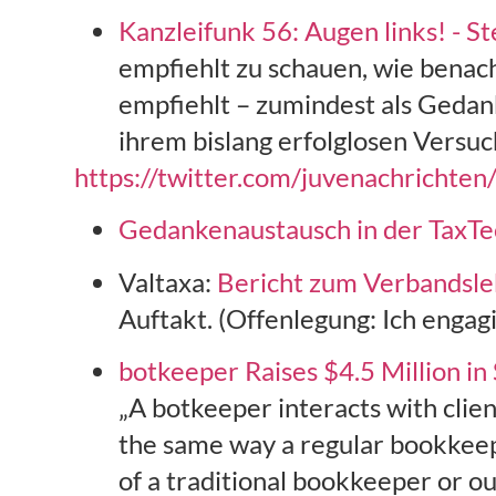
Kanzleifunk 56: Augen links! - S
empfiehlt zu schauen, wie benach
empfiehlt – zumindest als Gedank
ihrem bislang erfolglosen Versuc
https://twitter.com/juvenachrich
Gedankenaustausch in der TaxT
Valtaxa:
Bericht zum Verbandsl
Auftakt. (Offenlegung: Ich engag
botkeeper Raises $4.5 Million in
„A botkeeper interacts with clie
the same way a regular bookkeepe
of a traditional bookkeeper or o