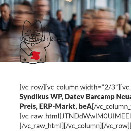
Klubticket buchen
05. Februar 2018
#steuerlinks 6. KW
[vc_row][vc_column width="2/3"][vc
Syndikus WP, Datev Barcamp Neuauf
Preis, ERP-Markt, beA
[/vc_column_
[vc_raw_html]JTNDdWwlM0UlM
[/vc_raw_html][/vc_column][/vc_row]