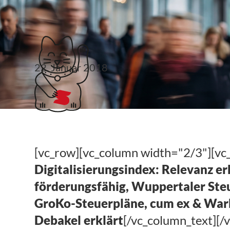
Klubticket buchen
22. Januar 2018
#steuerlinks 4. KW
[vc_row][vc_column width="2/3"][vc
Digitalisierungsindex: Relevanz e
förderungsfähig, Wuppertaler Steu
GroKo-Steuerpläne, cum ex & Warb
Debakel erklärt
[/vc_column_text][/