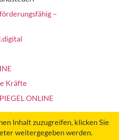
 förderungsfähig –
digital
LINE
e Kräfte
 SPIEGEL ONLINE
hen Inhalt zuzugreifen, klicken Sie
bieter weitergegeben werden.