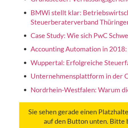
BMWi stellt klar: Betriebswirtsc
Steuerberaterverband Thüringen
Case Study: Wie sich PwC Schweiz 
Accounting Automation in 2018:
Wuppertal: Erfolgreiche Steuer
Unternehmensplattform in der Cl
Nordrhein-Westfalen: Warum di
Sie sehen gerade einen Platzhalt
auf den Button unten. Bitte