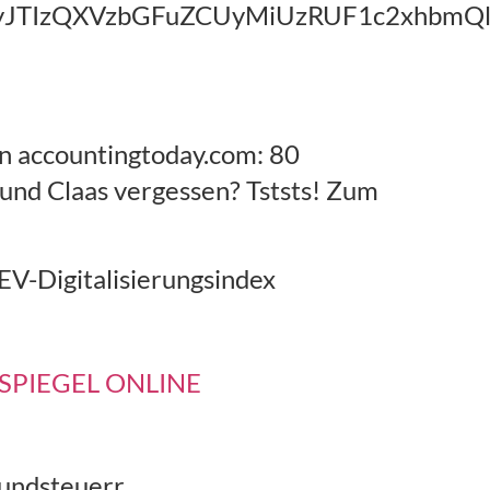
TIyJTIzQXVzbGFuZCUyMiUzRUF1c2xh
on accountingtoday.com: 80
und Claas vergessen? Tststs! Zum
V-Digitalisierungsindex
? - SPIEGEL ONLINE
undsteuerr