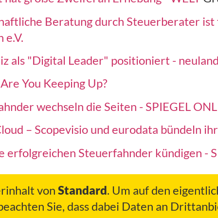
haftliche Beratung durch Steuerberater ist
 e.V.
als "Digital Leader" positioniert - neuland.
 Are You Keeping Up?
fahnder wechseln die Seiten - SPIEGEL ON
oud – Scopevisio und eurodata bündeln ihr
e erfolgreichen Steuerfahnder kündigen -
erinhalt von
Standard
. Um auf den eigentlic
 beachten Sie, dass dabei Daten an Drittan