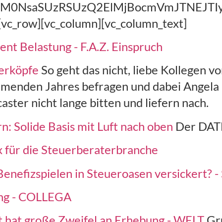
EElM0NsaSUzRSUzQ2ElMjBocmVmJTNEJ
[vc_row][vc_column][vc_column_text]
ent Belastung - F.A.Z. Einspruch
uerköpfe
So geht das nicht, liebe Kollegen v
mmenden Jahres befragen und dabei Angela 
aster nicht lange bitten und liefern nach.
n: Solide Basis mit Luft nach oben
Der DATE
x für die Steuerberaterbranche
s Benefizspielen in Steueroasen versickert
ng - COLLEGA
t hat große Zweifel an Erhebung - WELT
Gr