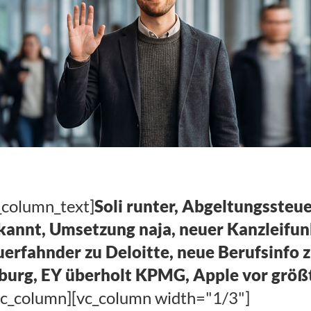
_column_text]
Soli runter, Abgeltungssteu
rkannt, Umsetzung naja, neuer Kanzleifu
erfahnder zu Deloitte, neue Berufsinfo 
urg, EY überholt KPMG, Apple vor größt
vc_column][vc_column width="1/3"]