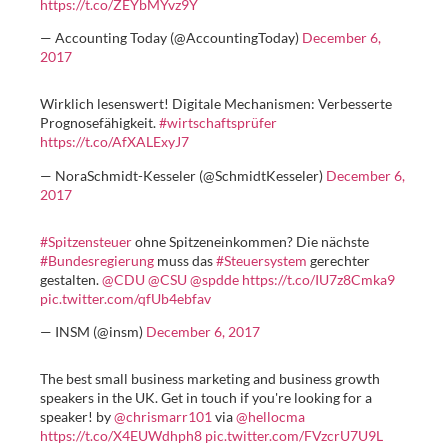
https://t.co/ZEYbMYvz9Y
— Accounting Today (@AccountingToday)
December 6,
2017
Wirklich lesenswert! Digitale Mechanismen: Verbesserte
Prognosefähigkeit.
#wirtschaftsprüfer
https://t.co/AfXALExyJ7
— NoraSchmidt-Kesseler (@SchmidtKesseler)
December 6,
2017
#Spitzensteuer
ohne Spitzeneinkommen? Die nächste
#Bundesregierung
muss das
#Steuersystem
gerechter
gestalten.
@CDU
@CSU
@spdde
https://t.co/IU7z8Cmka9
pic.twitter.com/qfUb4ebfav
— INSM (@insm)
December 6, 2017
The best small business marketing and business growth
speakers in the UK. Get in touch if you're looking for a
speaker! by
@chrismarr101
via
@hellocma
https://t.co/X4EUWdhph8
pic.twitter.com/FVzcrU7U9L