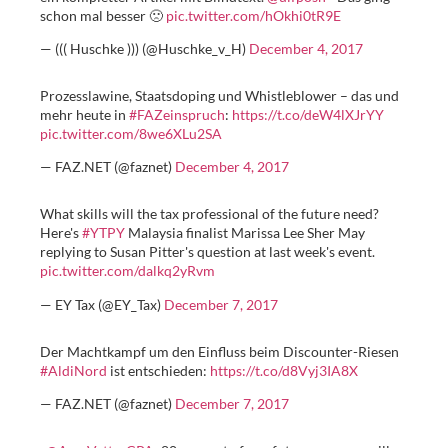
schon mal besser 🙁
pic.twitter.com/hOkhi0tR9E
— ((( Huschke ))) (@Huschke_v_H)
December 4, 2017
Prozesslawine, Staatsdoping und Whistleblower – das und
mehr heute in
#FAZeinspruch
:
https://t.co/deW4lXJrYY
pic.twitter.com/8we6XLu2SA
— FAZ.NET (@faznet)
December 4, 2017
What skills will the tax professional of the future need?
Here's
#YTPY
Malaysia finalist Marissa Lee Sher May
replying to Susan Pitter's question at last week's event.
pic.twitter.com/dalkq2yRvm
— EY Tax (@EY_Tax)
December 7, 2017
Der Machtkampf um den Einfluss beim Discounter-Riesen
#AldiNord
ist entschieden:
https://t.co/d8Vyj3IA8X
— FAZ.NET (@faznet)
December 7, 2017