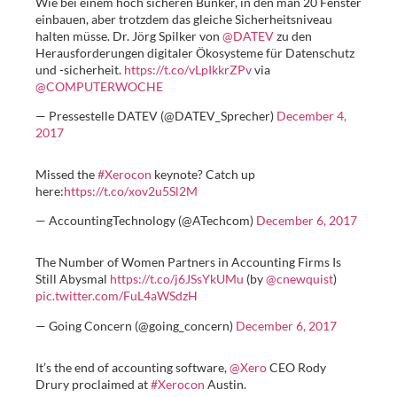
Wie bei einem hoch sicheren Bunker, in den man 20 Fenster
einbauen, aber trotzdem das gleiche Sicherheitsniveau
halten müsse. Dr. Jörg Spilker von
@DATEV
zu den
Herausforderungen digitaler Ökosysteme für Datenschutz
und -sicherheit.
https://t.co/vLpIkkrZPv
via
@COMPUTERWOCHE
— Pressestelle DATEV (@DATEV_Sprecher)
December 4,
2017
Missed the
#Xerocon
keynote? Catch up
here:
https://t.co/xov2u5Sl2M
— AccountingTechnology (@ATechcom)
December 6, 2017
The Number of Women Partners in Accounting Firms Is
Still Abysmal
https://t.co/j6JSsYkUMu
(by
@cnewquist
)
pic.twitter.com/FuL4aWSdzH
— Going Concern (@going_concern)
December 6, 2017
It’s the end of accounting software,
@Xero
CEO Rody
Drury proclaimed at
#Xerocon
Austin.