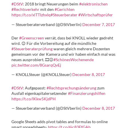
#DStV
: 2018 bringt Neuerungen beim
#elektronischen
#Rechtsverkehr
mit den
#Gerichten
https://t.co/xlTTIzhxIq
#Steuerberater
#Wirtschaftsprüfer
— Steuerberaterverband (@DStVberlin)
December 7, 2017
Der
#Greenscreen
verrät, dass bei KNOLL wieder gedreht
wird. 😉 Für die Vorbereitung auf die mündliche
#Steuerberaterprüfung
waren gleich mehrere Dozenten
gemeinsam vor der Kamera und wir haben einfach mal was
neues ausprobiert. 🎞😉
#SchönesWochenende
pic.twitter.com/8GsarqQvEj
— KNOLLSteuer (@KNOLLSteuer)
December 8, 2017
#DStV
: Aufgepasst:
#Rechtsprechungsänderung
zum
Ausfall eigenkapitalersetzender
#Finanzierungshilfen
https://t.co/IKkw5KjdPH
— Steuerberaterverband (@DStVberlin)
December 8, 2017
Google Sheets adds pivot tables and formulas to online
smart spreadsheets-
https://t.co/6jc83FfGAb