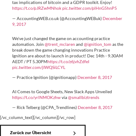
tax implications of bitcoin and a GDPR toolkit. Enjoy!
https://t.co/pJRZwMNhok
pic.twitter.com/plHnG5hnP5
— AccountingWEB.co.uk (@AccountingWEBuk)
December
9, 2017
We've just changed the game on accounting practice
automation. Join
@trent_mclaren
and
@ignition_tom
as the
break down the game changing innovations Practice
Ignition are about to launch in product! Dec 14th - 9.30AM
AEDT / PT 5.30PM
https://t.co/z6jvhZdfeI
pic.twitter.com/jIWQSiLCYL
— Practice Ignition (@ignitionapp)
December 8, 2017
AI Comes to Google Sheets, New Slack Apps Unveiled
https://t.co/yrlNMOKzhw
via
@smallbiztrends
— Rick Telberg (@CPA_Trendlines)
December 8, 2017
[/vc_column_text][/vc_column][/vc_row]
Zurück zur Übersicht