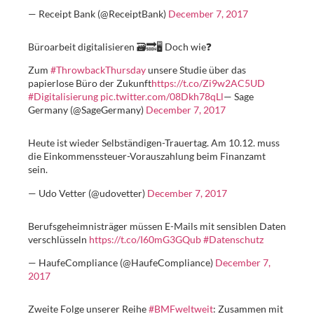
— Receipt Bank (@ReceiptBank)
December 7, 2017
Büroarbeit digitalisieren 🗃️🔜🖥️ Doch wie❓
Zum
#ThrowbackThursday
unsere Studie über das
papierlose Büro der Zukunft
https://t.co/Zi9w2AC5UD
#Digitalisierung
pic.twitter.com/08Dkh78qLl
— Sage
Germany (@SageGermany)
December 7, 2017
Heute ist wieder Selbständigen-Trauertag. Am 10.12. muss
die Einkommenssteuer-Vorauszahlung beim Finanzamt
sein.
— Udo Vetter (@udovetter)
December 7, 2017
Berufsgeheimnisträger müssen E-Mails mit sensiblen Daten
verschlüsseln
https://t.co/I60mG3GQub
#Datenschutz
— HaufeCompliance (@HaufeCompliance)
December 7,
2017
Zweite Folge unserer Reihe
#BMFweltweit
: Zusammen mit