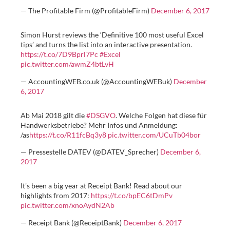
— The Profitable Firm (@ProfitableFirm)
December 6, 2017
Simon Hurst reviews the ‘Definitive 100 most useful Excel
tips’ and turns the list into an interactive presentation.
https://t.co/7D9Bprl7Pc
#Excel
pic.twitter.com/awmZ4btLvH
— AccountingWEB.co.uk (@AccountingWEBuk)
December
6, 2017
Ab Mai 2018 gilt die
#DSGVO
. Welche Folgen hat diese für
Handwerksbetriebe? Mehr Infos und Anmeldung:
/as
https://t.co/R11fcBq3y8
pic.twitter.com/UCuTb04bor
— Pressestelle DATEV (@DATEV_Sprecher)
December 6,
2017
It's been a big year at Receipt Bank! Read about our
highlights from 2017:
https://t.co/bpEC6tDmPv
pic.twitter.com/xnoAydN2Ab
— Receipt Bank (@ReceiptBank)
December 6, 2017