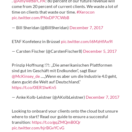
.
@AmyVetterCPA
: 80 percent of our future revenue will
come from 20 percent of current clients. We waste a lot of
time on clients that waste our time.
#Xerocon
pic.twitter.com/PNxDP7CWbB
— Bill Sheridan (@BillSheridan)
December 7, 2017
ETAF Konfetenz in Brüssel
pic.twitter.com/i6MzHfAx9I
— Carsten Fischer (@CarstenFischer8)
December 5, 2017
Prinzip Hoffnung !?!: „Die amerikanischen Plattformen
sind gut im Geschäft mit Endkunden“, sagt Baur
@McKinsey_de
....„Wenn es aber um die Industrie 4.0 geht,
dann guckt die Welt auf Deutschland.“
https://t.co/0lER1IwKn5
— Anke Kolb-Leistner (@AKolbLeistner)
December 7, 2017
Looking to onboard your clients onto the cloud but unsure
where to start? Read our guide to ensure a successful
transition:
https://t.co/gqZMQmB0Qr
pic.twitter.com/hjrBGvYCvG