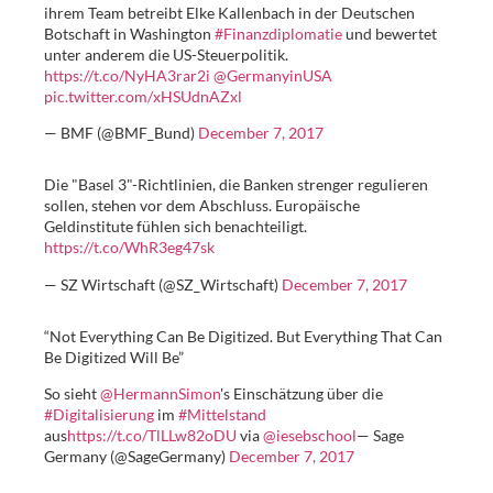
ihrem Team betreibt Elke Kallenbach in der Deutschen
Botschaft in Washington
#Finanzdiplomatie
und bewertet
unter anderem die US-Steuerpolitik.
https://t.co/NyHA3rar2i
@GermanyinUSA
pic.twitter.com/xHSUdnAZxl
— BMF (@BMF_Bund)
December 7, 2017
Die "Basel 3"-Richtlinien, die Banken strenger regulieren
sollen, stehen vor dem Abschluss. Europäische
Geldinstitute fühlen sich benachteiligt.
https://t.co/WhR3eg47sk
— SZ Wirtschaft (@SZ_Wirtschaft)
December 7, 2017
“Not Everything Can Be Digitized. But Everything That Can
Be Digitized Will Be”
So sieht
@HermannSimon
's Einschätzung über die
#Digitalisierung
im
#Mittelstand
aus
https://t.co/TlLLw82oDU
via
@iesebschool
— Sage
Germany (@SageGermany)
December 7, 2017