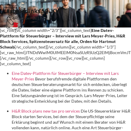
#steuerlinks 50. KW
11. Dezember 2017
[vc_row][vc_column width="2/3"][vc_column_text]
Eine Datev-
Plattform für Steuerbürger – Interview mit Lars Meyer-Pries, H&R
Block Services, Spitzensteuersatz für alle, Orden für Hartmut
Schwab
[/vc_column_text][/vc_column][vc_column width="1/3"]
[vc_raw_html]JTNDdWwlM0UlMEElM0NsaSUzRSUzQ2ElMjBocmVm
[/vc_raw_html][/vc_column][/vc_row][vc_row][vc_column]
[vc_column_text]
Eine Datev-Plattform für Steuerbürger – Interview mit Lars
Meyer-Pries
Bevor berufsfremde digitale Plattformen den
deutschen Steuerberaterungsmarkt für sich entdecken, überlegt
die Datev, lieber eine eigene Plattform ins Rennen zu schicken.
Eine Satzungsänderung ist im Gespräch. Lars Meyer-Pries, Leiter
strategische Entwicklung bei der Datev, mit den Details.
H&R Block plans new tax pro services
Die US-Steuererklärer H&R
Block starten Services, bei dem der Steuerpflichtige seine
Erklärung beginnt und auf Wunsch mit einem Berater von H&R
vollenden kann, natürlich online. Auch eine Art Steuerbürger-