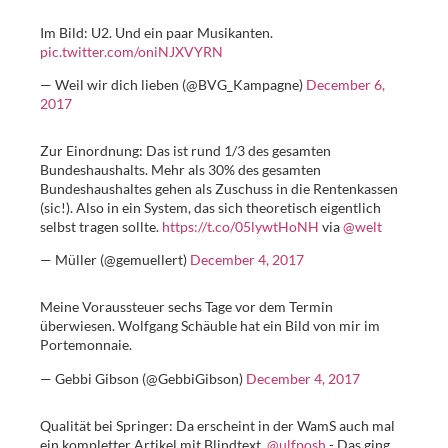
Im Bild: U2. Und ein paar Musikanten.
pic.twitter.com/oniNJXVYRN
— Weil wir dich lieben (@BVG_Kampagne)
December 6,
2017
Zur Einordnung: Das ist rund 1/3 des gesamten
Bundeshaushalts. Mehr als 30% des gesamten
Bundeshaushaltes gehen als Zuschuss in die Rentenkassen
(sic!). Also in ein System, das sich theoretisch eigentlich
selbst tragen sollte.
https://t.co/05lywtHoNH
via
@welt
— Müller (@gemuellert)
December 4, 2017
Meine Voraussteuer sechs Tage vor dem Termin
überwiesen. Wolfgang Schäuble hat ein Bild von mir im
Portemonnaie.
— Gebbi Gibson (@GebbiGibson)
December 4, 2017
Qualität bei Springer: Da erscheint in der WamS auch mal
ein kompletter Artikel mit Blindtext.
@ulfposh
- Das ging