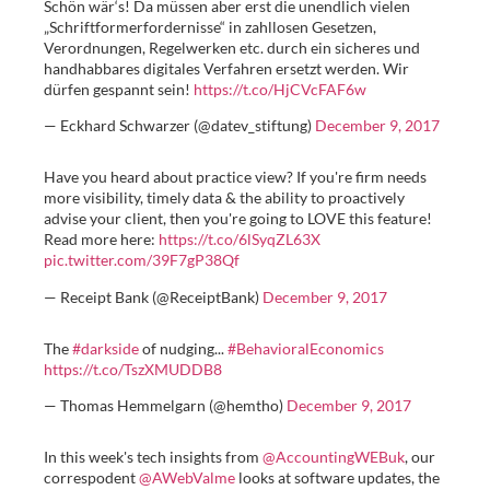
Schön wär‘s! Da müssen aber erst die unendlich vielen
„Schriftformerfordernisse“ in zahllosen Gesetzen,
Verordnungen, Regelwerken etc. durch ein sicheres und
handhabbares digitales Verfahren ersetzt werden. Wir
dürfen gespannt sein!
https://t.co/HjCVcFAF6w
— Eckhard Schwarzer (@datev_stiftung)
December 9, 2017
Have you heard about practice view? If you're firm needs
more visibility, timely data & the ability to proactively
advise your client, then you're going to LOVE this feature!
Read more here:
https://t.co/6lSyqZL63X
pic.twitter.com/39F7gP38Qf
— Receipt Bank (@ReceiptBank)
December 9, 2017
The
#darkside
of nudging...
#BehavioralEconomics
https://t.co/TszXMUDDB8
— Thomas Hemmelgarn (@hemtho)
December 9, 2017
In this week's tech insights from
@AccountingWEBuk
, our
correspodent
@AWebValme
looks at software updates, the