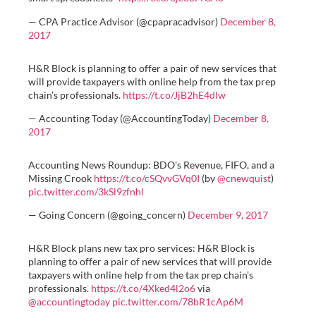
— CPA Practice Advisor (@cpapracadvisor)
December 8,
2017
H&R Block is planning to offer a pair of new services that
will provide taxpayers with online help from the tax prep
chain’s professionals.
https://t.co/JjB2hE4dlw
— Accounting Today (@AccountingToday)
December 8,
2017
Accounting News Roundup: BDO's Revenue, FIFO, and a
Missing Crook
https://t.co/cSQvvGVq0I
(by
@cnewquist
)
pic.twitter.com/3kSl9zfnhl
— Going Concern (@going_concern)
December 9, 2017
H&R Block plans new tax pro services: H&R Block is
planning to offer a pair of new services that will provide
taxpayers with online help from the tax prep chain’s
professionals.
https://t.co/4Xked4l2o6
via
@accountingtoday
pic.twitter.com/78bR1cAp6M