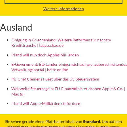
Weitere Informationen
Ausland
Einigung in Griechenland: Weitere Reformen für nächste
Kredittranche | tagesschau.de
Irland will nun doch Apples Milliarden
E-Government: EU-Länder einigen sich auf grenzüberschreitendes
Verwaltungsportal | heise online
Ifo-Chef Clemens Fuest über das US-Steuersystem
Weltweite Steuerregeln: EU-Finanzminister drohen Apple & Co. |
Mac & i
Irland will Apple-Milliarden einfordern
Sie sehen gerade einen Platzhalterinhalt von
Standard
. Um auf den
eigentlichen Inhalt zuzugreifen, klicken Sie auf den Button unten.