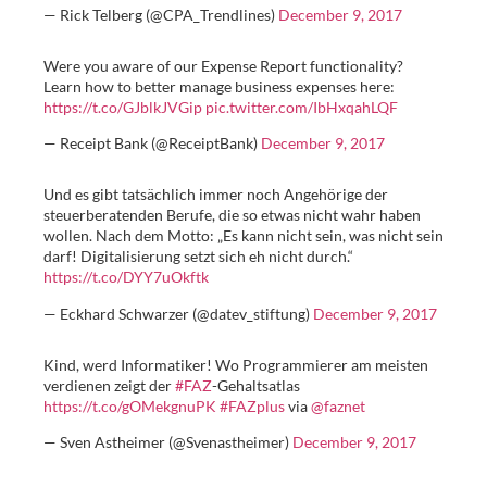
— Rick Telberg (@CPA_Trendlines)
December 9, 2017
Were you aware of our Expense Report functionality?
Learn how to better manage business expenses here:
https://t.co/GJblkJVGip
pic.twitter.com/IbHxqahLQF
— Receipt Bank (@ReceiptBank)
December 9, 2017
Und es gibt tatsächlich immer noch Angehörige der
steuerberatenden Berufe, die so etwas nicht wahr haben
wollen. Nach dem Motto: „Es kann nicht sein, was nicht sein
darf! Digitalisierung setzt sich eh nicht durch.“
https://t.co/DYY7uOkftk
— Eckhard Schwarzer (@datev_stiftung)
December 9, 2017
Kind, werd Informatiker! Wo Programmierer am meisten
verdienen zeigt der
#FAZ
-Gehaltsatlas
https://t.co/gOMekgnuPK
#FAZplus
via
@faznet
— Sven Astheimer (@Svenastheimer)
December 9, 2017