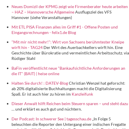
Neues Domizil der KPMG zeigt wie Firmenberater heute arbeiten
– HAZ – Hannoversche Allgemeine
Ausflugsziel des VFS
Hannover (siehe Veranstaltungen)
Mit ETL PISA Finanzen alles im Griff #1 - Offene Posten und
Eingangsrechnungen - felix1.de Blog
"Mit mir nicht mehr!": Wirt von Sachsens berühmtester Kneipe
wirft hin - TAG24
Der Wirt des Auerbachkellers wirft hin. Eine
Geschichte über Bürokratie und vermeintlichen Arbeitsschutz. via
Rüdiger Stahl
BaFin veröffentlicht neue "Bankaufsichtliche Anforderungen an
die IT" (BAIT) | heise online
Halten Sie durch! : DATEV-Blog
Christian Wenzel hat geforscht:
ab 20% digitalisierte Buchhaltungen macht die Digitalisierung
Spaß. Er ist auch hier zu hören im
Kanzleifunk
Dieser Anwalt hilft Reichen beim Steuern sparen – und steht dazu
… und erklärt es auch gut und nüchtern.
Der Podcast: In schwerer See | tagesschau.de
„In Folge 5
beleuchten die Reporter den Untergang einer indischen Fregatte