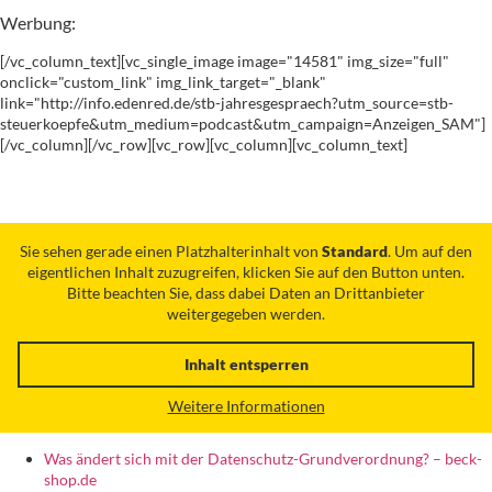
Werbung:
[/vc_column_text][vc_single_image image="14581" img_size="full"
onclick="custom_link" img_link_target="_blank"
link="http://info.edenred.de/stb-jahresgespraech?utm_source=stb-
steuerkoepfe&utm_medium=podcast&utm_campaign=Anzeigen_SAM"]
[/vc_column][/vc_row][vc_row][vc_column][vc_column_text]
Sie sehen gerade einen Platzhalterinhalt von
Standard
. Um auf den
eigentlichen Inhalt zuzugreifen, klicken Sie auf den Button unten.
Bitte beachten Sie, dass dabei Daten an Drittanbieter
weitergegeben werden.
Inhalt entsperren
Weitere Informationen
Was ändert sich mit der Datenschutz-Grundverordnung? – beck-
shop.de