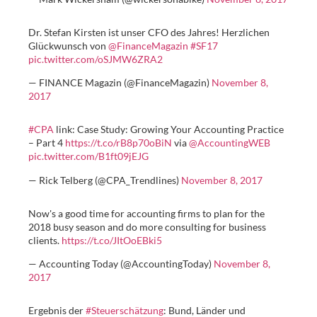
Dr. Stefan Kirsten ist unser CFO des Jahres! Herzlichen
Glückwunsch von
@FinanceMagazin
#SF17
pic.twitter.com/oSJMW6ZRA2
— FINANCE Magazin (@FinanceMagazin)
November 8,
2017
#CPA
link: Case Study: Growing Your Accounting Practice
– Part 4
https://t.co/rB8p70oBiN
via
@AccountingWEB
pic.twitter.com/B1ft09jEJG
— Rick Telberg (@CPA_Trendlines)
November 8, 2017
Now's a good time for accounting firms to plan for the
2018 busy season and do more consulting for business
clients.
https://t.co/JItOoEBki5
— Accounting Today (@AccountingToday)
November 8,
2017
Ergebnis der
#Steuerschätzung
: Bund, Länder und