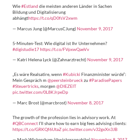
Wie
#Estland
die meisten anderen Länder in Sachen
Bildung und Digitalisierung
abhängt
https://t.co/qD0fsV2xwm
— Marcus Jung (@MarcusCJung)
November 9, 2017
5-Minuten-Test: Wie digital ist Ihr Unternehmen?
#digistudie17
https://t.co/FVpxwQaeVv
— Katri Helena Lyck (@Zahnarztrecht)
November 9, 2017
„Es wäre Realsatire, wenn
#Kubicki
Finanzminister würde“:
Mein Gespräch m
@peersteinbrueck
zu
#ParadisePapers
#Steuertricks
, morgen
@DIEZEIT
pic.twitter.com/0L8KJrpeDp
— Marc Brost (@marcbrost)
November 8, 2017
The growth of the profession lies in advisory work. At
#QBConnect
I’ll share how to earn big fees advising clients:
https://t.co/GRKQf6UtaZ
pic.twitter.com/v32gxXn3JB
— Mark Wickersham (@wickersonabike)
November 8, 2017