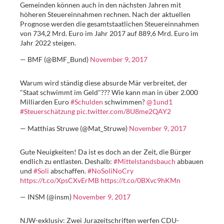
Gemeinden können auch in den nächsten Jahren mit
höheren Steuereinnahmen rechnen. Nach der aktuellen
Prognose werden die gesamtstaatlichen Steuereinnahmen
von 734,2 Mrd. Euro im Jahr 2017 auf 889,6 Mrd. Euro im
Jahr 2022 steigen.
— BMF (@BMF_Bund)
November 9, 2017
Warum wird ständig diese absurde Mär verbreitet, der
"Staat schwimmt im Geld"??? Wie kann man in über 2.000
Milliarden Euro
#Schulden
schwimmen?
@1und1
#Steuerschätzung
pic.twitter.com/8U8me2QAY2
— Matthias Struwe (@Mat_Struwe)
November 9, 2017
Gute Neuigkeiten! Da ist es doch an der Zeit, die Bürger
endlich zu entlasten. Deshalb:
#Mittelstandsbauch
abbauen
und
#Soli
abschaffen.
#NoSoliNoCry
https://t.co/XpsCXvErMB
https://t.co/0BXvc9hKMn
— INSM (@insm)
November 9, 2017
NJW-exklusiv: Zwei Jurazeitschriften werfen CDU-