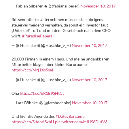
— Fabian Silberer 🔥 (@fabiansilberer)
November 10, 2017
Börsennotierte Unternehmen müssen sich übrigens
steuervermeidend verhalten, da sonst ein Investor laut
„Untreue!“ ruft und mit dem Gesetzbuch nach dem CEO
wirft.
#ParadisePapers
— ((( Huschke ))) (@Huschke_v_H)
November 10, 2017
20.000 Firmen in einem Haus. Und meine undankbaren
Mitarbeiter klagen über kleine Büroräume.
https://t.co/Mrj1Xs5saI
— ((( Huschke ))) (@Huschke_v_H)
November 10, 2017
Oha
https://t.co/6R1B9SHtCt
— Lars Böhnke 🚀 (@larsboehnke)
November 10, 2017
Und hier die Agenda des
#DatevBarcamp
https://t.co/SltdoASxbH
pic.twitter.com/mIHS6DutV3