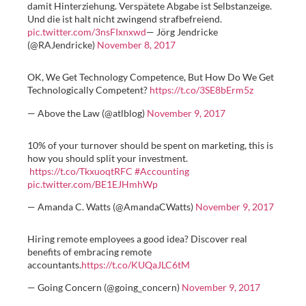
damit Hinterziehung. Verspätete Abgabe ist Selbstanzeige.
Und die ist halt nicht zwingend strafbefreiend.
pic.twitter.com/3nsFIxnxwd
— Jörg Jendricke
(@RAJendricke)
November 8, 2017
OK, We Get Technology Competence, But How Do We Get
Technologically Competent?
https://t.co/3SE8bErm5z
— Above the Law (@atlblog)
November 9, 2017
10% of your turnover should be spent on marketing, this is
how you should split your investment.
https://t.co/TkxuoqtRFC
#Accounting
pic.twitter.com/BE1EJHmhWp
— Amanda C. Watts (@AmandaCWatts)
November 9, 2017
Hiring remote employees a good idea? Discover real
benefits of embracing remote
accountants.
https://t.co/KUQaJLC6tM
— Going Concern (@going_concern)
November 9, 2017