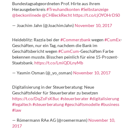
Bundestagsabgeordneten Prof. Hirte aus ihrem
Herausgeberkreis
#Treuhandkonten
#Selbstanzeige
@beckonlinede
@CHBeckRecht
https://t.co/cjOYOHrDS0
— Joachim Jahn (@JoachimJahn)
November 10, 2017
Heideblitz: Razzia bei der
#Commerzbank
wegen
#CumEx
-
Geschäften, nur ein Tag, nachdem die Bank im
Geschäftsbericht wegen
#CumCum
-Geschäften Farbe
bekennen musste. Bisschen peinlich für eine 15-Prozent-
Staatsbank.
https://t.co/LmiQDLnyMb
— Yasmin Osman (@_yo_osman)
November 10, 2017
Digitalisierung in der Steuerberatung: Neue
Geschäftsfelder für Steuerberater zu besetzen
https://t.co/DqZoFsK8uc
#steuerberater
#digitalisierung
#legaltech
#steuerberatung
#geschäftsmodelle
#business
#law
— Römermann RAe AG (@roemermann)
November 10,
2017