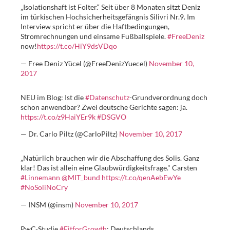
„Isolationshaft ist Folter.“ Seit über 8 Monaten sitzt Deniz
im türkischen Hochsicherheitsgefängnis Silivri Nr.9. Im
Interview spricht er über die Haftbedingungen,
Stromrechnungen und einsame Fußballspiele.
#FreeDeniz
now!
https://t.co/HiY9dsVDqo
— Free Deniz Yücel (@FreeDenizYuecel)
November 10,
2017
NEU im Blog: Ist die
#Datenschutz
-Grundverordnung doch
schon anwendbar? Zwei deutsche Gerichte sagen: ja.
https://t.co/z9HaiYEr9k
#DSGVO
— Dr. Carlo Piltz (@CarloPiltz)
November 10, 2017
„Natürlich brauchen wir die Abschaffung des Solis. Ganz
klar! Das ist allein eine Glaubwürdigkeitsfrage." Carsten
#Linnemann
@MIT_bund
https://t.co/qenAebEwYe
#NoSoliNoCry
— INSM (@insm)
November 10, 2017
PwC-Studie
#FitforGrowth
: Deutschlands