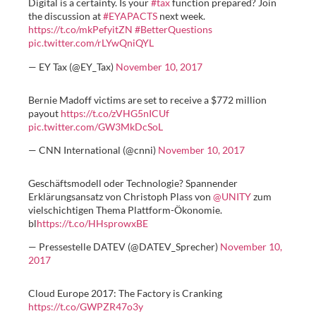
Digital is a certainty. Is your
#tax
function prepared? Join
the discussion at
#EYAPACTS
next week.
https://t.co/mkPefyitZN
#BetterQuestions
pic.twitter.com/rLYwQniQYL
— EY Tax (@EY_Tax)
November 10, 2017
Bernie Madoff victims are set to receive a $772 million
payout
https://t.co/zVHG5nICUf
pic.twitter.com/GW3MkDcSoL
— CNN International (@cnni)
November 10, 2017
Geschäftsmodell oder Technologie? Spannender
Erklärungsansatz von Christoph Plass von
@UNITY
zum
vielschichtigen Thema Plattform-Ökonomie.
bl
https://t.co/HHsprowxBE
— Pressestelle DATEV (@DATEV_Sprecher)
November 10,
2017
Cloud Europe 2017: The Factory is Cranking
https://t.co/GWPZR47o3y