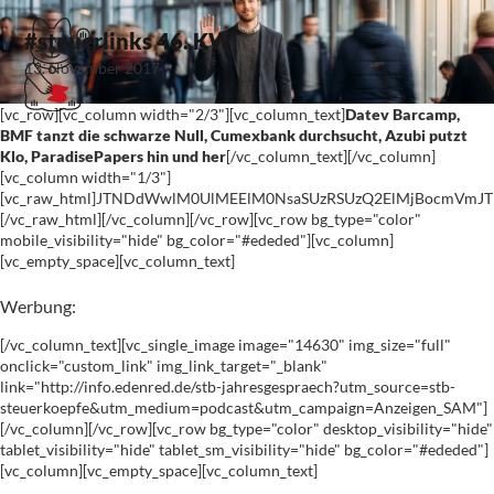
#steuerlinks 46. KW
13. November 2017
[vc_row][vc_column width="2/3"][vc_column_text]
Datev Barcamp,
BMF tanzt die schwarze Null, Cumexbank durchsucht, Azubi putzt
Klo, ParadisePapers hin und her
[/vc_column_text][/vc_column]
[vc_column width="1/3"]
[vc_raw_html]JTNDdWwlM0UlMEElM0NsaSUzRSUzQ2ElMjBocmVm
[/vc_raw_html][/vc_column][/vc_row][vc_row bg_type="color"
mobile_visibility="hide" bg_color="#ededed"][vc_column]
[vc_empty_space][vc_column_text]
Werbung:
[/vc_column_text][vc_single_image image="14630" img_size="full"
onclick="custom_link" img_link_target="_blank"
link="http://info.edenred.de/stb-jahresgespraech?utm_source=stb-
steuerkoepfe&utm_medium=podcast&utm_campaign=Anzeigen_SAM"]
[/vc_column][/vc_row][vc_row bg_type="color" desktop_visibility="hide"
tablet_visibility="hide" tablet_sm_visibility="hide" bg_color="#ededed"]
[vc_column][vc_empty_space][vc_column_text]