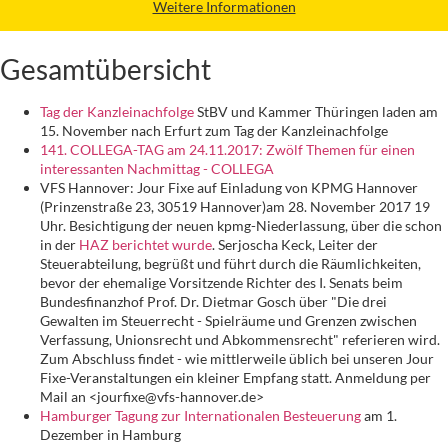
Weitere Informationen
Gesamtübersicht
Tag der Kanzleinachfolge
StBV und Kammer Thüringen laden am
15. November nach Erfurt zum Tag der Kanzleinachfolge
141. COLLEGA-TAG am 24.11.2017: Zwölf Themen für einen
interessanten Nachmittag - COLLEGA
VFS Hannover: Jour Fixe auf Einladung von KPMG Hannover
(Prinzenstraße 23, 30519 Hannover)am 28. November 2017 19
Uhr. Besichtigung der neuen kpmg-Niederlassung, über die schon
in der
HAZ berichtet wurde
. Serjoscha Keck, Leiter der
Steuerabteilung, begrüßt und führt durch die Räumlichkeiten,
bevor der ehemalige Vorsitzende Richter des I. Senats beim
Bundesfinanzhof Prof. Dr. Dietmar Gosch über "Die drei
Gewalten im Steuerrecht - Spielräume und Grenzen zwischen
Verfassung, Unionsrecht und Abkommensrecht" referieren wird.
Zum Abschluss findet - wie mittlerweile üblich bei unseren Jour
Fixe-Veranstaltungen ein kleiner Empfang statt. Anmeldung per
Mail an <jourfixe@vfs-hannover.de>
Hamburger Tagung zur Internationalen Besteuerung
am 1.
Dezember in Hamburg