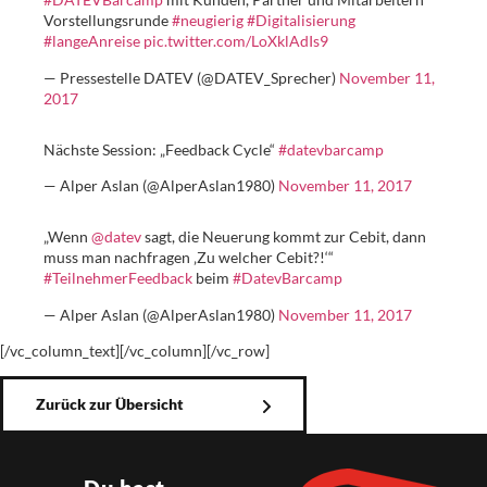
Vorstellungsrunde
#neugierig
#Digitalisierung
#langeAnreise
pic.twitter.com/LoXklAdIs9
— Pressestelle DATEV (@DATEV_Sprecher)
November 11,
2017
Nächste Session: „Feedback Cycle“
#datevbarcamp
— Alper Aslan (@AlperAslan1980)
November 11, 2017
„Wenn
@datev
sagt, die Neuerung kommt zur Cebit, dann
muss man nachfragen ‚Zu welcher Cebit?!‘“
#TeilnehmerFeedback
beim
#DatevBarcamp
— Alper Aslan (@AlperAslan1980)
November 11, 2017
[/vc_column_text][/vc_column][/vc_row]
Zurück zur Übersicht