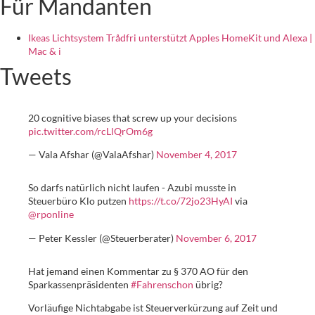
Für Mandanten
Ikeas Lichtsystem Trådfri unterstützt Apples HomeKit und Alexa |
Mac & i
Tweets
20 cognitive biases that screw up your decisions
pic.twitter.com/rcLlQrOm6g
— Vala Afshar (@ValaAfshar)
November 4, 2017
So darfs natürlich nicht laufen - Azubi musste in
Steuerbüro Klo putzen
https://t.co/72jo23HyAI
via
@rponline
— Peter Kessler (@Steuerberater)
November 6, 2017
Hat jemand einen Kommentar zu § 370 AO für den
Sparkassenpräsidenten
#Fahrenschon
übrig?
Vorläufige Nichtabgabe ist Steuerverkürzung auf Zeit und