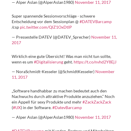
— Alper Aslan (@AlperAslan1980)
November 11, 2017
Super spannende Sessionvorschläge - schwere
Entscheidung vor dem Sessionplan @
#DATEVBarcamp
/csp
pic.twitter.com/QlZ1OxDtIP
— Pressestelle DATEV (@DATEV_Sprecher)
November 11,
2017
Wirklich eine gute Übersicht! Was man nicht tun sollte,
wenn es um
#Digitalisierung
geht.
https://t.co/nvhd2Y8EjJ
— NoraSchmidt-Kesseler (@SchmidtKesseler)
November
11, 2017
„Software handhabbar zu machen bedeutet auch den
Nachwuchs durch attraktive Produkte anzuziehen.“ Noch
ein Appell für sexy Produkte und mehr
#ZackZackZack
(
#UX
) in der Software.
#DatevBarcamp
— Alper Aslan (@AlperAslan1980)
November 11, 2017
#DATEVBarcamp
mit Kunden, Partner und Mitarbeitern