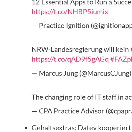
12 Essential Apps to Run a Succe
https://t.co/NHBP5iumix
— Practice Ignition (@ignitionap
NRW-Landesregierung will kein
https://t.co/qAD9f5gAGq
#FAZp
— Marcus Jung (@MarcusCJung
The changing role of IT staff in a
— CPA Practice Advisor (@cpapr
Gehaltsextras: Datev kooperiert