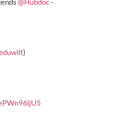
riends
@Hubdoc
-
eduwilt
)
o/ePWn96ljU5