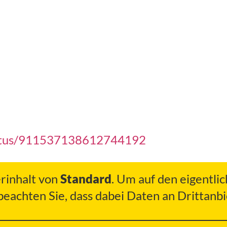
status/911537138612744192
erinhalt von
Standard
. Um auf den eigentlic
 beachten Sie, dass dabei Daten an Drittan