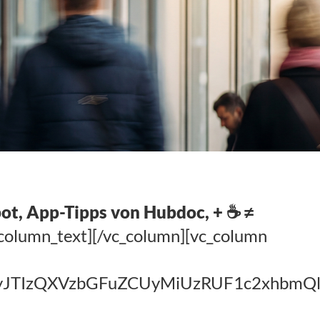
, App-Tipps von Hubdoc, + ☕️ ≠
_column_text][/vc_column][vc_column
TIyJTIzQXVzbGFuZCUyMiUzRUF1c2xh