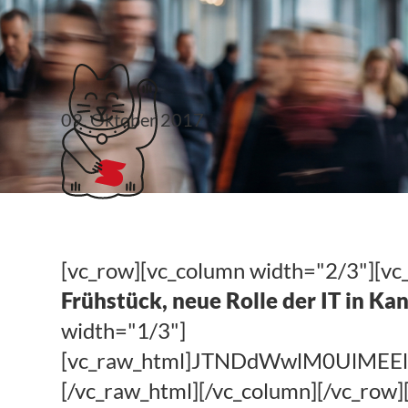
Klubticket buchen
09. Oktober 2017
#steuerlinks 41. KW
[vc_row][vc_column width="2/3"][vc
Frühstück, neue Rolle der IT in Ka
width="1/3"]
[vc_raw_html]JTNDdWwlM0UlM
[/vc_raw_html][/vc_column][/vc_row]