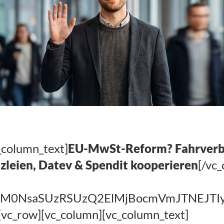
_column_text]
EU-MwSt-Reform? Fahrverbot
nzleien, Datev & Spendit kooperieren
[/vc
EElM0NsaSUzRSUzQ2ElMjBocmVmJTNEJ
[vc_row][vc_column][vc_column_text]