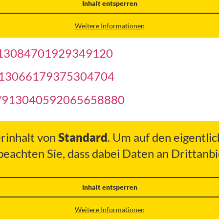
Inhalt entsperren
Weitere Informationen
s/913084701929349120
us/913066179375304704
tus/913040592065658880
erinhalt von
Standard
. Um auf den eigentlic
 beachten Sie, dass dabei Daten an Drittan
Inhalt entsperren
Weitere Informationen