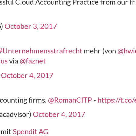
ssful Cloud Accounting Practice from our f
p)
October 3, 2017
#Unternehmensstrafrecht
mehr (von
@hwi
lus
via
@faznet
)
October 4, 2017
ccounting firms.
@RomanCITP
-
https://t.c
acadvisor)
October 4, 2017
 mit
Spendit AG