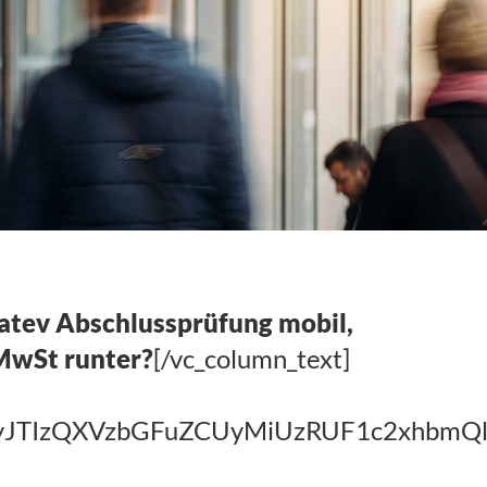
Datev Abschlussprüfung mobil,
 MwSt runter?
[/vc_column_text]
TIyJTIzQXVzbGFuZCUyMiUzRUF1c2xh