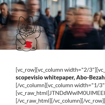
Klubticket buchen
18. September 2017
#steuerlinks 38. KW
[vc_row][vc_column width="2/3"][vc
scopevisio whitepaper, Abo-Bezah
[/vc_column][vc_column width="1/3"
[vc_raw_html]JTNDdWwlM0UlM
[/vc_raw_html][/vc_column][/vc_row]