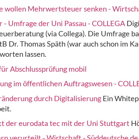
e wollen Mehrwertsteuer senken - Wirtscha
er - Umfrage der Uni Passau - COLLEGA
Digi
teuerberatung (via Collega). Die Umfrage ba
StB Dr. Thomas Späth (war auch schon im Ka
tworten lassen.
ür Abschlussprüfung mobil
lung im öffentlichen Auftragswesen - COL
änderung durch Digitalisierung
Ein Whitepa
eit.
t der eurodata tec mit der Uni Stuttgart
Hö
rn verurteilt - Wirtschaft - Süddeutsche.de