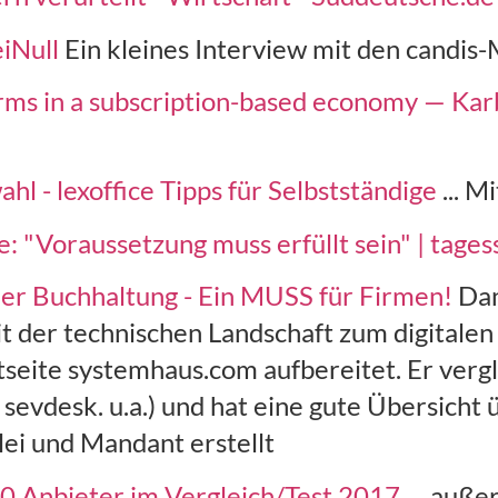
iNull
Ein kleines Interview mit den candis
firms in a subscription-based economy — Ka
hl - lexoffice Tipps für Selbstständige
... M
e: "Voraussetzung muss erfüllt sein" | tage
aler Buchhaltung - Ein MUSS für Firmen!
Dan
t der technischen Landschaft zum digitalen
etseite systemhaus.com aufbereitet. Er ver
 sevdesk. u.a.) und hat eine gute Übersicht
lei und Mandant erstellt
0 Anbieter im Vergleich/Test 2017
… außer