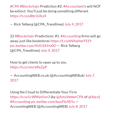
#CPA
#Blockchain
Prediction #2:
#Accountant
's will NOT
be extinct. You'll just be doing something different
https://t.co/uBbriL0Lz4
— Rick Telberg (@CPA_Trendlines)
July 4, 2017
22
#Blockchain
Predictions: #1.
#Accounting
firms will go
away, just like bookstores
https://t.co/eNAqHwYS19
pic.twitter.com/ltUU1KHv0O
— Rick Telberg
(@CPA_Trendlines)
July 4, 2017
How to get clients to open up to you
https://t.co/vmrbflxZpP
— AccountingWEB.co.uk (@AccountingWEBuk)
July 7,
2017
Using the Cloud to Differentiate Your Firm
https://t.co/LrWWydJvn3
(by
@AmyVetterCPA
of
@Xero
)
#Accounting
pic.twitter.com/kouPIu9E5v
—
AccountingWEB (@AccountingWEB)
July 8, 2017