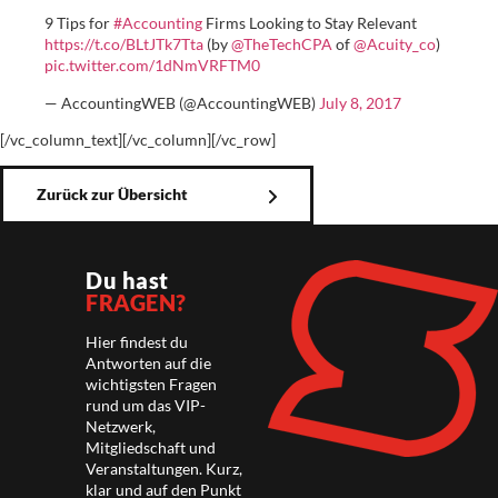
9 Tips for
#Accounting
Firms Looking to Stay Relevant
https://t.co/BLtJTk7Tta
(by
@TheTechCPA
of
@Acuity_co
)
pic.twitter.com/1dNmVRFTM0
— AccountingWEB (@AccountingWEB)
July 8, 2017
[/vc_column_text][/vc_column][/vc_row]
Zurück zur Übersicht
Du hast
FRAGEN?
Hier findest du
Antworten auf die
wichtigsten Fragen
rund um das VIP-
Netzwerk,
Mitgliedschaft und
Veranstaltungen. Kurz,
klar und auf den Punkt