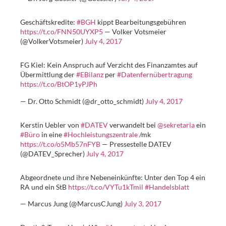
Geschäftskredite:
#BGH
kippt Bearbeitungsgebühren
https://t.co/FNN50UYXP5
— Volker Votsmeier
(@VolkerVotsmeier)
July 4, 2017
FG Kiel: Kein Anspruch auf Verzicht des Finanzamtes auf
Übermittlung der
#EBilanz
per
#Datenfernübertragung
https://t.co/BtOP1yPJPh
— Dr. Otto Schmidt (@dr_otto_schmidt)
July 4, 2017
Kerstin Uebler von
#DATEV
verwandelt bei
@sekretaria
ein
#Büro
in eine
#Hochleistungszentrale
/mk
https://t.co/o5Mb57nFYB
— Pressestelle DATEV
(@DATEV_Sprecher)
July 4, 2017
Abgeordnete und ihre Nebeneinkünfte: Unter den Top 4 ein
RA und ein StB
https://t.co/VYTu1kTmil
#Handelsblatt
— Marcus Jung (@MarcusCJung)
July 3, 2017