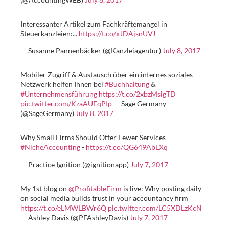
Interessanter Artikel zum Fachkräftemangel in
Steuerkanzleien:...
https://t.co/xJDAjsnUVJ
— Susanne Pannenbäcker (@Kanzleiagentur)
July 8, 2017
Mobiler Zugriff & Austausch über ein internes soziales
Netzwerk helfen Ihnen bei
#Buchhaltung
&
#Unternehmensführung
https://t.co/2xbzMsigTD
pic.twitter.com/KzaAUFqPIp
— Sage Germany
(@SageGermany)
July 8, 2017
Why Small Firms Should Offer Fewer Services
#NicheAccounting
-
https://t.co/QG649AbLXq
— Practice Ignition (@ignitionapp)
July 7, 2017
My 1st blog on
@ProfitableFirm
is live: Why posting daily
on social media builds trust in your accountancy firm
https://t.co/eLMWLBWr6Q
pic.twitter.com/LC5XDLzKcN
— Ashley Davis (@PFAshleyDavis)
July 7, 2017