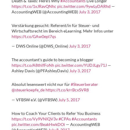
Death & Taxes: Here’s Why
#Accountants
Live Longer
https://t.co/1xJRavQNhc
pic.twitter.com/9ywLyDARhd
—
AccountingWEB (@AccountingWEB)
July 3, 2017
Verstärkung gesucht: Referent/in für Steuer- und
Wirtschaftsrecht im Bereich eLearning. Mehr Infos unter
https://t.co/GAw0epl7qs
— DWS Online (@DWS_Online)
July 3, 2017
The accountant’s guide to becoming a blogger
https://t.co/A8thlfFoNh
pic.twitter.com/YUDJLgy71J
—
Ashley Davis (@PFAshleyDavis)
July 3, 2017
Absolut lesenswert nicht nur für
#Steuerberater
@steuerkoepfe_de
https://t.co/krrBcxSVR8
— VFBSW e.V. (@VFBSW)
July 5, 2017
How to Coach Your Clients to Refer You Business
https://t.co/Vy9VNIQV3v
#CPAs
#Accountants
pic.twitter.com/BeakHwkDOi
— AccountingWEB
(@AccountingWEB)
July 8, 2017