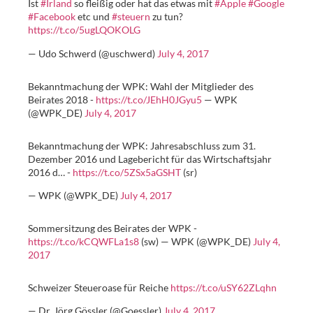
Ist
#Irland
so fleißig oder hat das etwas mit
#Apple
#Google
#Facebook
etc und
#steuern
zu tun?
https://t.co/5ugLQOKOLG
— Udo Schwerd (@uschwerd)
July 4, 2017
Bekanntmachung der WPK: Wahl der Mitglieder des
Beirates 2018 -
https://t.co/JEhH0JGyu5
— WPK
(@WPK_DE)
July 4, 2017
Bekanntmachung der WPK: Jahresabschluss zum 31.
Dezember 2016 und Lagebericht für das Wirtschaftsjahr
2016 d… -
https://t.co/5ZSx5aGSHT
(sr)
— WPK (@WPK_DE)
July 4, 2017
Sommersitzung des Beirates der WPK -
https://t.co/kCQWFLa1s8
(sw) — WPK (@WPK_DE)
July 4,
2017
Schweizer Steueroase für Reiche
https://t.co/uSY62ZLqhn
— Dr. Jörg Gössler (@Goessler)
July 4, 2017