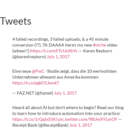
Tweets
4 failed recordings, 3 failed uploads, & a 45 minute
conversion (??), TA DAAAA here's my new
#niche
video
(whew!!)
https://t.co/mFTcUxXhYs
— Karen Reyburn
(@karenlreyburn)
July 1, 2017
Eine neue
@PwC
-Studie zeigt, dass die 10 wertvollsten
Unternehmen allesamt aus Amerika kommen:
https://t.co/pgkO1JwvkT
— FAZ.NET (@faznet)
July 1, 2017
Heard all about AI but don't where to begin? Read our blog
to learn how to introduce automation into your practice:
https://t.co/1rQqlxS5KI
pic.twitter.com/98UwXYLmOY
—
Receipt Bank (@ReceiptBank)
July 1, 2017