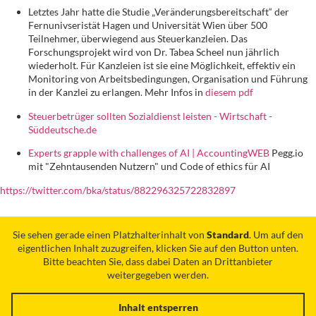
Letztes Jahr hatte die Studie „Veränderungsbereitschaft“ der
Fernunivseristät Hagen und Universität Wien über 500
Teilnehmer, überwiegend aus Steuerkanzleien. Das
Forschungsprojekt wird von Dr. Tabea Scheel nun jährlich
wiederholt. Für Kanzleien ist sie eine Möglichkeit, effektiv ein
Monitoring von Arbeitsbedingungen, Organisation und Führung
in der Kanzlei zu erlangen. Mehr Infos in
diesem pdf
Steuerbetrüger sollten Sozialdienst leisten - Wirtschaft -
Süddeutsche.de
Experts grapple with challenges of AI | AccountingWEB
Pegg.io
mit "Zehntausenden Nutzern" und Code of ethics für AI
https://twitter.com/bka/status/882296325722832897
Sie sehen gerade einen Platzhalterinhalt von
Standard
. Um auf den
eigentlichen Inhalt zuzugreifen, klicken Sie auf den Button unten.
Bitte beachten Sie, dass dabei Daten an Drittanbieter
weitergegeben werden.
Inhalt entsperren