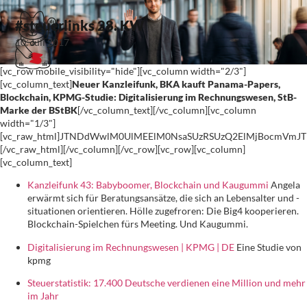
#steuerlinks 28. KW
10. Juli 2017
[vc_row mobile_visibility="hide"][vc_column width="2/3"]
[vc_column_text]
Neuer Kanzleifunk, BKA kauft Panama-Papers,
Blockchain, KPMG-Studie: Digitalisierung im Rechnungswesen, StB-
Marke der BStBK
[/vc_column_text][/vc_column][vc_column
width="1/3"]
[vc_raw_html]JTNDdWwlM0UlMEElM0NsaSUzRSUzQ2ElMjBocmVm
[/vc_raw_html][/vc_column][/vc_row][vc_row][vc_column]
[vc_column_text]
Kanzleifunk 43: Babyboomer, Blockchain und Kaugummi
Angela
erwärmt sich für Beratungsansätze, die sich an Lebensalter und -
situationen orientieren. Hölle zugefroren: Die Big4 kooperieren.
Blockchain-Spielchen fürs Meeting. Und Kaugummi.
Digitalisierung im Rechnungswesen | KPMG | DE
Eine Studie von
kpmg
Steuerstatistik: 17.400 Deutsche verdienen eine Million und mehr
im Jahr