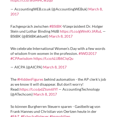
https://t.co/SfoMHCw2qb
— AccountingWEB.co.uk (@AccountingWEBuk)
March 8,
2017
Fachgespräch zwischen
#BStBK
-Vizepräsident Dr. Holger
Stein und Lothar Binding MdB
https://t.co/gWmKrJARuL
—
BStBK (@BStBKaktuell)
March 8, 2017
We celebrate International Women’s Day with a few words
of wisdom from women in the profession.
#IWD2017
#CPAwisdom
https://t.co/sLUB6ClqQu
— AICPA (@AICPA)
March 8, 2017
The
#HiddenFigures
behind automation - the AP clerk's job
as we know it will disappear. But don't worry!
Read:
https://t.co/pdZtsm6IYf
— AccountingTechnology
(@ATechcom)
March 8, 2017
So können Burgherren Steuern sparen - Gastbeitrag von
Frank Hannes und Christian von Oertzen heute in der
#FAZ
.
#Erbschaftsteuer
#Immobilien