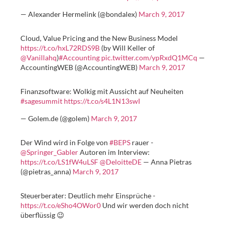
— Alexander Hermelink (@bondalex)
March 9, 2017
Cloud, Value Pricing and the New Business Model
https://t.co/hxL72RDS9B
(by Will Keller of
@Vanillahq
)
#Accounting
pic.twitter.com/ypRxdQ1MCq
—
AccountingWEB (@AccountingWEB)
March 9, 2017
Finanzsoftware: Wolkig mit Aussicht auf Neuheiten
#sagesummit
https://t.co/s4L1N13swI
— Golem.de (@golem)
March 9, 2017
Der Wind wird in Folge von
#BEPS
rauer -
@Springer_Gabler
Autoren im Interview:
https://t.co/LS1fW4uLSF
@DeloitteDE
— Anna Pietras
(@pietras_anna)
March 9, 2017
Steuerberater: Deutlich mehr Einsprüche -
https://t.co/eSho4OWor0
Und wir werden doch nicht
überflüssig 😉