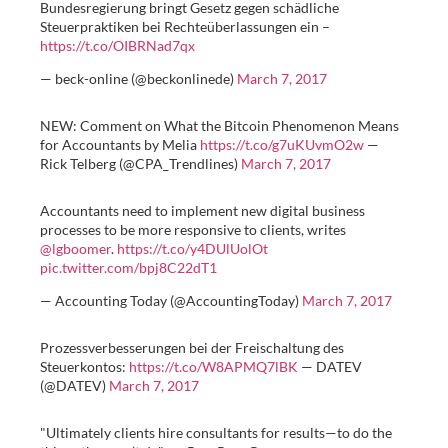
Bundesregierung bringt Gesetz gegen schädliche
Steuerpraktiken bei Rechteüberlassungen ein –
https://t.co/OIBRNad7qx
— beck-online (@beckonlinede)
March 7, 2017
NEW: Comment on What the Bitcoin Phenomenon Means
for Accountants by Melia
https://t.co/g7uKUvmO2w
—
Rick Telberg (@CPA_Trendlines)
March 7, 2017
Accountants need to implement new digital business
processes to be more responsive to clients, writes
@lgboomer
.
https://t.co/y4DUlUolOt
pic.twitter.com/bpj8C22dT1
— Accounting Today (@AccountingToday)
March 7, 2017
Prozessverbesserungen bei der Freischaltung des
Steuerkontos:
https://t.co/W8APMQ7lBK
— DATEV
(@DATEV)
March 7, 2017
"Ultimately clients hire consultants for results—to do the