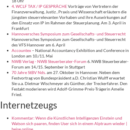
18 Uhr
4. WCLF TAX / IP GESPRÄCHE
Vorträge von Vertretern der
Finanzverwaltung, Justiz , Praxis und Wissenschaft erläutern die
jüngsten steuerrelevanten Vorhaben und ihre Auswirkungen auf
den Einsatz von IP im Rahmen der Steuerplanung. Am 3. April in
Frankfurt
Hannoversches Symposium zum Gesellschafts- und Steuerrecht
Hannoversches Symposium zum Gesellschafts- und Steuerrecht
des VFS Hannover am 6. April
Accountex
– National Accountancy Exhibition and Conference in
London am 10./11. Mai
NWB Verlag - NWB Steuerberater-Forum
6. NWB Steuerberater-
Forum am 14./15. September in Stuttgart
70 Jahre StBV Nds.
am 27. Oktober in Hannover. Neben dem
Festvortrag von Bundespräsident a.D. Christian Wulff erwartet
Sie u.a. Dietmar Wischmeyer als Günther, der Treckerfahrer. Den
Festakt moderieren wird Adolf-Grimme-Preis-Trägerin Amelie
Fried.
Internetzeugs
Kommentar: Wenn die Künstlichen Intelligenzen Einstein und
Watson sich paaren, finden User sich in einem Alptraum wieder |
heise online