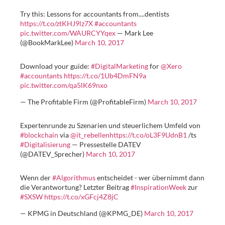
Try this: Lessons for accountants from....dentists
https://t.co/ztKHJ9lz7X
#accountants
pic.twitter.com/WAURCYYqex
— Mark Lee
(@BookMarkLee)
March 10, 2017
Download your guide:
#DigitalMarketing
for
@Xero
#accountants
https://t.co/1Ub4DmFN9a
pic.twitter.com/qa5lK69nxo
— The Profitable Firm (@ProfitableFirm)
March 10, 2017
Expertenrunde zu Szenarien und steuerlichem Umfeld von
#blockchain
via
@it_rebellen
https://t.co/oL3F9UdnB1
/ts
#Digitalisierung
— Pressestelle DATEV
(@DATEV_Sprecher)
March 10, 2017
Wenn der
#Algorithmus
entscheidet - wer übernimmt dann
die Verantwortung? Letzter Beitrag
#InspirationWeek
zur
#SXSW
https://t.co/xGFcj4Z8jC
— KPMG in Deutschland (@KPMG_DE)
March 10, 2017