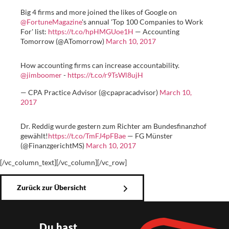
Big 4 firms and more joined the likes of Google on
@FortuneMagazine
's annual 'Top 100 Companies to Work
For' list:
https://t.co/hpHMGUoe1H
— Accounting
Tomorrow (@ATomorrow)
March 10, 2017
How accounting firms can increase accountability.
@jimboomer
-
https://t.co/r9TsWl8ujH
— CPA Practice Advisor (@cpapracadvisor)
March 10,
2017
Dr. Reddig wurde gestern zum Richter am Bundesfinanzhof
gewählt!
https://t.co/TmFJ4pFBae
— FG Münster
(@FinanzgerichtMS)
March 10, 2017
[/vc_column_text][/vc_column][/vc_row]
Zurück zur Übersicht
Du hast