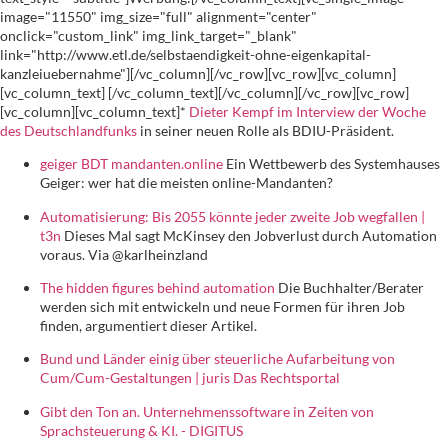
image="11550" img_size="full" alignment="center"
onclick="custom_link" img_link_target="_blank"
link="http://www.etl.de/selbstaendigkeit-ohne-eigenkapital-
kanzleiuebernahme"][/vc_column][/vc_row][vc_row][vc_column]
[vc_column_text] [/vc_column_text][/vc_column][/vc_row][vc_row]
[vc_column][vc_column_text]*
Dieter Kempf im Interview der Woche
des Deutschlandfunks
in seiner neuen Rolle als BDIU-Präsident.
geiger BDT mandanten.online
Ein Wettbewerb des Systemhauses
Geiger: wer hat die meisten online-Mandanten?
Automatisierung: Bis 2055 könnte jeder zweite Job wegfallen |
t3n
Dieses Mal sagt McKinsey den Jobverlust durch Automation
voraus. Via @karlheinzland
The hidden figures behind automation
Die Buchhalter/Berater
werden sich mit entwickeln und neue Formen für ihren Job
finden, argumentiert dieser Artikel.
Bund und Länder einig über steuerliche Aufarbeitung von
Cum/Cum-Gestaltungen | juris Das Rechtsportal
Gibt den Ton an. Unternehmenssoftware in Zeiten von
Sprachsteuerung & KI. - DIGITUS