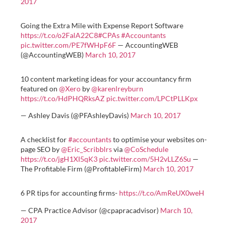
2017
Going the Extra Mile with Expense Report Software
https://t.co/o2FalA22C8
#CPAs
#Accountants
pic.twitter.com/PE7fWHpF6F
— AccountingWEB
(@AccountingWEB)
March 10, 2017
10 content marketing ideas for your accountancy firm
featured on
@Xero
by
@karenlreyburn
https://t.co/HdPHQRksAZ
pic.twitter.com/LPCtPLLKpx
— Ashley Davis (@PFAshleyDavis)
March 10, 2017
A checklist for
#accountants
to optimise your websites on-
page SEO by
@Eric_Scribblrs
via
@CoSchedule
https://t.co/jgH1XI5qK3
pic.twitter.com/5H2vLLZ6Su
—
The Profitable Firm (@ProfitableFirm)
March 10, 2017
6 PR tips for accounting firms-
https://t.co/AmReUX0weH
— CPA Practice Advisor (@cpapracadvisor)
March 10,
2017