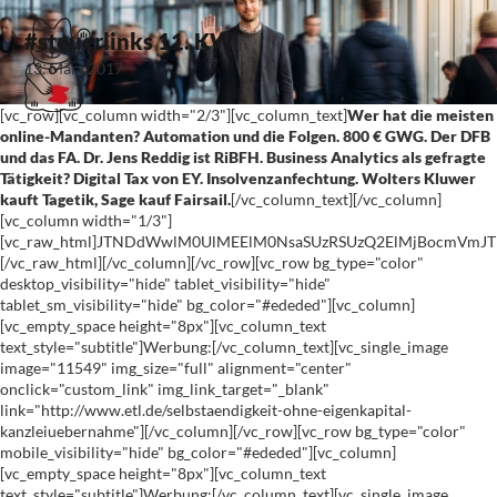
#steuerlinks 11. KW
13. März 2017
[vc_row][vc_column width="2/3"][vc_column_text]
Wer hat die meisten
online-Mandanten? Automation und die Folgen. 800 € GWG. Der DFB
und das FA. Dr. Jens Reddig ist RiBFH. Business Analytics als gefragte
Tätigkeit? Digital Tax von EY. Insolvenzanfechtung. Wolters Kluwer
kauft Tagetik, Sage kauf Fairsail.
[/vc_column_text][/vc_column]
[vc_column width="1/3"]
[vc_raw_html]JTNDdWwlM0UlMEElM0NsaSUzRSUzQ2ElMjBocmVm
[/vc_raw_html][/vc_column][/vc_row][vc_row bg_type="color"
desktop_visibility="hide" tablet_visibility="hide"
tablet_sm_visibility="hide" bg_color="#ededed"][vc_column]
[vc_empty_space height="8px"][vc_column_text
text_style="subtitle"]Werbung:[/vc_column_text][vc_single_image
image="11549" img_size="full" alignment="center"
onclick="custom_link" img_link_target="_blank"
link="http://www.etl.de/selbstaendigkeit-ohne-eigenkapital-
kanzleiuebernahme"][/vc_column][/vc_row][vc_row bg_type="color"
mobile_visibility="hide" bg_color="#ededed"][vc_column]
[vc_empty_space height="8px"][vc_column_text
text_style="subtitle"]Werbung:[/vc_column_text][vc_single_image