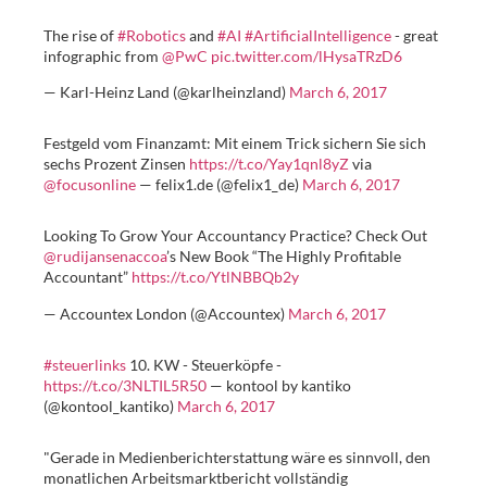
The rise of
#Robotics
and
#AI
#ArtificialIntelligence
- great
infographic from
@PwC
pic.twitter.com/lHysaTRzD6
— Karl-Heinz Land (@karlheinzland)
March 6, 2017
Festgeld vom Finanzamt: Mit einem Trick sichern Sie sich
sechs Prozent Zinsen
https://t.co/Yay1qnl8yZ
via
@focusonline
— felix1.de (@felix1_de)
March 6, 2017
Looking To Grow Your Accountancy Practice? Check Out
@rudijansenaccoa
’s New Book “The Highly Profitable
Accountant”
https://t.co/YtlNBBQb2y
— Accountex London (@Accountex)
March 6, 2017
#steuerlinks
10. KW - Steuerköpfe -
https://t.co/3NLTIL5R50
— kontool by kantiko
(@kontool_kantiko)
March 6, 2017
"Gerade in Medienberichterstattung wäre es sinnvoll, den
monatlichen Arbeitsmarktbericht vollständig