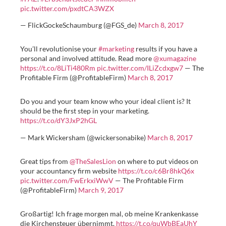
pic.twitter.com/pxdtCA3WZX
— FlickGockeSchaumburg (@FGS_de)
March 8, 2017
You’ll revolutionise your
#marketing
results if you have a
personal and involved attitude. Read more
@xumagazine
https://t.co/8LiTi480Rm
pic.twitter.com/ILiZcdxgw7
— The
Profitable Firm (@ProfitableFirm)
March 8, 2017
Do you and your team know who your ideal client is? It
should be the first step in your marketing.
https://t.co/dY3JxP2hGL
— Mark Wickersham (@wickersonabike)
March 8, 2017
Great tips from
@TheSalesLion
on where to put videos on
your accountancy firm website
https://t.co/c6Br8hkQ6x
pic.twitter.com/FwErkxiWwV
— The Profitable Firm
(@ProfitableFirm)
March 9, 2017
Großartig! Ich frage morgen mal, ob meine Krankenkasse
die Kirchensteuer übernimmt.
https://t.co/quWbBEaUhY