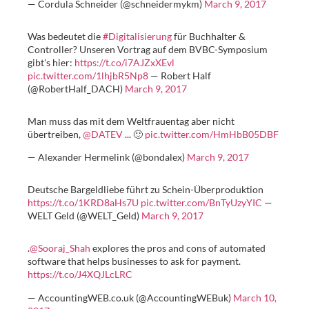
— Cordula Schneider (@schneidermykm)
March 9, 2017
Was bedeutet die
#Digitalisierung
für Buchhalter &
Controller? Unseren Vortrag auf dem BVBC-Symposium
gibt's hier:
https://t.co/i7AJZxXEvl
pic.twitter.com/1lhjbR5Np8
— Robert Half
(@RobertHalf_DACH)
March 9, 2017
Man muss das mit dem Weltfrauentag aber nicht
übertreiben,
@DATEV
... 🙂
pic.twitter.com/HmHbB05DBF
— Alexander Hermelink (@bondalex)
March 9, 2017
Deutsche Bargeldliebe führt zu Schein-Überproduktion
https://t.co/1KRD8aHs7U
pic.twitter.com/BnTyUzyYIC
—
WELT Geld (@WELT_Geld)
March 9, 2017
.
@Sooraj_Shah
explores the pros and cons of automated
software that helps businesses to ask for payment.
https://t.co/J4XQJLcLRC
— AccountingWEB.co.uk (@AccountingWEBuk)
March 10,