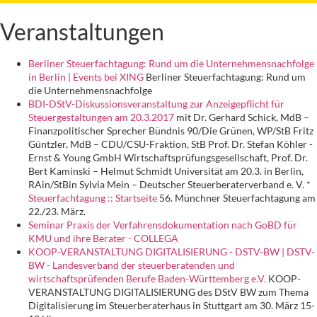
Veranstaltungen
Berliner Steuerfachtagung: Rund um die Unternehmensnachfolge
in Berlin | Events bei XING
Berliner Steuerfachtagung: Rund um
die Unternehmensnachfolge
BDI-DStV-Diskussionsveranstaltung zur Anzeigepflicht für
Steuergestaltungen am 20.3.2017
mit Dr. Gerhard Schick, MdB –
Finanzpolitischer Sprecher Bündnis 90/Die Grünen, WP/StB Fritz
Güntzler, MdB – CDU/CSU-Fraktion, StB Prof. Dr. Stefan Köhler -
Ernst & Young GmbH Wirtschaftsprüfungsgesellschaft, Prof. Dr.
Bert Kaminski – Helmut Schmidt Universität am 20.3. in Berlin,
RAin/StBin Sylvia Mein – Deutscher Steuerberaterverband e. V. *
Steuerfachtagung :: Startseite
56. Münchner Steuerfachtagung am
22./23. März.
Seminar Praxis der Verfahrensdokumentation nach GoBD für
KMU und ihre Berater - COLLEGA
KOOP-VERANSTALTUNG DIGITALISIERUNG - DSTV-BW | DSTV-
BW - Landesverband der steuerberatenden und
wirtschaftsprüfenden Berufe Baden-Württemberg e.V.
KOOP-
VERANSTALTUNG DIGITALISIERUNG des DStV BW zum Thema
Digitalisierung im Steuerberaterhaus in Stuttgart am 30. März 15-