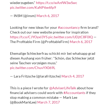
wiederzugeben."
https://t.co/wAnfW3wSwc
pic.twitter.com/KaNP6w6fp9
— INSM (@insm)
March 6, 2017
Looking for new ideas for your
#accountancy
firm brand?
Check out our new website preview for inspiration
https://t.co/CJYOyxl3YS
pic.twitter.com/UDjtC8F0IQ
—
The Profitable Firm (@ProfitableFirm)
March 6, 2017
Ehemalige Schleckerfrau schickt mir bei whatsapp grad
diesen Aushang von früher: "Schön, das Schlecker jetzt
seine Taschen vorzeigen muss."
pic.twitter.com/ChuvYX069L
— Lara Fritzsche (@larafritzsche)
March 4, 2017
This is a piece I wrote for
@AdviserLifeTalk
about how
financial advisers could work with
#Accountants
if they
stop making a common mistake — Mark Lee
(@BookMarkLee)
March 7, 2017