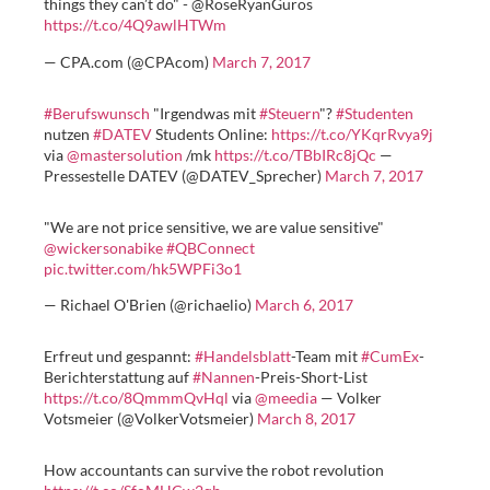
things they can’t do" - @RoseRyanGuros
https://t.co/4Q9awlHTWm
— CPA.com (@CPAcom)
March 7, 2017
#Berufswunsch
"Irgendwas mit
#Steuern
"?
#Studenten
nutzen
#DATEV
Students Online:
https://t.co/YKqrRvya9j
via
@mastersolution
/mk
https://t.co/TBbIRc8jQc
—
Pressestelle DATEV (@DATEV_Sprecher)
March 7, 2017
"We are not price sensitive, we are value sensitive"
@wickersonabike
#QBConnect
pic.twitter.com/hk5WPFi3o1
— Richael O'Brien (@richaelio)
March 6, 2017
Erfreut und gespannt:
#Handelsblatt
-Team mit
#CumEx
-
Berichterstattung auf
#Nannen
-Preis-Short-List
https://t.co/8QmmmQvHql
via
@meedia
— Volker
Votsmeier (@VolkerVotsmeier)
March 8, 2017
How accountants can survive the robot revolution