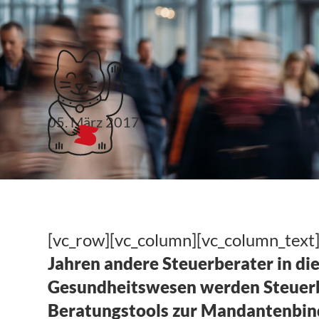
Klubticket buchen
05. März 2017
Mit dem IBG zum Fa
Gesundheitswesen [
[vc_row][vc_column][vc_column_text
Jahren andere Steuerberater in die
Gesundheitswesen werden Steuerbe
Beratungstools zur Mandantenbin