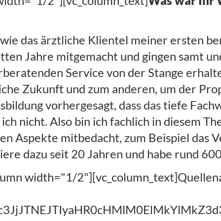
 width="1/2"][vc_column_text]
Was war Ihr 
wie das ärztliche Klientel meiner ersten ber
etten Jahre mitgemacht und gingen samt und
rberatenden Service von der Stange erhalt
liche Zukunft und zum anderen, um der Pro
bildung vorhergesagt, dass das tiefe Fachw
ich nicht. Also bin ich fachlich in diesem 
hen Aspekte mitbedacht, zum Beispiel das V
eriere dazu seit 20 Jahren und habe rund 60
olumn width="1/2"][vc_column_text]Quellen
TIwc3JjJTNEJTIyaHR0cHMlM0ElMkYlM