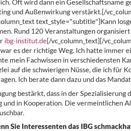
sich. Oft wird dann ein Gesellschaftsname g
ting und Außenwirkung verstärkt.[/vc_colu
olumn_text text_style="subtitle"]Kann los
en. Rund 120 Veranstaltungen organisiert s
er
ibg-institut.de
[/vc_column_text][/vc_colu
 war es der richtige Weg. Ich hatte immer 
nnte mein Fachwissen in verschiedensten Ka
lei auf die schwierigen Nüsse, die ich für 
ragen. Ich berate dann dazu und das Mandat
gung bestärkt, dass in der Spezialisierung 
ng und in Kooperation. Die vermeintlichen A
uschbar.
nn Sie Interessenten das IBG schmackh