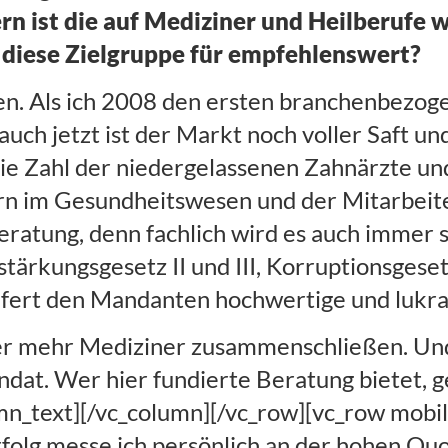
rn ist die auf Mediziner und Heilberufe 
f diese Zielgruppe für empfehlenswert?
nen. Als ich 2008 den ersten branchenbezo
uch jetzt ist der Markt noch voller Saft u
 die Zahl der niedergelassenen Zahnärzte und
 im Gesundheitswesen und der Mitarbeiter
 Beratung, denn fachlich wird es auch immer
tärkungsgesetz II und III, Korruptionsgeset
efert den Mandanten hochwertige und lukra
mmer mehr Mediziner zusammenschließen. U
ndat. Wer hier fundierte Beratung bietet, 
_text][/vc_column][/vc_row][vc_row mobile
folg messe ich persönlich an der hohen Qu