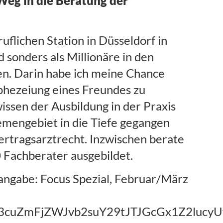
Weg in die Beratung der
uflichen Station in Düsseldorf in
 sonders als Millionäre in den
en. Darin habe ich meine Chance
phezeiung eines Freundes zu
issen der Ausbildung in der Praxis
Themengebiet in die Tiefe gegangen
ertragsarztrecht. Inzwischen berate
0 Fachberater ausgebildet.
angabe: Focus Spezial, Februar/März
kZ3d3cuZmFjZWJvb2suY29tJTJGcGx1Z