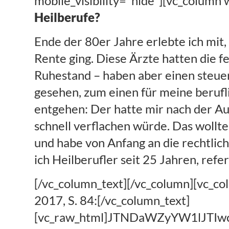
mobile_visibility="hide"][vc_column
Heilberufe?
Ende der 80er Jahre erlebte ich mit, 
Rente ging. Diese Ärzte hatten die f
Ruhestand – haben aber einen steue
gesehen, zum einen für meine beruf
entgehen: Der hatte mir nach der Aus
schnell verflachen würde. Das wollte 
und habe von Anfang an die rechtlic
ich Heilberufler seit 25 Jahren, ref
[/vc_column_text][/vc_column][vc_c
2017, S. 84:[/vc_column_text]
[vc_raw_html]JTNDaWZyYW1lJ