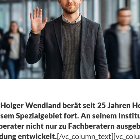
chberater
Werbung]
]
Holger Wendland berät seit 25 Jahren Hei
sem Spezialgebiet fort. An seinem Instit
rater nicht nur zu Fachberatern ausgeb
dung entwickelt.
[/vc_column_text][vc_col