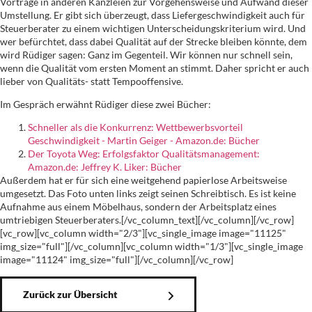
Vorträge in anderen Kanzleien zur Vorgehensweise und Aufwand dieser
Umstellung. Er gibt sich überzeugt, dass Liefergeschwindigkeit auch für
Steuerberater zu einem wichtigen Unterscheidungskriterium wird. Und
wer befürchtet, dass dabei Qualität auf der Strecke bleiben könnte, dem
wird Rüdiger sagen: Ganz im Gegenteil. Wir können nur schnell sein,
wenn die Qualität vom ersten Moment an stimmt. Daher spricht er auch
lieber von Qualitäts- statt Tempooffensive.
Im Gespräch erwähnt Rüdiger diese zwei Bücher:
Schneller als die Konkurrenz: Wettbewerbsvorteil
Geschwindigkeit - Martin Geiger - Amazon.de: Bücher
Der Toyota Weg: Erfolgsfaktor Qualitätsmanagement:
Amazon.de: Jeffrey K. Liker: Bücher
Außerdem hat er für sich eine weitgehend papierlose Arbeitsweise
umgesetzt. Das Foto unten links zeigt seinen Schreibtisch. Es ist keine
Aufnahme aus einem Möbelhaus, sondern der Arbeitsplatz eines
umtriebigen Steuerberaters.[/vc_column_text][/vc_column][/vc_row]
[vc_row][vc_column width="2/3"][vc_single_image image="11125"
img_size="full"][/vc_column][vc_column width="1/3"][vc_single_image
image="11124" img_size="full"][/vc_column][/vc_row]
Zurück zur Übersicht