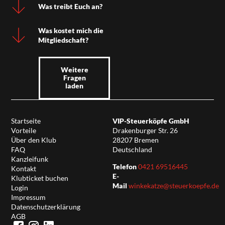
Was treibt Euch an?
Was kostet mich die
Mitgliedschaft?
Weitere
Fragen
laden
Startseite
VIP-Steuerköpfe GmbH
Vorteile
Drakenburger Str. 26
Über den Klub
28207 Bremen
FAQ
Deutschland
Kanzleifunk
Telefon
0421 69516445
Kontakt
E-
Klubticket buchen
Mail
winkekatze@steuerkoepfe.de
Login
Impressum
Datenschutzerklärung
AGB