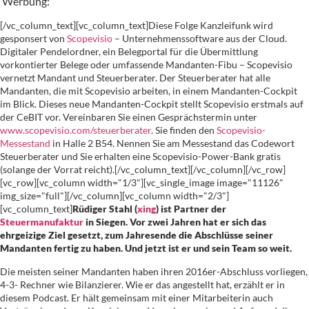
Werbung:
[/vc_column_text][vc_column_text]Diese Folge Kanzleifunk wird
gesponsert von
Scopevisio
– Unternehmenssoftware aus der Cloud.
Digitaler Pendelordner, ein Belegportal für die Übermittlung
vorkontierter Belege oder umfassende Mandanten-Fibu – Scopevisio
vernetzt Mandant und Steuerberater. Der Steuerberater hat alle
Mandanten, die mit Scopevisio arbeiten, in einem Mandanten-Cockpit
im Blick. Dieses neue Mandanten-Cockpit stellt Scopevisio erstmals auf
der CeBIT vor. Vereinbaren Sie einen Gesprächstermin unter
www.scopevisio.com/steuerberater
. Sie finden den
Scopevisio-
Messestand
in Halle 2 B54. Nennen Sie am Messestand das Codewort
Steuerberater und Sie erhalten eine Scopevisio-Power-Bank gratis
(solange der Vorrat reicht).[/vc_column_text][/vc_column][/vc_row]
[vc_row][vc_column width="1/3"][vc_single_image image="11126"
img_size="full"][/vc_column][vc_column width="2/3"]
[vc_column_text]
Rüdiger Stahl (
xing
) ist Partner der
Steuermanufaktur
in Siegen. Vor zwei Jahren hat er sich das
ehrgeizige Ziel gesetzt, zum Jahresende die Abschlüsse seiner
Mandanten fertig zu haben. Und jetzt ist er und sein Team so weit.
Die meisten seiner Mandanten haben ihren 2016er-Abschluss vorliegen,
4-3- Rechner wie Bilanzierer. Wie er das angestellt hat, erzählt er in
diesem Podcast. Er hält gemeinsam mit einer Mitarbeiterin auch