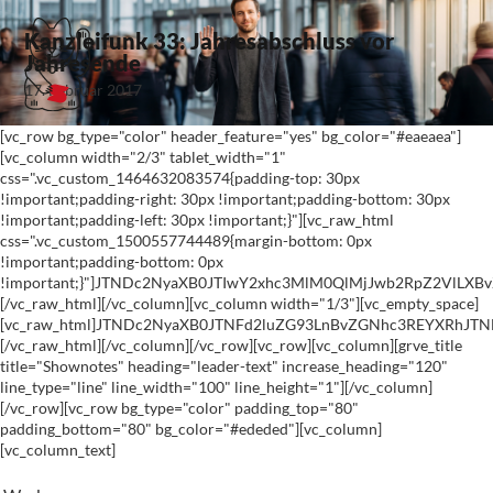
Kanzleifunk 33: Jahresabschluss vor
Jahresende
17. Februar 2017
[vc_row bg_type="color" header_feature="yes" bg_color="#eaeaea"]
[vc_column width="2/3" tablet_width="1"
css=".vc_custom_1464632083574{padding-top: 30px
!important;padding-right: 30px !important;padding-bottom: 30px
!important;padding-left: 30px !important;}"][vc_raw_html
css=".vc_custom_1500557744489{margin-bottom: 0px
!important;padding-bottom: 0px
!important;}"]JTNDc2NyaXB0JTIwY2xhc3MlM0QlMjJwb2RpZ2VlL
[/vc_raw_html][/vc_column][vc_column width="1/3"][vc_empty_space]
[vc_raw_html]JTNDc2NyaXB0JTNFd2luZG93LnBvZGNhc3REYXRhJ
[/vc_raw_html][/vc_column][/vc_row][vc_row][vc_column][grve_title
title="Shownotes" heading="leader-text" increase_heading="120"
line_type="line" line_width="100" line_height="1"][/vc_column]
[/vc_row][vc_row bg_type="color" padding_top="80"
padding_bottom="80" bg_color="#ededed"][vc_column]
[vc_column_text]