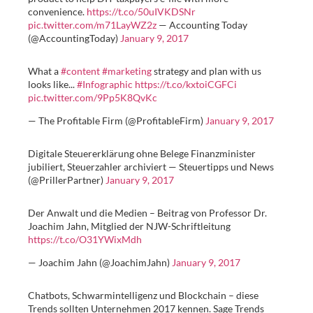
convenience.
https://t.co/50uIVKDSNr
pic.twitter.com/m71LayWZ2z
— Accounting Today
(@AccountingToday)
January 9, 2017
What a
#content
#marketing
strategy and plan with us
looks like...
#Infographic
https://t.co/kxtoiCGFCi
pic.twitter.com/9Pp5K8QvKc
— The Profitable Firm (@ProfitableFirm)
January 9, 2017
Digitale Steuererklärung ohne Belege Finanzminister
jubiliert, Steuerzahler archiviert — Steuertipps und News
(@PrillerPartner)
January 9, 2017
Der Anwalt und die Medien – Beitrag von Professor Dr.
Joachim Jahn, Mitglied der NJW-Schriftleitung
https://t.co/O31YWixMdh
— Joachim Jahn (@JoachimJahn)
January 9, 2017
Chatbots, Schwarmintelligenz und Blockchain – diese
Trends sollten Unternehmen 2017 kennen. Sage Trends