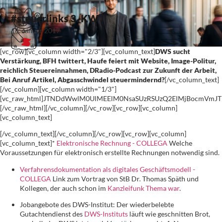
#steuerlinks 3. KW
16. Januar 2017
[vc_row][vc_column width="2/3"][vc_column_text]
DWS sucht
Verstärkung, BFH twittert, Haufe feiert mit Website, Image-Politur,
reichlich Steuereinnahmen, DRadio-Podcast zur Zukunft der Arbeit,
Bei Anruf Artikel, Abgasschwindel steuermindernd?
[/vc_column_text]
[/vc_column][vc_column width="1/3"]
[vc_raw_html]JTNDdWwlM0UlMEElM0NsaSUzRSUzQ2ElMjBocmVm
[/vc_raw_html][/vc_column][/vc_row][vc_row][vc_column]
[vc_column_text]
[/vc_column_text][/vc_column][/vc_row][vc_row][vc_column]
[vc_column_text]*
Elektronische Rechnung - COLLEGA
Welche
Voraussetzungen für elektronisch erstellte Rechnungen notwendig sind.
Verfahrensdokumentation als digitales Geschäftsmodell -
COLLEGA
Link zum Vortrag von StB Dr. Thomas Späth und
Kollegen, der auch schon im
Kanzleifunk Thema war
.
Jobangebote des DWS-Institut: Der wiederbelebte
Gutachtendienst des
DWS-Instituts
läuft wie geschnitten Brot,