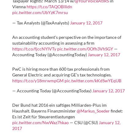
Taxpayer Rights! March 13/14 w/
@YourVoiceAtIRS
in
Vienna
https://t.co/TAQOBlIidn
pic.twitter.com/UbYzK7mrsu
— Tax Analysts (@TaxAnalysts)
January 12, 2017
An accounting student's perspective on the importance of
sustainability accounting in assessing a firm
https://t.co/fjccNYlVTy
pic.twitter.com/0Ofh3VhSGY
—
Accounting Today (@AccountingToday)
January 12, 2017
PwC is hiring more than 600 tax professionals from
General Electric and acquiring GE’s tax technologies.
https://t.co/y18mrwmpGM
pic.twitter.com/kKdSwYEqUB
— Accounting Today (@AccountingToday)
January 12, 2017
Der Bund hat 2016 ein saftiges Milliarden-Plus im
Haushalt. Bayerns Finanzminister
@Markus_Soeder
findet:
Es ist Zeit für Steuerentlastungen
pic.twitter.com/NwWaz7hkao
— CSU (@CSU)
January 12,
2017