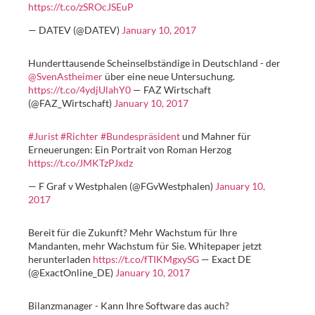
https://t.co/zSROcJSEuP
— DATEV (@DATEV)
January 10, 2017
Hunderttausende Scheinselbständige in Deutschland - der
@SvenAstheimer
über eine neue Untersuchung.
https://t.co/4ydjUlahY0
— FAZ Wirtschaft
(@FAZ_Wirtschaft)
January 10, 2017
#Jurist
#Richter
#Bundespräsident
und Mahner für
Erneuerungen: Ein Portrait von Roman Herzog
https://t.co/JMKTzPJxdz
— F Graf v Westphalen (@FGvWestphalen)
January 10,
2017
Bereit für die Zukunft? Mehr Wachstum für Ihre
Mandanten, mehr Wachstum für Sie. Whitepaper jetzt
herunterladen
https://t.co/fTIKMgxySG
— Exact DE
(@ExactOnline_DE)
January 10, 2017
Bilanzmanager - Kann Ihre Software das auch?