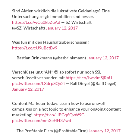
Sind Aktien wirklich die lukrativste Geldanlage? Eine
Untersuchung zeigt: Immobilien sind besser.
https://t.co/wCu0kbZuAd
— SZ Wirtschaft
(@SZ_Wirtschaft)
January 12, 2017
Was tun mit den Haushaltsüberschüssen?
https://t.co/cU9uBctBv9
— Bastian Brinkmann (@basbrinkmann)
January 12, 2017
Verschlüsselung *AN* 😉 ab sofort nur noch SSL-
verschlüsselt verbunden mit
https://t.co/Lws4mSjRnU
pic.twitter.com/LXdrpSQn2i
— RalfDiegel (@RalfDiegel)
January 12, 2017
Content Marketer today: Learn how to use one-off
campaigns on a hot topic to enhance your ongoing content
marketing!
https://t.co/HPGq6QvW9G
pic.twitter.com/mmXeHH3Zwd
— The Profitable Firm (@ProfitableFirm)
January 12, 2017