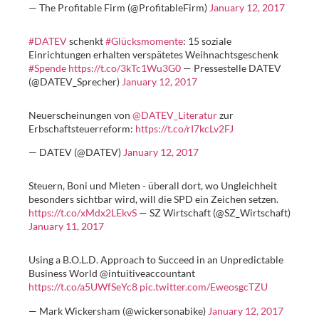
— The Profitable Firm (@ProfitableFirm)
January 12, 2017
#DATEV
schenkt
#Glücksmomente
: 15 soziale
Einrichtungen erhalten verspätetes Weihnachtsgeschenk
#Spende
https://t.co/3kTc1Wu3G0
— Pressestelle DATEV
(@DATEV_Sprecher)
January 12, 2017
Neuerscheinungen von
@DATEV_Literatur
zur
Erbschaftsteuerreform:
https://t.co/rI7kcLv2FJ
— DATEV (@DATEV)
January 12, 2017
Steuern, Boni und Mieten - überall dort, wo Ungleichheit
besonders sichtbar wird, will die SPD ein Zeichen setzen.
https://t.co/xMdx2LEkvS
— SZ Wirtschaft (@SZ_Wirtschaft)
January 11, 2017
Using a B.O.L.D. Approach to Succeed in an Unpredictable
Business World @intuitiveaccountant
https://t.co/a5UWfSeYc8
pic.twitter.com/EweosgcTZU
— Mark Wickersham (@wickersonabike)
January 12, 2017