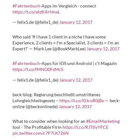
#Fahrtenbuch
-Apps im Vergleich - connect
https://t.co/xkzKArHnaL
— felix1.de (@felix1_de)
January 12, 2017
Who said 'If I have 1 client in a niche I have some
Experience, 2 clients = I'm a Specialist, 3 clients = I'm an
Expert?' — Mark Lee (@BookMarkLee)
January 12, 2017
#Fahrtenbuch
-Apps für iOS und Android | c't Magazin
https://t.co/fMNO0FzMcS
— felix1.de (@felix1_de)
January 12, 2017
beck-blog: Regierung beschließt umstrittenes
Lohngleichheitsgesetz –
https://t.co/i0JcoR0jBx
— beck-
online (@beckonlinede)
January 12, 2017
What to consider when looking for an
#EmailMarketing
tool - The Profitable Firm
https://t.co/RJTtlyYFCE
pic.twitter.com/c7P7Ut726N