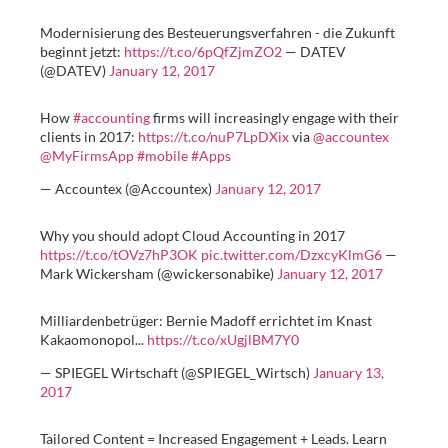
Modernisierung des Besteuerungsverfahren - die Zukunft
beginnt jetzt:
https://t.co/6pQfZjmZO2
— DATEV
(@DATEV)
January 12, 2017
How
#accounting
firms will increasingly engage with their
clients in 2017:
https://t.co/nuP7LpDXix
via
@accountex
@MyFirmsApp
#mobile
#Apps
— Accountex (@Accountex)
January 12, 2017
Why you should adopt Cloud Accounting in 2017
https://t.co/tOVz7hP3OK
pic.twitter.com/DzxcyKlmG6
—
Mark Wickersham (@wickersonabike)
January 12, 2017
Milliardenbetrüger: Bernie Madoff errichtet im Knast
Kakaomonopol...
https://t.co/xUgjlBM7Y0
— SPIEGEL Wirtschaft (@SPIEGEL_Wirtsch)
January 13,
2017
Tailored Content = Increased Engagement + Leads. Learn