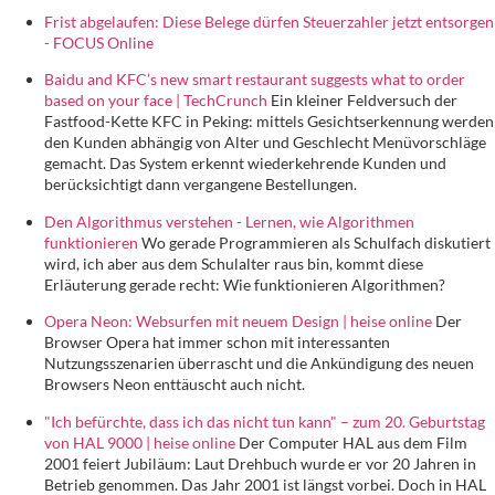
Frist abgelaufen: Diese Belege dürfen Steuerzahler jetzt entsorgen
- FOCUS Online
Baidu and KFC’s new smart restaurant suggests what to order
based on your face | TechCrunch
Ein kleiner Feldversuch der
Fastfood-Kette KFC in Peking: mittels Gesichtserkennung werden
den Kunden abhängig von Alter und Geschlecht Menüvorschläge
gemacht. Das System erkennt wiederkehrende Kunden und
berücksichtigt dann vergangene Bestellungen.
Den Algorithmus verstehen - Lernen, wie Algorithmen
funktionieren
Wo gerade Programmieren als Schulfach diskutiert
wird, ich aber aus dem Schulalter raus bin, kommt diese
Erläuterung gerade recht: Wie funktionieren Algorithmen?
Opera Neon: Websurfen mit neuem Design | heise online
Der
Browser Opera hat immer schon mit interessanten
Nutzungsszenarien überrascht und die Ankündigung des neuen
Browsers Neon enttäuscht auch nicht.
"Ich befürchte, dass ich das nicht tun kann" – zum 20. Geburtstag
von HAL 9000 | heise online
Der Computer HAL aus dem Film
2001 feiert Jubiläum: Laut Drehbuch wurde er vor 20 Jahren in
Betrieb genommen. Das Jahr 2001 ist längst vorbei. Doch in HAL