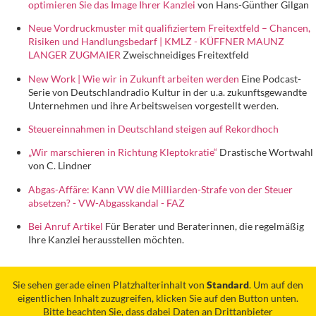
optimieren Sie das Image Ihrer Kanzlei
von Hans-Günther Gilgan
Neue Vordruckmuster mit qualifiziertem Freitextfeld – Chancen,
Risiken und Handlungsbedarf | KMLZ - KÜFFNER MAUNZ
LANGER ZUGMAIER
Zweischneidiges Freitextfeld
New Work | Wie wir in Zukunft arbeiten werden
Eine Podcast-
Serie von Deutschlandradio Kultur in der u.a. zukunftsgewandte
Unternehmen und ihre Arbeitsweisen vorgestellt werden.
Steuereinnahmen in Deutschland steigen auf Rekordhoch
„Wir marschieren in Richtung Kleptokratie“
Drastische Wortwahl
von C. Lindner
Abgas-Affäre: Kann VW die Milliarden-Strafe von der Steuer
absetzen? - VW-Abgasskandal - FAZ
Bei Anruf Artikel
Für Berater und Beraterinnen, die regelmäßig
Ihre Kanzlei herausstellen möchten.
Sie sehen gerade einen Platzhalterinhalt von
Standard
. Um auf den
eigentlichen Inhalt zuzugreifen, klicken Sie auf den Button unten.
Bitte beachten Sie, dass dabei Daten an Drittanbieter