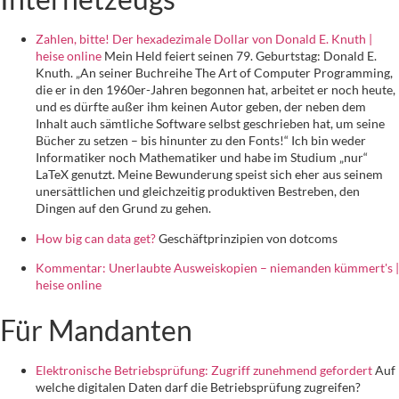
Zahlen, bitte! Der hexadezimale Dollar von Donald E. Knuth |
heise online
Mein Held feiert seinen 79. Geburtstag: Donald E.
Knuth. „An seiner Buchreihe The Art of Computer Programming,
die er in den 1960er-Jahren begonnen hat, arbeitet er noch heute,
und es dürfte außer ihm keinen Autor geben, der neben dem
Inhalt auch sämtliche Software selbst geschrieben hat, um seine
Bücher zu setzen – bis hinunter zu den Fonts!“ Ich bin weder
Informatiker noch Mathematiker und habe im Studium „nur“
LaTeX genutzt. Meine Bewunderung speist sich eher aus seinem
unersättlichen und gleichzeitig produktiven Bestreben, den
Dingen auf den Grund zu gehen.
How big can data get?
Geschäftprinzipien von dotcoms
Kommentar: Unerlaubte Ausweiskopien – niemanden kümmert's |
heise online
Für Mandanten
Elektronische Betriebsprüfung: Zugriff zunehmend gefordert
Auf
welche digitalen Daten darf die Betriebsprüfung zugreifen?