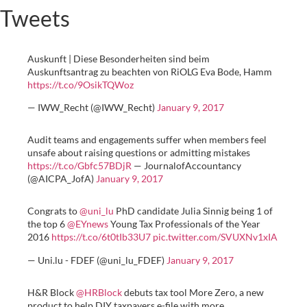
Tweets
Auskunft | Diese Besonderheiten sind beim
Auskunftsantrag zu beachten von RiOLG Eva Bode, Hamm
https://t.co/9OsikTQWoz
— IWW_Recht (@IWW_Recht)
January 9, 2017
Audit teams and engagements suffer when members feel
unsafe about raising questions or admitting mistakes
https://t.co/Gbfc57BDjR
— JournalofAccountancy
(@AICPA_JofA)
January 9, 2017
Congrats to
@uni_lu
PhD candidate Julia Sinnig being 1 of
the top 6
@EYnews
Young Tax Professionals of the Year
2016
https://t.co/6t0tIb33U7
pic.twitter.com/SVUXNv1xIA
— Uni.lu - FDEF (@uni_lu_FDEF)
January 9, 2017
H&R Block
@HRBlock
debuts tax tool More Zero, a new
product to help DIY taxpayers e-file with more