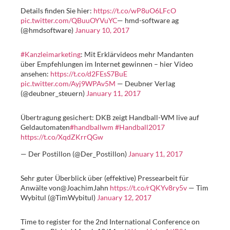
Details finden Sie hier:
https://t.co/wP8uO6LFcO
pic.twitter.com/QBuuOYVuYC
— hmd-software ag
(@hmdsoftware)
January 10, 2017
#Kanzleimarketing
: Mit Erklärvideos mehr Mandanten
über Empfehlungen im Internet gewinnen – hier Video
ansehen:
https://t.co/d2FEsS7BuE
pic.twitter.com/Ayj9WPAv5M
— Deubner Verlag
(@deubner_steuern)
January 11, 2017
Übertragung gesichert: DKB zeigt Handball-WM live auf
Geldautomaten
#handballwm
#Handball2017
https://t.co/XqdZKrrQGw
— Der Postillon (@Der_Postillon)
January 11, 2017
Sehr guter Überblick über (effektive) Pressearbeit für
Anwälte von@JoachimJahn
https://t.co/rQKYv8ry5v
— Tim
Wybitul (@TimWybitul)
January 12, 2017
Time to register for the 2nd International Conference on