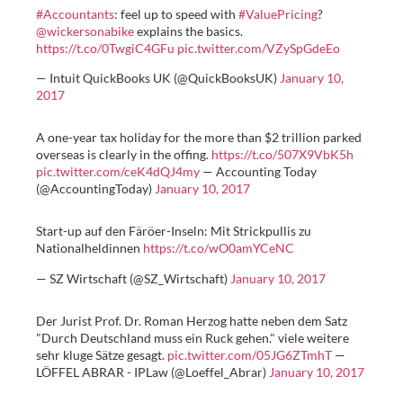
#Accountants
: feel up to speed with
#ValuePricing
?
@wickersonabike
explains the basics.
https://t.co/0TwgiC4GFu
pic.twitter.com/VZySpGdeEo
— Intuit QuickBooks UK (@QuickBooksUK)
January 10,
2017
A one-year tax holiday for the more than $2 trillion parked
overseas is clearly in the offing.
https://t.co/507X9VbK5h
pic.twitter.com/ceK4dQJ4my
— Accounting Today
(@AccountingToday)
January 10, 2017
Start-up auf den Färöer-Inseln: Mit Strickpullis zu
Nationalheldinnen
https://t.co/wO0amYCeNC
— SZ Wirtschaft (@SZ_Wirtschaft)
January 10, 2017
Der Jurist Prof. Dr. Roman Herzog hatte neben dem Satz
"Durch Deutschland muss ein Ruck gehen." viele weitere
sehr kluge Sätze gesagt.
pic.twitter.com/05JG6ZTmhT
—
LÖFFEL ABRAR - IPLaw (@Loeffel_Abrar)
January 10, 2017