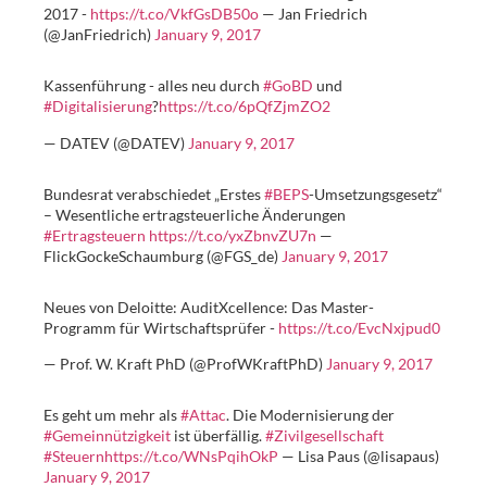
2017 -
https://t.co/VkfGsDB50o
— Jan Friedrich
(@JanFriedrich)
January 9, 2017
Kassenführung - alles neu durch
#GoBD
und
#Digitalisierung
?
https://t.co/6pQfZjmZO2
— DATEV (@DATEV)
January 9, 2017
Bundesrat verabschiedet „Erstes
#BEPS
-Umsetzungs­gesetz“
– Wesentliche ertrag­steuerliche Änderungen
#Ertragsteuern
https://t.co/yxZbnvZU7n
—
FlickGockeSchaumburg (@FGS_de)
January 9, 2017
Neues von Deloitte: AuditXcellence: Das Master-
Programm für Wirtschaftsprüfer -
https://t.co/EvcNxjpud0
— Prof. W. Kraft PhD (@ProfWKraftPhD)
January 9, 2017
Es geht um mehr als
#Attac
. Die Modernisierung der
#Gemeinnützigkeit
ist überfällig.
#Zivilgesellschaft
#Steuern
https://t.co/WNsPqihOkP
— Lisa Paus (@lisapaus)
January 9, 2017