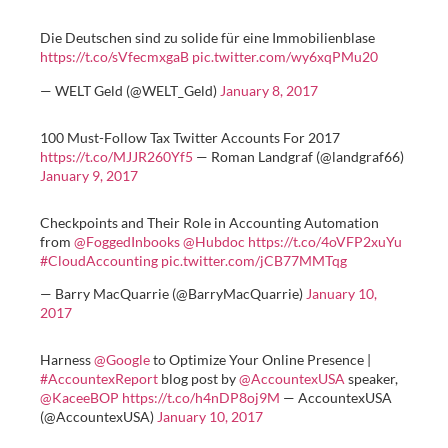
Die Deutschen sind zu solide für eine Immobilienblase
https://t.co/sVfecmxgaB
pic.twitter.com/wy6xqPMu20
— WELT Geld (@WELT_Geld)
January 8, 2017
100 Must-Follow Tax Twitter Accounts For 2017
https://t.co/MJJR260Yf5
— Roman Landgraf (@landgraf66)
January 9, 2017
Checkpoints and Their Role in Accounting Automation
from
@FoggedInbooks
@Hubdoc
https://t.co/4oVFP2xuYu
#CloudAccounting
pic.twitter.com/jCB77MMTqg
— Barry MacQuarrie (@BarryMacQuarrie)
January 10,
2017
Harness
@Google
to Optimize Your Online Presence |
#AccountexReport
blog post by
@AccountexUSA
speaker,
@KaceeBOP
https://t.co/h4nDP8oj9M
— AccountexUSA
(@AccountexUSA)
January 10, 2017