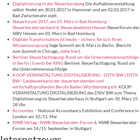
Digitalisierung in der Steuerberatung
Die Auftaktveranstaltung
selbst findet am 30.01.2017 in Hannover und am 02.02.2017 in
Bad Zwischenahn statt.
Steuerforum 2017, am 03. März in Bad Homburg -
Steuerberaterverband & Steuerakademie Hessen
Steuerforum des
StBV Hessen am 03. März in Bad Homburg
Digitale Transformation ist heute – sichern Sie sich Ihren
Wissensvorsprung
Sage Summit am 8. März in Berlin. (Bericht
zum Summit in Chicago,
siehe hier
).
Berliner Steuerfachtagung: Rund um die Unternehmensnachfolge
in Berlin | Events bei XING
Berliner Steuerfachtagung: Rund um
die Unternehmensnachfolge
KOOP-VERANSTALTUNG DIGITALISIERUNG - DSTV-BW | DSTV-
BW - Landesverband der steuerberatenden und
wirtschaftsprüfenden Berufe Baden-Württemberg e.V.
KOOP-
VERANSTALTUNG DIGITALISIERUNG des DStV BW zum Thema
Digitalisierung im Steuerberaterhaus in Stuttgart am 30. März 15-
18 Uhr
Accountex
– National Accountancy Exhibition and Conference in
London am 10./11. Mai
NWB Verlag - NWB Steuerberater-Forum
6. NWB Steuerberater-
Forum am 14./15. September in Stuttgart
Internetzeugs