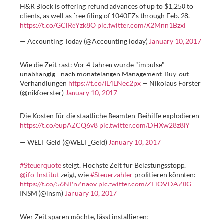
H&R Block is offering refund advances of up to $1,250 to
clients, as well as free filing of 1040EZs through Feb. 28.
https://t.co/GClReYzk8O
pic.twitter.com/X2Mnn1BzxI
— Accounting Today (@AccountingToday)
January 10, 2017
Wie die Zeit rast: Vor 4 Jahren wurde "impulse"
unabhängig - nach monatelangen Management-Buy-out-
Verhandlungen
https://t.co/IL4LNec2px
— Nikolaus Förster
(@nikfoerster)
January 10, 2017
Die Kosten für die staatliche Beamten-Beihilfe explodieren
https://t.co/eupAZCQ6v8
pic.twitter.com/DHXw28z8IY
— WELT Geld (@WELT_Geld)
January 10, 2017
#Steuerquote
steigt. Höchste Zeit für Belastungsstopp.
@ifo_Institut
zeigt, wie
#Steuerzahler
profitieren könnten:
https://t.co/56NPnZnaov
pic.twitter.com/ZEiOVDAZ0G
—
INSM (@insm)
January 10, 2017
Wer Zeit sparen möchte, lässt installieren: