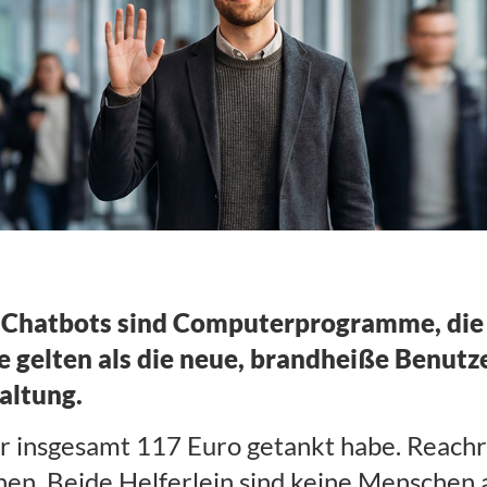
e, numbers?
]
Chatbots sind Computerprogramme, die 
elten als die neue, brandheiße Benutze
altung.
für insgesamt 117 Euro getankt habe. Reach
en. Beide Helferlein sind keine Menschen a