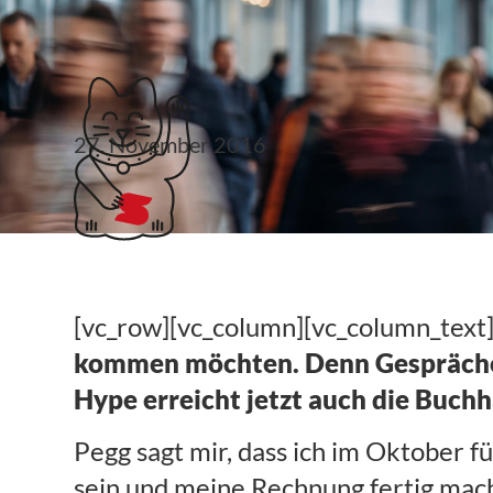
Klubticket buchen
27. November 2016
What do ya got ther
[vc_row][vc_column][vc_column_text
kommen möchten. Denn Gespräche g
Hype erreicht jetzt auch die Buchh
Pegg sagt mir, dass ich im Oktober 
sein und meine Rechnung fertig mach