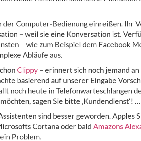
 der Computer-Bedienung einreißen. Ihr Ve
ation – weil sie eine Konversation ist. Verf
iensten – wie zum Beispiel dem Facebook M
mplexe Abläufe aus.
 Schon
Clippy
– erinnert sich noch jemand an
chte basierend auf unserer Eingabe Vorschl
llt noch heute in Telefonwarteschlangen d
öchten, sagen Sie bitte ‚Kundendienst‘! … I
n Assistenten sind besser geworden. Apples S
Microsofts Cortana oder bald
Amazons Alex
kein Problem.