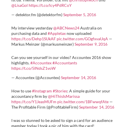
@LisaGol
https://t.co/lcy4PdRCoY
— detektor.fm (@detektorfm)
September 5, 2016
My interview yesterday
@ABCNews24
Australia on
purchasing data and
#Appletax
now uploaded
https://t.co/Dehp1SUkAF
pic.twitter.com/GOgfxvaUqA
—
Markus Meinzer (@markusmeinzer)
September 9, 2016
Can you see yourself in our video? Accountex 2016 show
highlights.
#Accountex
#Accountants
https://t.co/5INdsZ1voW
— Accountex (@Accountex)
September 14, 2016
How to use
#Instagram
#Stories
: A simple guide for your
accountancy firm by
@HiThisIsMarissa
https://t.co/Y1JeasMUFm
pic.twitter.com/1BFwwqfAte
—
The Profitable Firm (@ProfitableFirm)
September 14, 2016
I was so stunned to be asked to sign a card for an audience
member today I took a pic of him with the card!