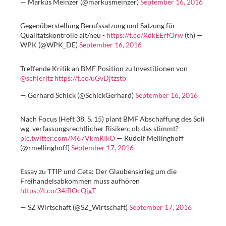
— Markus Meinzer (@markusmeinzer)
September 16, 2016
Gegenüberstellung Berufssatzung und Satzung für
Qualitätskontrolle alt/neu -
https://t.co/XdkEErfOrw
(th) —
WPK (@WPK_DE)
September 16, 2016
Treffende Kritik an BMF Position zu Investitionen von
@schieritz
https://t.co/uGvDjtzstb
— Gerhard Schick (@SchickGerhard)
September 16, 2016
Nach Focus (Heft 38, S. 15) plant BMF Abschaffung des Soli
wg. verfassungsrechtlicher Risiken; ob das stimmt?
pic.twitter.com/M67VkmRIkO
— Rudolf Mellinghoff
(@rmellinghoff)
September 17, 2016
Essay zu TTIP und Ceta: Der Glaubenskrieg um die
Freihandelsabkommen muss aufhören
https://t.co/34iBOcQjgT
— SZ Wirtschaft (@SZ_Wirtschaft)
September 17, 2016