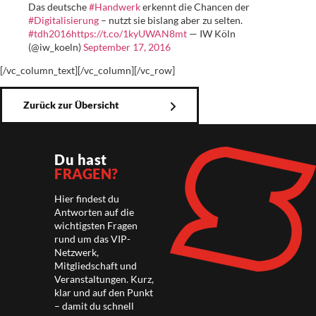
Das deutsche
#Handwerk
erkennt die Chancen der
#Digitalisierung
– nutzt sie bislang aber zu selten.
#tdh2016
https://t.co/1kyUWAN8mt
— IW Köln
(@iw_koeln)
September 17, 2016
[/vc_column_text][/vc_column][/vc_row]
Zurück zur Übersicht
Du hast
FRAGEN?
Hier findest du
Antworten auf die
wichtigsten Fragen
rund um das VIP-
Netzwerk,
Mitgliedschaft und
Veranstaltungen. Kurz,
klar und auf den Punkt
– damit du schnell