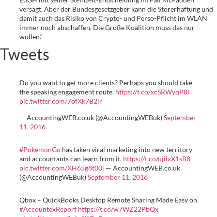
versagt. Aber der Bundesgesetzgeber kann die Störerhaftung und
damit auch das Risiko von Crypto- und Perso-Pflicht im WLAN
immer noch abschaffen. Die Große Koalition muss das nur
wollen.“
Tweets
Do you want to get more clients? Perhaps you should take
the speaking engagement route.
https://t.co/xcSRWyqP8l
pic.twitter.com/7ofXk7B2ir
— AccountingWEB.co.uk (@AccountingWEBuk)
September
11, 2016
#PokemonGo
has taken viral marketing into new territory
and accountants can learn from it.
https://t.co/ujilxX1sB8
pic.twitter.com/XH65g8t00j
— AccountingWEB.co.uk
(@AccountingWEBuk)
September 11, 2016
Qbox – QuickBooks Desktop Remote Sharing Made Easy on
#AccountexReport
https://t.co/w7WZ22PbQx