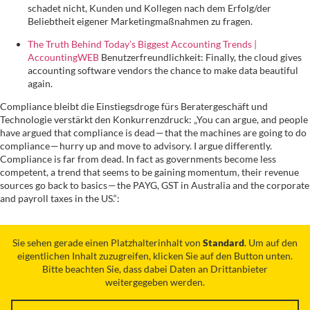
schadet nicht, Kunden und Kollegen nach dem Erfolg/der
Beliebtheit eigener Marketingmaßnahmen zu fragen.
The Truth Behind Today’s Biggest Accounting Trends |
AccountingWEB
Benutzerfreundlichkeit: Finally, the cloud gives
accounting software vendors the chance to make data beautiful
again.
Compliance bleibt die Einstiegsdroge fürs Beratergeschäft und
Technologie verstärkt den Konkurrenzdruck: „You can argue, and people
have argued that compliance is dead — that the machines are going to do
compliance — hurry up and move to advisory. I argue differently.
Compliance is far from dead. In fact as governments become less
competent, a trend that seems to be gaining momentum, their revenue
sources go back to basics — the PAYG, GST in Australia and the corporate
and payroll taxes in the US.“:
Sie sehen gerade einen Platzhalterinhalt von
Standard
. Um auf den
eigentlichen Inhalt zuzugreifen, klicken Sie auf den Button unten.
Bitte beachten Sie, dass dabei Daten an Drittanbieter
weitergegeben werden.