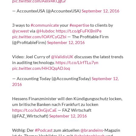
pic.twitter.com/Aelx4KQgGr
— AccountexUSA (@AccountexUSA)
September 12, 2016
3 ways to
#communicate
your
#expertise
to clients by
@ycwest
via
@Hubdoc
https://t.co/gFuFKBnlPe
pic.twitter.com/lOAYCyGZbi
— The Profitable Firm
(@ProfitableFirm)
September 12, 2016
Video: Joel Curry of
@ValidisUK
discusses the latest trends
in auditing technology.
https://t.co/LlrfTLu7yn
pic.twitter.com/HH3QqADJoq
— Accounting Today (@AccountingToday)
September 12,
2016
Hessens Finanzminister will den Kündigungsschutz locken,
um britische Banken nach Frankfurt zu locken
https://t.co/Ju0nGjsCaE
— FAZ Wirtschaft
(@FAZ_Wirtschaft)
September 12, 2016
Wdhlg: Der
#Podcast
zum aktuellen
@brandeins
-Magazin
ist da. Thema: Vorbilder. U.a. mit
@christophkoch
und