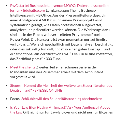
PwC startet Business Intelligence-MOOC: Datenanalyse online
lernen - Edukatico.org
Lernkurse zum Thema Business-
Intelligence mit MS Office. Aus der Pressemitteilung dazu: „In
einer Abfolge von 4 MOOCs und einem Praxisprojekt wird
systematisch gezeigt, wie Daten professionell ausgewertet,
analysiert und präsentiert werden können. Die Werkzeuge dazu
sind die in der Praxis weit verbreiteten Programme Excel und
PowerPoint. Die Kursserie ist zwar momentan nur auf Englisch
verfügbar. … Wer sich geschäftlich mit Datenanalysen beschäftigt
oder dies zukünftig tun will, findet so einen guten Einstieg – und
erhält optional ein Zertifikat von PwC.” Die Kurse sind kostenfrei,
das Zertifikat gibts für 300 Euro.
Meet the clients
Zweiter Teil einer schönen Serie, in der
Mandanten und ihre Zusammenarbeit mit dem Accountant
vorgestellt wird.
Steuern: Kommt die Mehrheit der weltweiten Steuerliteratur aus
Deutschland? - SPIEGEL ONLINE
Focus:
Schäuble will den Solidaritätszuschlag abschmelzen
Is Your Law Blog Having An Impact? Ask Your Audience | Above
the Law
Gilt nicht nur für Law-Blogger und nicht nur für Blogs: es