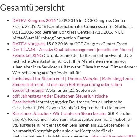
Gesamtübersicht
DATEV Kongress 2016
15.09.2016 im CCE Congress Center
Essen, 22.09.2016 ICS Internationales Congresscenter Stuttgart,
03.11.2016 bcc Berliner Congress Center, 17.11.2016 NCC
Mitte/West NürnbergConvention Center
DATEV-Kongress
15.09.2016 im CCE Congress Center Essen
Der T.E.A.M. - Ansatz: Qualitätsmanagement jenseits der Norm |
Events bei XING
Cordula Schneider lädt zum online-Event: „Die
fachliche Qualität stimmt? Gut! Ihre Mandanten nehmen vor
allem aber Ihre Servicequalität wahr. Diese hat zwei Dimensionen:
Wertschätzung
und
Professionalität.“
Fachanwalt für Steuerrecht | Thomas Wenzler | Köln bloggt zum
Steuerstrafrecht: Ist das noch Betriebsprüfung oder schon
Steuerfahndung?
Webinar am 20. September
pdf: Jahrestagung der Deutschen Steuerjuristische
Gesellschaft
Jahrestagung der Deutschen Steuerjuristische
Gesellschaft (DStJG) vom 18. bis 20. September in Hannover.
Kürschner & Luzius - Wir trainieren Steuerberater
StB P. Luzius
und RA. Kürschner haben ein interessantes Seminarangebot für
StB aufgestellt. Mit eintägigen Seminaren am 22. September in
Neumarkt/Oberpfalz geben sie eine Kostprobe für ein
mehrmonatiges Entwicklungsprogramm.
Info- und Anmelde-PDF