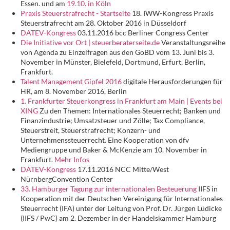
Essen. und am
19.10. in Köln
Praxis Steuerstrafrecht - Startseite
18. IWW-Kongress Praxis
Steuerstrafrecht am 28. Oktober 2016 in Düsseldorf
DATEV-Kongress
03.11.2016 bcc Berliner Congress Center
Die Initiative vor Ort | steuerberaterseite.de
Veranstaltungsreihe
von Agenda zu Einzelfragen aus den GoBD vom 13. Juni bis 3.
November in Münster, Bielefeld, Dortmund, Erfurt, Berlin,
Frankfurt.
Talent Management Gipfel 2016
digitale Herausforderungen für
HR, am 8. November 2016, Berlin
1. Frankfurter Steuerkongress in Frankfurt am Main | Events bei
XING
Zu den Themen: Internationales Steuerrecht; Banken und
Finanzindustrie; Umsatzsteuer und Zölle; Tax Compliance,
Steuerstreit, Steuerstrafrecht; Konzern- und
Unternehmenssteuerrecht. Eine Kooperation von dfv
Mediengruppe und Baker & McKenzie am 10. November in
Frankfurt.
Mehr Infos
DATEV-Kongress
17.11.2016 NCC Mitte/West
NürnbergConvention Center
33. Hamburger Tagung zur internationalen Besteuerung
IIFS in
Kooperation mit der Deutschen Vereinigung für Internationales
Steuerrecht (IFA) unter der Leitung von Prof. Dr. Jürgen Lüdicke
(IIFS / PwC) am 2. Dezember in der Handelskammer Hamburg