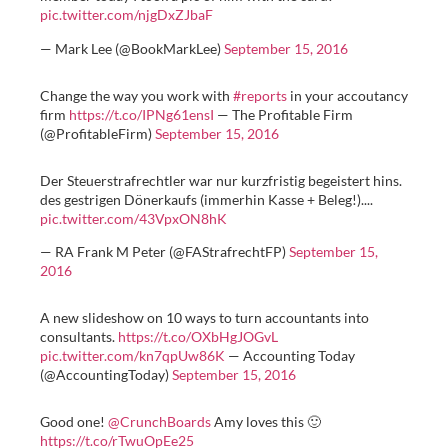
pic.twitter.com/njgDxZJbaF
— Mark Lee (@BookMarkLee)
September 15, 2016
Change the way you work with
#reports
in your accoutancy
firm
https://t.co/IPNg61ensI
— The Profitable Firm
(@ProfitableFirm)
September 15, 2016
Der Steuerstrafrechtler war nur kurzfristig begeistert hins.
des gestrigen Dönerkaufs (immerhin Kasse + Beleg!)....
pic.twitter.com/43VpxON8hK
— RA Frank M Peter (@FAStrafrechtFP)
September 15,
2016
A new slideshow on 10 ways to turn accountants into
consultants.
https://t.co/OXbHgJOGvL
pic.twitter.com/kn7qpUw86K
— Accounting Today
(@AccountingToday)
September 15, 2016
Good one!
@CrunchBoards
Amy loves this 🙂
https://t.co/rTwuOpEe25