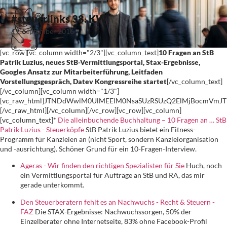
#steuerlinks 38. KW
19. September 2016
[vc_row][vc_column width="2/3"][vc_column_text]
10 Fragen an StB
Patrik Luzius, neues StB-Vermittlungsportal, Stax-Ergebnisse,
Googles Ansatz zur Mitarbeiterführung, Leitfaden
Vorstellungsgespräch, Datev Kongressreihe startet
[/vc_column_text]
[/vc_column][vc_column width="1/3"]
[vc_raw_html]JTNDdWwlM0UlMEElM0NsaSUzRSUzQ2ElMjBocmVm
[/vc_raw_html][/vc_column][/vc_row][vc_row][vc_column]
[vc_column_text]*
Die alleinbuchende Buchhaltung – 10 Fragen an … StB
Patrik Luzius - Steuerköpfe
StB Patrik Luzius bietet ein Fitness-
Programm für Kanzleien an (nicht Sport, sondern Kanzleiorganisation
und -ausrichtung). Schöner Grund für ein 10-Fragen-Interview.
Ageras - Wir finden den richtigen Spezialisten für Sie
Huch, noch
ein Vermittlungsportal für Aufträge an StB und RA, das mir
gerade unterkommt.
Den Steuerberatern fehlt es an Nachwuchs - Recht & Steuern -
FAZ
Die STAX-Ergebnisse: Nachwuchssorgen, 50% der
Einzelberater ohne Internetseite, 83% ohne Facebook-Profil