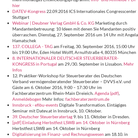
hier
DATEV-Kongress
22.09.2016 ICS Internationales Congresscenter
Stuttgart
Webinar | Deubner Verlag GmbH & Co. KG
Marketing durch
Mandantenbetreuung: 10 Ideen mit denen Sie Mandanten positiv
überraschen. Dienstag, 27. September 2016 um 14 Uhr mit Angela
Hamatschek
137. COLLEGA - TAG
am Freitag, 30. September 2016, 15:00 Uhr
bis 19:00 Uhr, Eden Hotel Wolff, Arnulfstraße 4, 80335 München
8. INTERNATIONALER DEUTSCHER STEUERBERATER-
KONGRESS in Portugal
am 29./30. September in Lissabon.
Mehr
Infos
12. Praktiker-Workshop für Steuerberater des Deutschen
Verband vermögensberatender Steuerberater – DVVS e.V. und
Gäste am 6. Oktober 2016, 9:00 – 17:30 Uhr im
Fachberaterzentrum Rhein-Main Dreieich.
Agenda (pdf)
,
Anmeldebogen
Mehr Infos:
fachberaterzentrum.de
Innsbruck - efibu-events
Digitale Transformation. Eintägiges
Seminar mit Datev.at in Innsbruck, 10. Oktober.
39. Deutscher Steuerberatertag
9. bis 11. Oktober in Dresden.
[pdf] Einladung Herbstfest LSWB am 14. Oktober in Nürnberg
Herbstfest LSWB am 14. Oktober in Nürnberg
Digitalisierung im Finanz- und Rechnungswesen
am 18.10. in