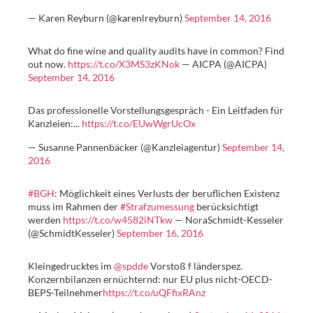
— Karen Reyburn (@karenlreyburn)
September 14, 2016
What do fine wine and quality audits have in common? Find
out now.
https://t.co/X3MS3zKNok
— AICPA (@AICPA)
September 14, 2016
Das professionelle Vorstellungsgespräch - Ein Leitfaden für
Kanzleien:...
https://t.co/EUwWgrUcOx
— Susanne Pannenbäcker (@Kanzleiagentur)
September 14,
2016
#BGH
: Möglichkeit eines Verlusts der beruflichen Existenz
muss im Rahmen der
#Strafzumessung
berücksichtigt
werden
https://t.co/w4582iNTkw
— NoraSchmidt-Kesseler
(@SchmidtKesseler)
September 16, 2016
Kleingedrucktes im
@spdde
Vorstoß f länderspez.
Konzernbilanzen ernüchternd: nur EU plus nicht-OECD-
BEPS-Teilnehmer
https://t.co/uQFfixRAnz