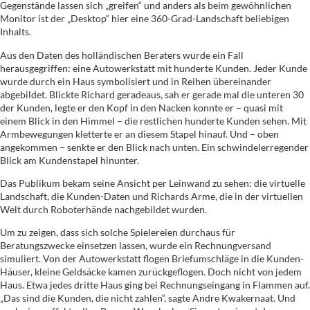
Gegenstände lassen sich „greifen“ und anders als beim gewöhnlichen
Monitor ist der „Desktop“ hier eine 360-Grad-Landschaft beliebigen
Inhalts.
Aus den Daten des holländischen Beraters wurde ein Fall
herausgegriffen: eine Autowerkstatt mit hunderte Kunden. Jeder Kunde
wurde durch ein Haus symbolisiert und in Reihen übereinander
abgebildet. Blickte Richard geradeaus, sah er gerade mal die unteren 30
der Kunden, legte er den Kopf in den Nacken konnte er – quasi mit
einem Blick in den Himmel – die restlichen hunderte Kunden sehen. Mit
Armbewegungen kletterte er an diesem Stapel hinauf. Und – oben
angekommen – senkte er den Blick nach unten. Ein schwindelerregender
Blick am Kundenstapel hinunter.
Das Publikum bekam seine Ansicht per Leinwand zu sehen: die virtuelle
Landschaft, die Kunden-Daten und Richards Arme, die in der virtuellen
Welt durch Roboterhände nachgebildet wurden.
Um zu zeigen, dass sich solche Spielereien durchaus für
Beratungszwecke einsetzen lassen, wurde ein Rechnungversand
simuliert. Von der Autowerkstatt flogen Briefumschläge in die Kunden-
Häuser, kleine Geldsäcke kamen zurückgeflogen. Doch nicht von jedem
Haus. Etwa jedes dritte Haus ging bei Rechnungseingang in Flammen auf.
„Das sind die Kunden, die nicht zahlen“, sagte Andre Kwakernaat. Und