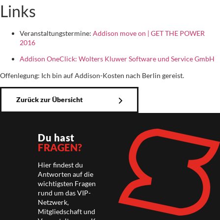
Links
Veranstaltungstermine:
Addison move on | GET THE POWER
2016
Addison OneClick: Wolters Kluwer Software und Service GmbH
Offenlegung: Ich bin auf Addison-Kosten nach Berlin gereist.
Zurück zur Übersicht
Du hast
FRAGEN?
Hier findest du
Antworten auf die
wichtigsten Fragen
rund um das VIP-
Netzwerk,
Mitgliedschaft und