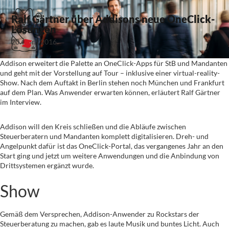
Ralf Gärtner über Addisons neue OneClick-
Lösungen
20. April 2016
Addison erweitert die Palette an OneClick-Apps für StB und Mandanten
und geht mit der Vorstellung auf Tour – inklusive einer virtual-reality-
Show. Nach dem Auftakt in Berlin stehen noch München und Frankfurt
auf dem Plan. Was Anwender erwarten können, erläutert Ralf Gärtner
im Interview.
Addison will den Kreis schließen und die Abläufe zwischen
Steuerberatern und Mandanten komplett digitalisieren. Dreh- und
Angelpunkt dafür ist das OneClick-Portal, das vergangenes Jahr an den
Start ging und jetzt um weitere Anwendungen und die Anbindung von
Drittsystemen ergänzt wurde.
Show
Gemäß dem Versprechen, Addison-Anwender zu Rockstars der
Steuerberatung zu machen, gab es laute Musik und buntes Licht. Auch