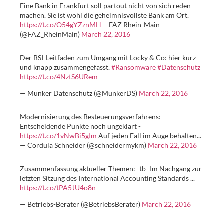
Eine Bank in Frankfurt soll partout nicht von sich reden
machen. Sie ist wohl die geheimnisvollste Bank am Ort.
https://t.co/O54gYZznMH
— FAZ Rhein-Main
(@FAZ_RheinMain)
March 22, 2016
Der BSI-Leitfaden zum Umgang mit Locky & Co: hier kurz
und knapp zusammengefasst.
#Ransomware
#Datenschutz
https://t.co/4NztS6URem
— Munker Datenschutz (@MunkerDS)
March 22, 2016
Modernisierung des Besteuerungsverfahrens:
Entscheidende Punkte noch ungeklärt -
https://t.co/1vNwBi5gIm
Auf jeden Fall im Auge behalten...
— Cordula Schneider (@schneidermykm)
March 22, 2016
Zusammenfassung aktueller Themen: -tb- Im Nachgang zur
letzten Sitzung des International Accounting Standards ...
https://t.co/tPA5JU4o8n
— Betriebs-Berater (@BetriebsBerater)
March 22, 2016