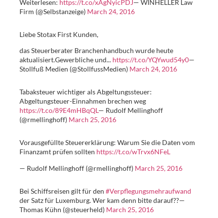
Weiterlesen:
https://t.co/xAgNyicPDJ
— WINHELLER Law
Firm (@Selbstanzeige)
March 24, 2016
Liebe Stotax First Kunden,
das Steuerberater Branchenhandbuch wurde heute
aktualisiert.Gewerbliche und...
https://t.co/YQYwud54y0
—
Stollfuß Medien (@StollfussMedien)
March 24, 2016
Tabaksteuer wichtiger als Abgeltungssteuer:
Abgeltungsteuer-Einnahmen brechen weg
https://t.co/89E4mHBqQL
— Rudolf Mellinghoff
(@rmellinghoff)
March 25, 2016
Vorausgefüllte Steuererklärung: Warum Sie die Daten vom
Finanzamt prüfen sollten
https://t.co/wTrvx6NFeL
— Rudolf Mellinghoff (@rmellinghoff)
March 25, 2016
Bei Schiffsreisen gilt für den
#Verpflegungsmehraufwand
der Satz für Luxemburg. Wer kam denn bitte darauf??—
Thomas Kühn (@steuerheld)
March 25, 2016