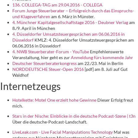
136. COLLEGA-TAG am 29.04.2016 - COLLEGA
Forum Junge Steuerberater – Erfolgreich durch das Einspruchs-
und Klageverfahren
am 6. März in Münster.
4. Münchner Kapitalgesellschaftstage 2016 - Deubner Verlag
am
8./9. April in München
4. Düsseldorfer Umsatzsteuergesprächen am 06.06.2016 in
Düsseldorf
KMLZ: 4. Düsseldorfer Umsatzsteuergesprächen am
06.06.2016 in Düsseldorf
4. NWB Steuerberater-Forum - YouTube
Empfehlenswerte
Veranstaltung, hier geht es zur
Anmeldung fürs kommende Jahr
Deutscher Steuerberaterkongress
am 22./23. Mai in Berlin
NORDDEUTSCHE Steuer-Open 2016
[pdf] am 8. Juli auf Gut
Waldhof
Internetzeugs
Hotelkette: Motel One erzielt hohe Gewinne
Dieser Erfolg freut
mich.
Stars in der Nische: Einblicke in die deutsche Podcast-Szene | t3n
Über die deutsche-Podcast-Landschaft.
LiveLeak.com - Live Facial Manipulations Technology
Mal was
anderes aus Nürnberg: Marionettenspielen mit Gesichtern in