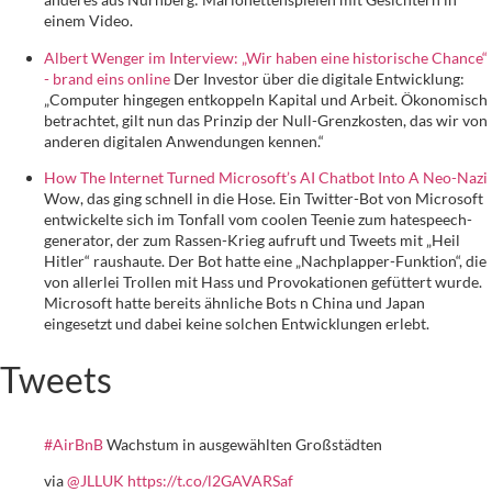
einem Video.
Albert Wenger im Interview: „Wir haben eine historische Chance“
- brand eins online
Der Investor über die digitale Entwicklung:
„Computer hingegen entkoppeln Kapital und Arbeit. Ökonomisch
betrachtet, gilt nun das Prinzip der Null-Grenzkosten, das wir von
anderen digitalen Anwendungen kennen.“
How The Internet Turned Microsoft’s AI Chatbot Into A Neo-Nazi
Wow, das ging schnell in die Hose. Ein Twitter-Bot von Microsoft
entwickelte sich im Tonfall vom coolen Teenie zum hatespeech-
generator, der zum Rassen-Krieg aufruft und Tweets mit „Heil
Hitler“ raushaute. Der Bot hatte eine „Nachplapper-Funktion“, die
von allerlei Trollen mit Hass und Provokationen gefüttert wurde.
Microsoft hatte bereits ähnliche Bots n China und Japan
eingesetzt und dabei keine solchen Entwicklungen erlebt.
Tweets
#AirBnB
Wachstum in ausgewählten Großstädten
via
@JLLUK
https://t.co/l2GAVARSaf