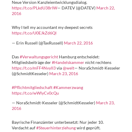
Neue Version Kanzleientwicklungsdialog.
https://t.co/PLkdU38rlW
— DATEV (@DATEV)
March 22,
2016
Why I tell my accountant my deepest secrets
https://t.co/U0EJkZd6Ql
— Erin Russell (@TaxRussell)
March 22, 2016
Das
#Verwaltungsgericht
Hamburg entscheidet:
Mitgliedsbeiträge der
#Handelskammer
nicht rechtens
https://t.co/mFF4NvylI3
via
@welt
— NoraSchmidt-Kesseler
(@SchmidtKesseler)
March 23, 2016
#Pflichtmitgliedschaft
#Kammerzwang
https://t.co/wWlyCv0cQu
— NoraSchmidt-Kesseler (@SchmidtKesseler)
March 23,
2016
Bayrische Finanzämter unterbesetzt: Nur jeder 10.
Verdacht auf
#Steuerhinterziehung
wird geprüft.