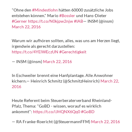
"Ohne den
#Mindestlohn
hätten 60000 zusätzliche Jobs
entstehen können." Mario
#Bossler
und Hans-Dieter
#Gerner
https://t.co/N0kjpw2njw
#IAB
— INSM (@insm)
March 22, 2016
Warum wir aufhören sollten, alles, was uns am Herzen liegt,
irgendwie als gerecht darzustellen:
https://t.co/4YElWEczUN
#Gerechtigkeit
— INSM (@insm)
March 22, 2016
In Eschweiler brennt eine Hanfplantage. Alle Anwohner
kichern.— Heinrich Schmitz (@SchmitzHeinrich)
March 22,
2016
Heute Referent beim Steuerberaterverband Rheinland-
Pfalz, Thema: "GoBD - wissen, worauf es wirklich
ankommt":
https://t.co/iJHQNX6Qq0
#GoBD
— RA Franke-Roericht (@SteuermannFFM)
March 22, 2016