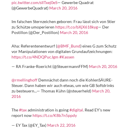
pic.twitter.com/sIlTxej0eS
— Gewerbe Quadrat
(@GewerbeQuadrat)
March 20, 2016
Im falschen Sternzeichen geboren: Frau lässt sich von Stier
zu Schütze umoperieren
https://t.co/bXjX618kyg
— Der
Postillon (@Der_Postillon)
March 20, 2016
Aha: Referentenentwurf (
@BMF_Bund
) eines G zum Schutz
vor Manipulationen von digitalen Grundaufzeichnungen:
https://t.co/4NDQPucJgm
#Kassen
— RA Franke-Roericht (@SteuermannFFM)
March 20, 2016
@rmellinghoff
Demnächst dann noch die KohlenSÄURE-
Steuer. Dann haben wir auch etwas, um wie GB Softdrinks
zu besteuern...— Thomas Kühn (@steuerheld)
March 20,
2016
The
#tax
administration is going
#digital
. Read EY's new
report now
https://t.co/K8b7n5ppdy
— EY Tax (@EY_Tax)
March 22, 2016