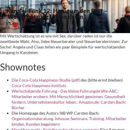
Kanzlei-Funk 12: Honig um den Bart –
Wertschätzung in Kanzleien
11. März 2016
Mit Wertschätzung ist es wie mit Sex, darüber reden ist nur die
zweitbeste Wahl. Also, liebe Steuerberater und Steuerberaterinnen: Zur
Sache! Angela und Claas teilen ein paar Beispiele für wertschätzenden
Umgang in Kanzleien.
Shownotes
‎Die Coca-Cola Happiness-Studie (pdf)
des (bitte ernst bleiben)
Coca-Cola Happiness Instituts
Wertschätzende Führung - Das kleine Führungskräfte-ABC:
Mitarbeiter erobern. Mit Menschlichkeit gewinnen. Gesundheit
fördern. Unternehmenskultur leben.: Amazon.de: Carsten Bach:
Bücher
Die Homepage des Autors StB WP Carsten Bach:
Organisationsberatung. Inhouse-Seminare. Training. Mitarbeiter
binden. Kunden begeistern
MoodApp.mobi - Feel the pulse of your company
Eine App zum