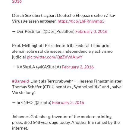
2016
Durch Sex übertragbar: Deutsche Ehepaare sehen Zika-
Virus gelassen entgegen
https://t.co/LhFRnlwmq5
— Der Postillon (@Der_Postillon)
February 3, 2016
Prof. Mellinghoff Presidente Trib. Federal Tributario
alemán sobre rol de jueces, independencia y activismo
judicial
pic.twitter.com/QgZnVdAjwY
— KASiusLA (@KASiusLA)
February 3, 2016
#Bargeld
-Limit als Terrorabwehr – Hessens Finanzminister
Thomas Schäfer (CDU) nennt es „Symbolpolitik“ und „naive
Vorstellung“.
— hr-iNFO (@hrinfo)
February 3, 2016
Johannes Gutenberg, inventor of the modern printing
press, died 548 years ago today. Another life ruined by the
internet.