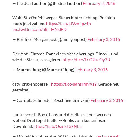
— the dead author (@thedeadauthor)
February 3, 2016
Wohl Strafbefehl wegen Steuerhinterziehung: Bushido
muss jetzt zahlen.
https://t.co/LtVzn2pz4h
pic.twitter.com/h8lTHNsIED
— Berliner Morgenpost (@morgenpost)
February 3, 2016
Der Anti-Fintech-Rant eines Versicherungs-Dinos – und
wie die Startups reagieren
https://t.co/D7GIucOy2B
— Marcus Jung (@MarcusCJung)
February 3, 2016
dstv-praxenboerse -
https://t.co/sdnsrm9VsY
Gerade neu
gestaltet...
— Cordula Schneider (@schneidermykm)
February 3, 2016
Für unsere E-Book-Fans und die, die es noch werden
wollen!Drei topaktuelle E-Books zum kostenlosen
Download:
https://t.co/Osmxk3FNL5
— DATEV Fachliteratur (@DATEV_Literatur)
February 4,