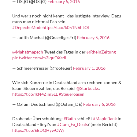
— DStjG (@DStjG)
February 5, 2016
Und wer's noch nicht kennt - das lustigste Interview. Dazu
muss man nichtmal Fan sein.
#DepecheMode
https://t.co/k051N6hLOT
— Judith Machat (@GnaedigesFrl)
February 5, 2016
@Mahatmapech
Tweet des Tages in der
@RheinZeitung
pic.twitter.com/m2lquOXedi
— Schmeerefresser (@foofeuer)
February 1, 2016
Wie sich Konzerne in Deutschland arm rechnen können &
kaum Steuern zahlen, das Beispiel
@Starbucks
:
https://t.co/lkN4ZjmSLL
#Steueroasen
— Oxfam Deutschland (@Oxfam_DE)
February 6, 2016
Drohende Überschuldung:
#Bafin
schließt
#MapleBank
in
Deutschland - liegt's an
#Cum_Ex_Deals
? (mein Bericht)
https://t.co/EEDQHywOWj