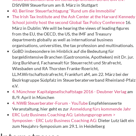
DStVBW Steuerforum am 8. März in Stuttgart
40. Berliner Steuerfachtagung "Rund um die Immobilie"
The Irish Tax Institute and the Ash Center at the Harvard Kennedy
School jointly host the second Global Tax Policy Conference
16.
März in Dublin: We will be hearing the views of leading figures
from the EU, the OECD, the US, the IMF and Treasury
departments globally as well as international business
organisations, universities, the tax profession and multinationals.
GoBD insbesondere im Hinblick auf die Bedeutung für
bargeldintensive Branchen (Gastronomie, Apotheken) mit Dr. jur.
Jörg Burkhard, Fachanwalt für Steuerrecht und Strafrecht,
Wiesbaden und RA Thorsten Franke-Roericht,
LL.M.Wirtschaftsstrafrecht, Frankfurt aM, am 22. März bei der
Bezirksgruppe Südpfalz im Steuerberaterverband Rheinland-Pfalz
e.V.
4. Münchner Kapitalgesellschaftstage 2016 - Deubner Verlag
am
8./9. April in München
4. NWB Steuerberater-Forum - YouTube
Empfehlenswerte
Veranstaltung, hier geht es zur
Anmeldung fürs kommende Jahr
ERC Lutz Business Coaching AG: Leistungsprogramm >
Symposien - ERC Lutz Business Coaching AG:
Dieter Lutz lädt ein
zum Neujahrs-Symposium am 29.1. in Heidelberg