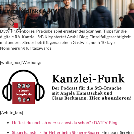
#steuerlinks 6. KW
08. Februar 2016
DStV Praxenbörse, Praxisbeispiel ersetzendes Scannen, Tipps für die
digitale RA-Kanzlei, StB Kley startet Azubi-Blog, Einzelfallgerechtigkeit
mal anders: Steuer betrifft genau einen Gastwirt, noch 10 Tage
Nominierung für taxawards
[white_box] Werbung:
[/white_box]
Heftest du noch ab oder scannst du schon? : DATEV-Blog
Steuerhamster - Ihr Helfer beim Steuern-Sparen
Ein neuer Service