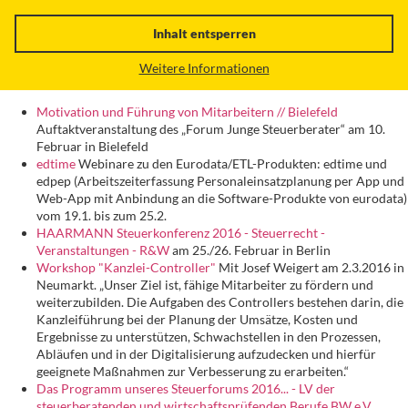
Inhalt entsperren
Weitere Informationen
Motivation und Führung von Mitarbeitern // Bielefeld
Auftaktveranstaltung des „Forum Junge Steuerberater“ am 10.
Februar in Bielefeld
edtime
Webinare zu den Eurodata/ETL-Produkten: edtime und
edpep (Arbeitszeiterfassung Personaleinsatzplanung per App und
Web-App mit Anbindung an die Software-Produkte von eurodata)
vom 19.1. bis zum 25.2.
HAARMANN Steuerkonferenz 2016 - Steuerrecht -
Veranstaltungen - R&W
am 25./26. Februar in Berlin
Workshop "Kanzlei-Controller"
Mit Josef Weigert am 2.3.2016 in
Neumarkt. „Unser Ziel ist, fähige Mitarbeiter zu fördern und
weiterzubilden. Die Aufgaben des Controllers bestehen darin, die
Kanzleiführung bei der Planung der Umsätze, Kosten und
Ergebnisse zu unterstützen, Schwachstellen in den Prozessen,
Abläufen und in der Digitalisierung aufzudecken und hierfür
geeignete Maßnahmen zur Verbesserung zu erarbeiten.“
Das Programm unseres Steuerforums 2016... - LV der
steuerberatenden und wirtschaftsprüfenden Berufe BW e.V.