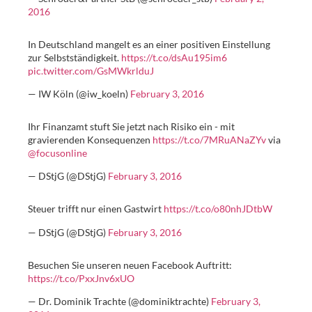
2016
In Deutschland mangelt es an einer positiven Einstellung
zur Selbstständigkeit.
https://t.co/dsAu195im6
pic.twitter.com/GsMWkrlduJ
— IW Köln (@iw_koeln)
February 3, 2016
Ihr Finanzamt stuft Sie jetzt nach Risiko ein - mit
gravierenden Konsequenzen
https://t.co/7MRuANaZYv
via
@focusonline
— DStjG (@DStjG)
February 3, 2016
Steuer trifft nur einen Gastwirt
https://t.co/o80nhJDtbW
— DStjG (@DStjG)
February 3, 2016
Besuchen Sie unseren neuen Facebook Auftritt:
https://t.co/PxxJnv6xUO
— Dr. Dominik Trachte (@dominiktrachte)
February 3,