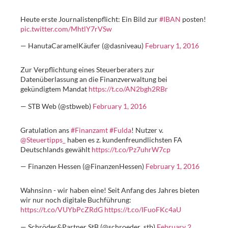
Heute erste Journalistenpflicht: Ein Bild zur
#IBAN
posten!
pic.twitter.com/MhtlY7rVSw
— HanutaCaramelKäufer (@dasniveau)
February 1, 2016
Zur Verpflichtung eines Steuerberaters zur
Datenüberlassung an die Finanzverwaltung bei
gekündigtem Mandat
https://t.co/AN2bgh2RBr
— STB Web (@stbweb)
February 1, 2016
Gratulation ans
#Finanzamt
#Fulda
! Nutzer v.
@Steuertipps_
haben es z. kundenfreundlichsten FA
Deutschlands gewählt
https://t.co/Pz7uhrW7cp
— Finanzen Hessen (@FinanzenHessen)
February 1, 2016
Wahnsinn - wir haben eine! Seit Anfang des Jahres bieten
wir nur noch digitale Buchführung:
https://t.co/VUYbPcZRdG
https://t.co/IFuoFKc4aU
— Schröder&Partner StB (@schroeder_stb)
February 2,