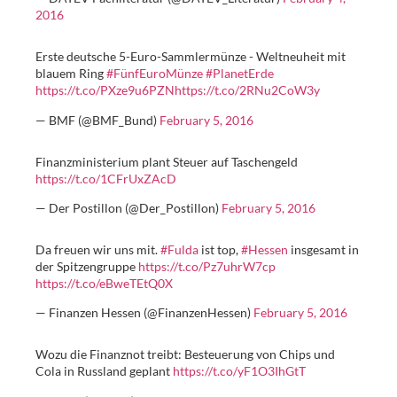
2016
Erste deutsche 5-Euro-Sammlermünze - Weltneuheit mit
blauem Ring
#FünfEuroMünze
#PlanetErde
https://t.co/PXze9u6PZN
https://t.co/2RNu2CoW3y
— BMF (@BMF_Bund)
February 5, 2016
Finanzministerium plant Steuer auf Taschengeld
https://t.co/1CFrUxZAcD
— Der Postillon (@Der_Postillon)
February 5, 2016
Da freuen wir uns mit.
#Fulda
ist top,
#Hessen
insgesamt in
der Spitzengruppe
https://t.co/Pz7uhrW7cp
https://t.co/eBweTEtQ0X
— Finanzen Hessen (@FinanzenHessen)
February 5, 2016
Wozu die Finanznot treibt: Besteuerung von Chips und
Cola in Russland geplant
https://t.co/yF1O3IhGtT