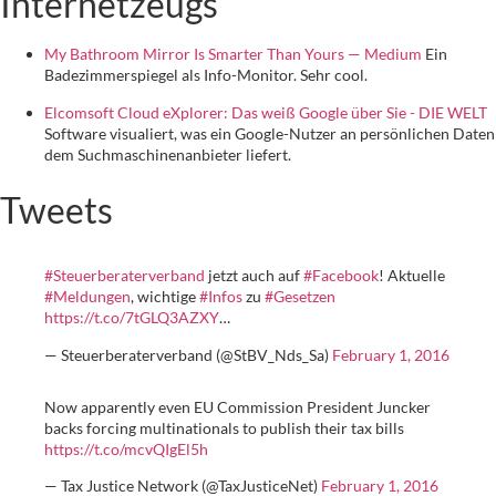
Internetzeugs
My Bathroom Mirror Is Smarter Than Yours — Medium
Ein
Badezimmerspiegel als Info-Monitor. Sehr cool.
Elcomsoft Cloud eXplorer: Das weiß Google über Sie - DIE WELT
Software visualiert, was ein Google-Nutzer an persönlichen Daten
dem Suchmaschinenanbieter liefert.
Tweets
#Steuerberaterverband
jetzt auch auf
#Facebook
! Aktuelle
#Meldungen
, wichtige
#Infos
zu
#Gesetzen
https://t.co/7tGLQ3AZXY
…
— Steuerberaterverband (@StBV_Nds_Sa)
February 1, 2016
Now apparently even EU Commission President Juncker
backs forcing multinationals to publish their tax bills
https://t.co/mcvQIgEl5h
— Tax Justice Network (@TaxJusticeNet)
February 1, 2016