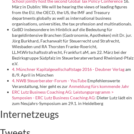
School jointly host the second Global Tax Policy Conference
16.
März in Dublin: We will be hearing the views of leading figures
from the EU, the OECD, the US, the IMF and Treasury
departments globally as well as international business
organisations, universities, the tax profession and multinationals.
GoBD insbesondere im Hinblick auf die Bedeutung für
bargeldintensive Branchen (Gastronomie, Apotheken) mit Dr. jur.
Jörg Burkhard, Fachanwalt für Steuerrecht und Strafrecht,
Wiesbaden und RA Thorsten Franke-Roericht,
LL.M.Wirtschaftsstrafrecht, Frankfurt aM, am 22. März bei der
Bezirksgruppe Südpfalz im Steuerberaterverband Rheinland-Pfalz
e.V.
4. Münchner Kapitalgesellschaftstage 2016 - Deubner Verlag
am
8./9. April in München
4. NWB Steuerberater-Forum - YouTube
Empfehlenswerte
Veranstaltung, hier geht es zur
Anmeldung fürs kommende Jahr
ERC Lutz Business Coaching AG: Leistungsprogramm >
Symposien - ERC Lutz Business Coaching AG:
Dieter Lutz lädt ein
zum Neujahrs-Symposium am 29.1. in Heidelberg
Internetzeugs
Tweets