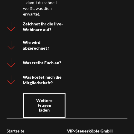
– damit du schnell
weißt, was dich
erwartet.
Zeichnet ihr die live-
Webinare auf?
Wie wird
abgerechnet?
Was treibt Euch an?
Was kostet mich die
Mitgliedschaft?
Weitere
Fragen
laden
Startseite
VIP-Steuerköpfe GmbH