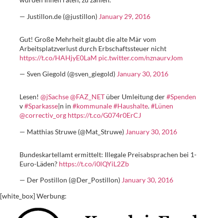
— Justillon.de (@justillon)
January 29, 2016
Gut! Große Mehrheit glaubt die alte Mär vom
Arbeitsplatzverlust durch Erbschaftssteuer nicht
https://t.co/HAHjyE0LaM
pic.twitter.com/nznaurvJom
— Sven Giegold (@sven_giegold)
January 30, 2016
Lesen!
@jSachse
@FAZ_NET
über Umleitung der
#Spenden
v
#Sparkasse
|n in
#kommunale
#Haushalte
.
#Lünen
@correctiv_org
https://t.co/G074r0ErCJ
— Matthias Struwe (@Mat_Struwe)
January 30, 2016
Bundeskartellamt ermittelt: Illegale Preisabsprachen bei 1-
Euro-Läden?
https://t.co/i0lQYiL2Zb
— Der Postillon (@Der_Postillon)
January 30, 2016
[white_box] Werbung: