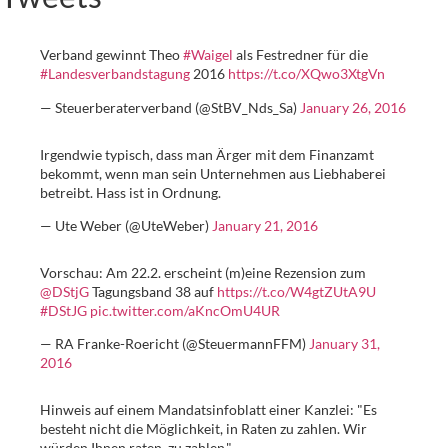
Verband gewinnt Theo
#Waigel
als Festredner für die
#Landesverbandstagung
2016
https://t.co/XQwo3XtgVn
— Steuerberaterverband (@StBV_Nds_Sa)
January 26, 2016
Irgendwie typisch, dass man Ärger mit dem Finanzamt
bekommt, wenn man sein Unternehmen aus Liebhaberei
betreibt. Hass ist in Ordnung.
— Ute Weber (@UteWeber)
January 21, 2016
Vorschau: Am 22.2. erscheint (m)eine Rezension zum
@DStjG
Tagungsband 38 auf
https://t.co/W4gtZUtA9U
#DStJG
pic.twitter.com/aKncOmU4UR
— RA Franke-Roericht (@SteuermannFFM)
January 31,
2016
Hinweis auf einem Mandatsinfoblatt einer Kanzlei: "Es
besteht nicht die Möglichkeit, in Raten zu zahlen. Wir
würden Ihnen raten, zu zahlen."