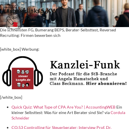
#steuerlinks 5. KW
01. Februar 2016
Die schnellsten FG, Bumerang BEPS, Berater-Selbsttest, Reversed
Recruiting: Firmen bewerben sich
[white_box] Werbung:
[/white_box]
Quick Quiz: What Type of CPA Are You? | AccountingWEB
Ein
kleiner Selbsttest: Was für eine Art Berater sind Sie? via
Cordula
Schneider
CO.53 Controlling für Steuerberater: Interview Prof. Dr.