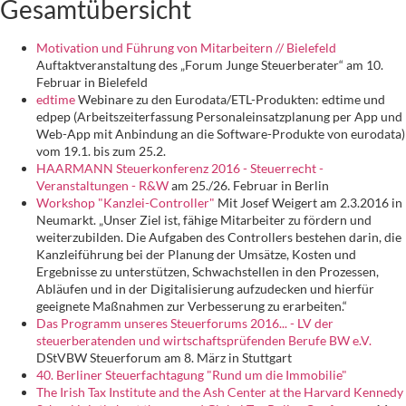
Gesamtübersicht
Motivation und Führung von Mitarbeitern // Bielefeld
Auftaktveranstaltung des „Forum Junge Steuerberater“ am 10.
Februar in Bielefeld
edtime
Webinare zu den Eurodata/ETL-Produkten: edtime und
edpep (Arbeitszeiterfassung Personaleinsatzplanung per App und
Web-App mit Anbindung an die Software-Produkte von eurodata)
vom 19.1. bis zum 25.2.
HAARMANN Steuerkonferenz 2016 - Steuerrecht -
Veranstaltungen - R&W
am 25./26. Februar in Berlin
Workshop "Kanzlei-Controller"
Mit Josef Weigert am 2.3.2016 in
Neumarkt. „Unser Ziel ist, fähige Mitarbeiter zu fördern und
weiterzubilden. Die Aufgaben des Controllers bestehen darin, die
Kanzleiführung bei der Planung der Umsätze, Kosten und
Ergebnisse zu unterstützen, Schwachstellen in den Prozessen,
Abläufen und in der Digitalisierung aufzudecken und hierfür
geeignete Maßnahmen zur Verbesserung zu erarbeiten.“
Das Programm unseres Steuerforums 2016... - LV der
steuerberatenden und wirtschaftsprüfenden Berufe BW e.V.
DStVBW Steuerforum am 8. März in Stuttgart
40. Berliner Steuerfachtagung "Rund um die Immobilie"
The Irish Tax Institute and the Ash Center at the Harvard Kennedy