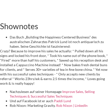
Shownotes
Das Buch „Building the Happiness Centered Business“ des
australischen Zahnarztes Patrick Lund ist noch antiquarisch zu
haben. Seine Geschichte ist faszinierend:
Crazy? Because to improve his sales he actually: * Pulled down all his
signs and locked his front door, * Took his name out of the phone book, *
"Fired" more than half his customers, * Sawed up his reception desk and
installed a Cappuccino Machine instead! * Now bakes fresh dental buns
for clients, and * Serves 30+ varieties of tea in fine bone china. * Yet now
with his successful sales techniques - * Only accepts new clients by
referral * Works 23hrs/wk & earns 2.5 times the income, * Loves going
work & is really happy!
Nachzulesen auf seiner Homepage
Improve Sales, Selling
Techniques & Successful Sales Techniques
Und auf Facebook ist er auch
Paddi Lund
Rob Nixon: Marketing Gravity.
Rob Nixon | LinkedIn