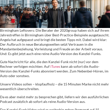
Kanzlei-Funk 5: Die drei F – Fertrauen,
Forleistung, Freude
05. November 2015
Birmingham Leftovers: Die Berater der 2020group haben sich auf ihrem
Jahrestreffen in Birmingham über Best-Practice-Beispiele ausgetauscht.
Angela hat aufgepasst und bringt die besten Tipps mit. Dabei wird klar:
Der Aufbruch in neue Beratungswelten setzt Vertrauen in die
Mandantenbeziehung, Vorleistung und Freude an der Arbeit voraus.
Und: Es gibt jetzt auch eine reine Audio-Version des Kanzlei-Funks.
Gute Nachricht für alle, die den Kanzlei-Funk nicht (nur) vor dem
Rechner verfolgen möchten: Auf
iTunes
kann ab sofort die Audio-
Version des Kanzlei-Funks abonniert werden. Zum Nebenbei-Hören, im
Auto oder sonstwo.
Unsere Videos sollen – klopfaufholz – die 15 Minuten Marke nicht mehr
wesentlich überschreiten.
Da es aber meist mehr zu besprechen gibt, liefern wir den ausführlichen
Podcast zusätzlich ab sofort als reine Audio-Version aus.
Das Kanzlei-Funk-Video wird es weiterhin geben (begrenzt auf 15