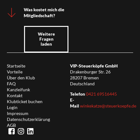
Was kostet mich die
Mitgliedschaft?
Weitere
Fragen
laden
Startseite
VIP-Steuerköpfe GmbH
Vorteile
Drakenburger Str. 26
Über den Klub
28207 Bremen
FAQ
Deutschland
Kanzleifunk
Telefon
0421 69516445
Kontakt
E-
Klubticket buchen
Mail
winkekatze@steuerkoepfe.de
Login
Impressum
Datenschutzerklärung
AGB