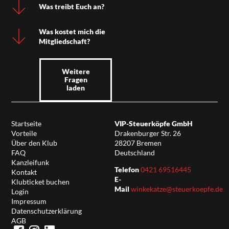
Was treibt Euch an?
Was kostet mich die
Mitgliedschaft?
Weitere
Fragen
laden
Startseite
VIP-Steuerköpfe GmbH
Vorteile
Drakenburger Str. 26
Über den Klub
28207 Bremen
FAQ
Deutschland
Kanzleifunk
Telefon
0421 69516445
Kontakt
E-
Klubticket buchen
Mail
winkekatze@steuerkoepfe.de
Login
Impressum
Datenschutzerklärung
AGB