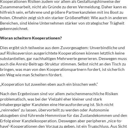
Kooperationen Risiken zudem vor allem als Gestaltungshinweise der
Zusammenarbeit, nicht als Gründe zu deren Vermeidung. Daher kann es
hilfreich sein, erfahrene und größere Partnerkanzleien mit ins Boot zu
holen. Ohnehin zeigt sich ein starker Größeneffekt: Wie auch in anderen
Bereichen, sind kleine Unternehmen stärker von strategischer Trägheit
gekennzeichnet.
Woran scheitern Kooperationen?
Dies ergibt sich teilweise aus dem Zuvorgesagtem: Unverbindliche und
auf Risikoaversion ausgerichtete Kooperationen können letztlich keine
substantiellen, gar nachhaltigen Mehrwerte generieren. Deswegen muss
auch die Anreiz-Beitrags-Struktur stimmen. Selbst nicht an den Tisch zu
bringen, was man von den Kooperationspartnern fordert, ist sicherlich
ein Weg wie man Scheitern fördert.
„Kooperation tut zuweilen eben auch ein bisschen weh.“
Nach den Ergebnissen sind vor allem zwischenmenschliche Risiken
problematisch, was bei der Vielzahl eher kleiner und stark
inhabergeprägter Kanzleien eine Herausforderung ist. Sich nicht
„reinreden“ zu lassen, übervorteilt zu werden oder Autonomie
abzugeben sind führende Hemmnisse für das Zustandekommen und den
Erfolg einer Kanzleikooperation. Deswegen aber peripheren „nice-to-
have“-Kooperationen den Vorzug zu geben, ist ein Trugschluss. Aus Sicht