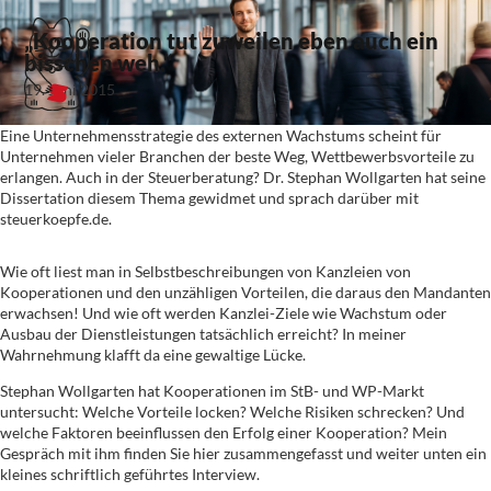
„Kooperation tut zuweilen eben auch ein
bisschen weh.“
19. Juni 2015
Eine Unternehmensstrategie des externen Wachstums scheint für
Unternehmen vieler Branchen der beste Weg, Wettbewerbsvorteile zu
erlangen. Auch in der Steuerberatung? Dr. Stephan Wollgarten hat seine
Dissertation diesem Thema gewidmet und sprach darüber mit
steuerkoepfe.de.
Wie oft liest man in Selbstbeschreibungen von Kanzleien von
Kooperationen und den unzähligen Vorteilen, die daraus den Mandanten
erwachsen! Und wie oft werden Kanzlei-Ziele wie Wachstum oder
Ausbau der Dienstleistungen tatsächlich erreicht? In meiner
Wahrnehmung klafft da eine gewaltige Lücke.
Stephan Wollgarten hat Kooperationen im StB- und WP-Markt
untersucht: Welche Vorteile locken? Welche Risiken schrecken? Und
welche Faktoren beeinflussen den Erfolg einer Kooperation? Mein
Gespräch mit ihm finden Sie hier zusammengefasst und weiter unten ein
kleines schriftlich geführtes Interview.