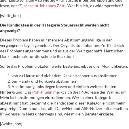
aller Leute sein, die – so wie Sie – juristische Blogs betreiben und/oder
lesen, oder?“,
schreibt Johannes Zöttl
. Wer bin ich, zu widersprechen?
[white_box]
Die Kandidaten in der Kategorie Steuerrecht werden nicht
angezeigt?
Dieses Problem haben mir mehrere Abstimmungswillige in den
vergangenen Tagen gemeldet. Der Organisator Johannes Zöttl hat sich
des Problems angenommen und es aus der Welt geschafft. Herzlichen
Dank nochmals für die schnelle Reaktion!
Sollte das Problem trotzdem weiterbestehen, gibt es drei Möglichkeiten:
von zu Hause und nicht dem Kanzleirechner aus abstimmen
per Handy und Funknetz abstimmen
Abstimmung links liegen lassen und einfach weiterarbeiten
Hintergrund: Das
Poll-Plugin
merkt sich die IP-Adresse der Wähler, um
Mehrfachabstimmungen einzudämmen. Wer in einer Kategorie
abgestimmt hat, bekommt die Kandidaten dieser Kategorie nicht mehr
angezeigt. Dumm nur, dass alle DatevNet und ASP-Nutzer mit derselben
IP-Adresse im Netz unterwegs sind, wie mir ein Berater erklärte.
[/white_box]