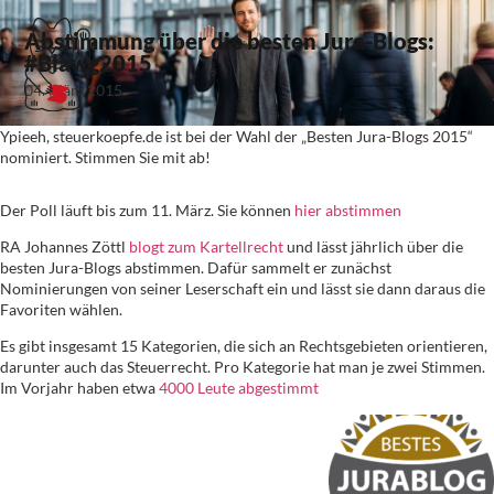
Abstimmung über die besten Jura-Blogs:
#Blawg2015
04. März 2015
Ypieeh, steuerkoepfe.de ist bei der Wahl der „Besten Jura-Blogs 2015“
nominiert. Stimmen Sie mit ab!
Der Poll läuft bis zum 11. März. Sie können
hier abstimmen
RA Johannes Zöttl
blogt zum Kartellrecht
und lässt jährlich über die
besten Jura-Blogs abstimmen. Dafür sammelt er zunächst
Nominierungen von seiner Leserschaft ein und lässt sie dann daraus die
Favoriten wählen.
Es gibt insgesamt 15 Kategorien, die sich an Rechtsgebieten orientieren,
darunter auch das Steuerrecht. Pro Kategorie hat man je zwei Stimmen.
Im Vorjahr haben etwa
4000 Leute abgestimmt