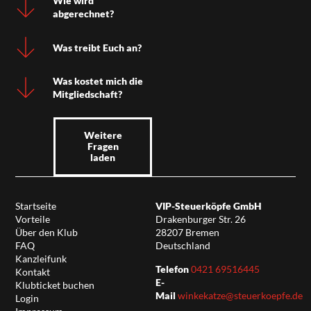
Wie wird
abgerechnet?
Was treibt Euch an?
Was kostet mich die
Mitgliedschaft?
Weitere
Fragen
laden
Startseite
VIP-Steuerköpfe GmbH
Vorteile
Drakenburger Str. 26
Über den Klub
28207 Bremen
FAQ
Deutschland
Kanzleifunk
Telefon
0421 69516445
Kontakt
E-
Klubticket buchen
Mail
winkekatze@steuerkoepfe.de
Login