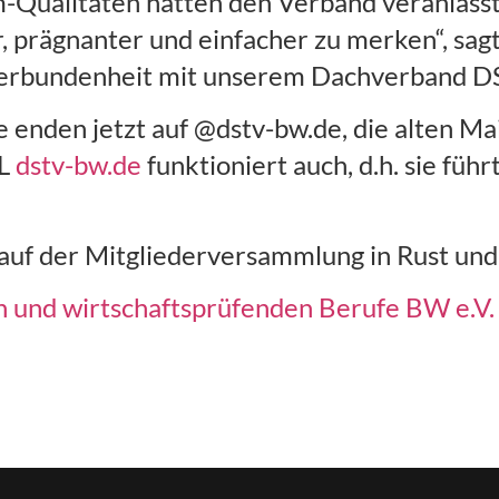
Qualitäten hatten den Verband veranlasst
, prägnanter und einfacher zu merken“, sag
 Verbundenheit mit unserem Dachverband D
e enden jetzt auf @dstv-bw.de, die alten M
RL
dstv-bw.de
funktioniert auch, d.h. sie führ
uf der Mitgliederversammlung in Rust und 
n und wirtschaftsprüfenden Berufe BW e.V.