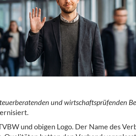
tritt, gewohnter
steuerberatenden und wirtschaftsprüfenden 
rnisiert.
STVBW und obigen Logo. Der Name des Verba