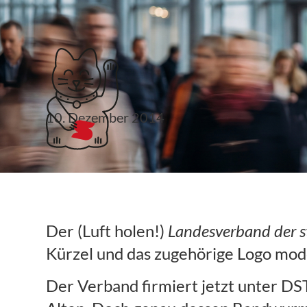
Klubticket buchen
10. Dezember 2014
DSTV-BW: Neuer Auf
Verband
Der (Luft holen!)
Landesverband der 
Kürzel und das zugehörige Logo mode
Der Verband firmiert jetzt unter D