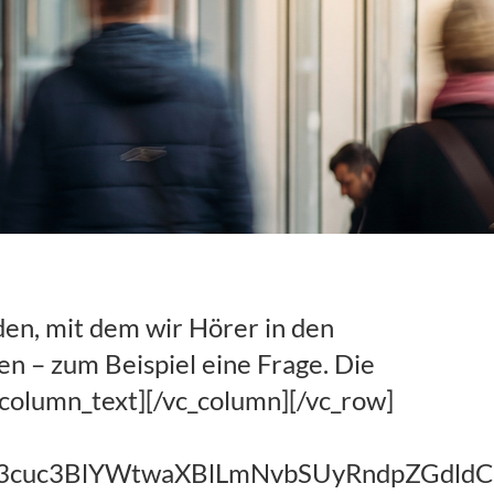
den, mit dem wir Hörer in den
n – zum Beispiel eine Frage. Die
column_text][/vc_column][/vc_row]
d3cuc3BlYWtwaXBlLmNvbSUyRndpZGdld