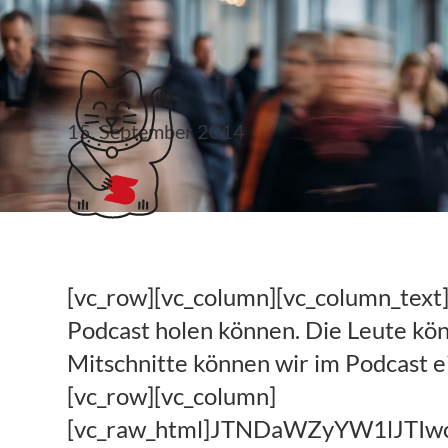
Klubticket buchen
15. September 2014
Kanzleifunk Anrufb
[vc_row][vc_column][vc_column_text]H
Podcast holen können. Die Leute kön
Mitschnitte können wir im Podcast 
[vc_row][vc_column]
[vc_raw_html]JTNDaWZyYW1lJTI