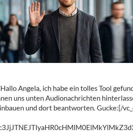
eantworter
allo Angela, ich habe ein tolles Tool gefun
nen uns unten Audionachrichten hinterlasse
einbauen und dort beantworten. Gucke:[/vc_
wc3JjJTNEJTIyaHR0cHMlM0ElMkYlMkZ3