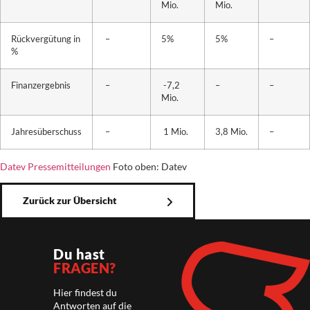
Mio.
Mio.
Rückvergütung in
–
5%
5%
–
%
Finanzergebnis
–
-7,2
–
–
Mio.
Jahresüberschuss
–
1 Mio.
3,8 Mio.
–
Datev Pressemitteilungen
Foto oben: Datev
Zurück zur Übersicht
Du hast
FRAGEN?
Hier findest du
Antworten auf die