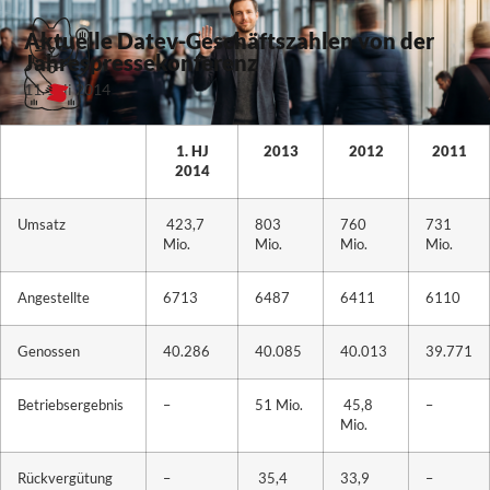
Aktuelle Datev-Geschäftszahlen von der
Jahrespressekonferenz
11. Juli 2014
1. HJ
2013
2012
2011
2014
Umsatz
423,7
803
760
731
Mio.
Mio.
Mio.
Mio.
Angestellte
6713
6487
6411
6110
Genossen
40.286
40.085
40.013
39.771
Betriebsergebnis
–
51 Mio.
45,8
–
Mio.
Rückvergütung
–
35,4
33,9
–