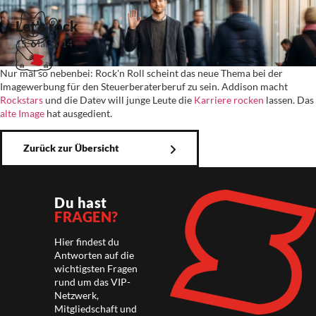
Let’s rock
15. Mai 2014
Nur mal so nebenbei: Rock'n Roll scheint das neue Thema bei der
Imagewerbung für den Steuerberaterberuf zu sein. Addison macht
Rockstars
und die Datev will junge Leute die
Karriere rocken
lassen. Das
alte Image
hat ausgedient.
Zurück zur Übersicht
Du hast
FRAGEN?
Hier findest du
Antworten auf die
wichtigsten Fragen
rund um das VIP-
Netzwerk,
Mitgliedschaft und