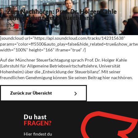
Zum Nachhören: Prof. Dr. Holger Kahle
„Entwicklung der Steuerbilanz“
01. April 2014
[soundcloud url="https://api.soundcloud.com/tracks/142315638"
params="color=ff5500&auto_play=false&hide_related=true&show_artw
width="100%" height="166" iframe="true" /]
Auf der Münchner Steuerfachtagung sprach Prof. Dr. Holger Kahle
(Lehrstuhl für Allgemeine Betriebswirtschaftslehre, Universität
Hohenheim) über die „Entwicklung der Steuerbilanz“. Mit seiner
freundlichen Genehmigung können Sie seinen Beitrag hier nachhören.
Zurück zur Übersicht
Du hast
FRAGEN?
Hier findest du