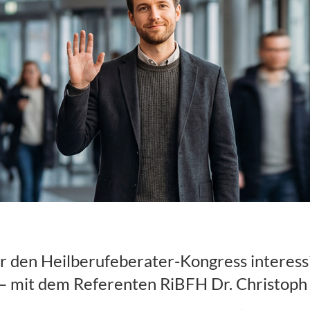
ongress des IBG
r den Heilberufeberater-Kongress interessie
 – mit dem Referenten RiBFH Dr. Christop