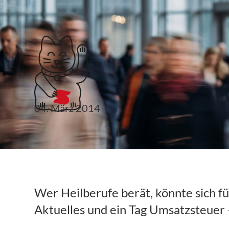
Klubticket buchen
Veranstaltungstipp:
04. März 2014
Heilberufeberater-K
Ende Juni
Wer Heilberufe berät, könnte sich fü
Aktuelles und ein Tag Umsatzsteuer