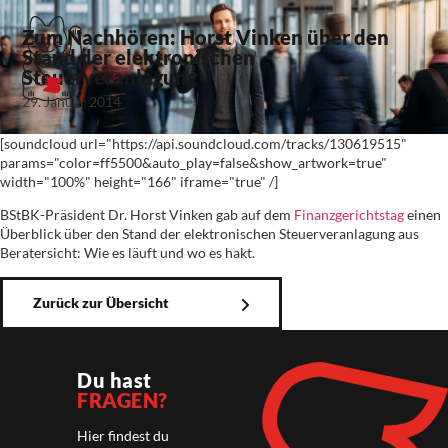
Zum Nachhören: Horst Vinken über den
Stand der elektronischen
Steuerveranlagung
29. Januar 2014
[soundcloud url="https://api.soundcloud.com/tracks/130619515"
params="color=ff5500&auto_play=false&show_artwork=true"
width="100%" height="166" iframe="true" /]
BStBK-Präsident Dr. Horst Vinken gab auf dem
Finanzgerichtstag
einen
Überblick über den Stand der elektronischen Steuerveranlagung aus
Beratersicht: Wie es läuft und wo es hakt.
Zurück zur Übersicht
Du hast
FRAGEN?
Hier findest du