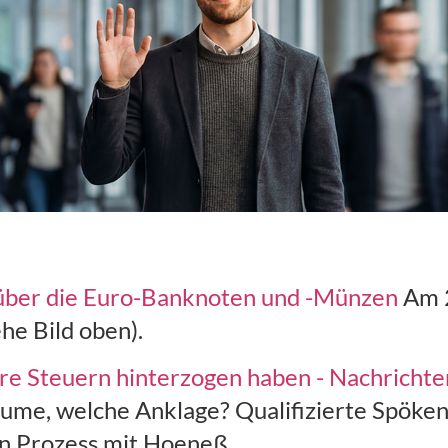
 über die Euro-Banknoten und -Münzen
Am 2
he Bild oben).
hre Steuern hinterzogen haben - Nachrichte
ume, welche Anklage? Qualifizierte Spöken
n Prozess mit Hoeneß.