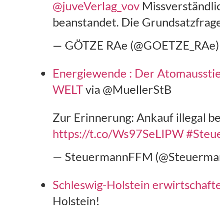
@juveVerlag_vov
Missverständli
beanstandet. Die Grundsatzfrage 
— GÖTZE RAe (@GOETZE_RAe
Energiewende : Der Atomausstieg
WELT
via @MuellerStB
Zur Erinnerung: Ankauf illegal be
https://t.co/Ws97SeLIPW
#Steu
— SteuermannFFM (@Steuerm
Schleswig-Holstein erwirtschaft
Holstein!