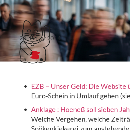
Klubticket buchen
20. Januar 2014
Links 4. KW
EZB – Unser Geld: Die Website
Euro-Schein in Umlauf gehen (sie
Anklage : Hoeneß soll sieben Ja
Welche Vergehen, welche Zeiträ
Spökenkiekerei zum anstehende