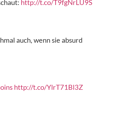
schaut:
http://t.co/T9fgNrLU9S
chmal auch, wenn sie absurd
oins
http://t.co/YlrT71Bl3Z