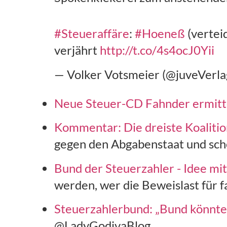
#Steueraffäre
:
#Hoeneß
(verteid
verjährt
http://t.co/4s4ocJ0Yii
— Volker Votsmeier (@juveVerl
Neue Steuer-CD Fahnder ermitt
Kommentar: Die dreiste Koalition
gegen den Abgabenstaat und sch
Bund der Steuerzahler - Idee mi
werden, wer die Beweislast für f
Steuerzahlerbund: „Bund könnte 2
@LadyGodivaBlog