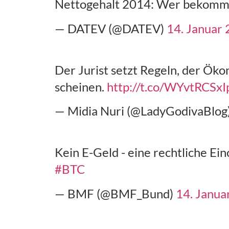
Nettogehalt 2014: Wer bekommt 
— DATEV (@DATEV)
14. Januar
Der Jurist setzt Regeln, der Ök
scheinen.
http://t.co/WYvtRCSxI
— Midia Nuri (@LadyGodivaBlog
Kein E-Geld - eine rechtliche Ei
#BTC
— BMF (@BMF_Bund)
14. Janua