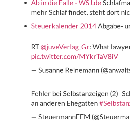
Ab in die Falle - WSJ.de
Schlafman
mehr Schlaf findet, steht dort n
Steuerkalender 2014
Abgabe- un
RT
@juveVerlag_Gr
: What lawyer
pic.twitter.com/MYkrTaV8iV
— Susanne Reinemann (@anwalt
Fehler bei Selbstanzeigen (2)- 
an anderen Ehegatten
#Selbstan
— SteuermannFFM (@Steuerm