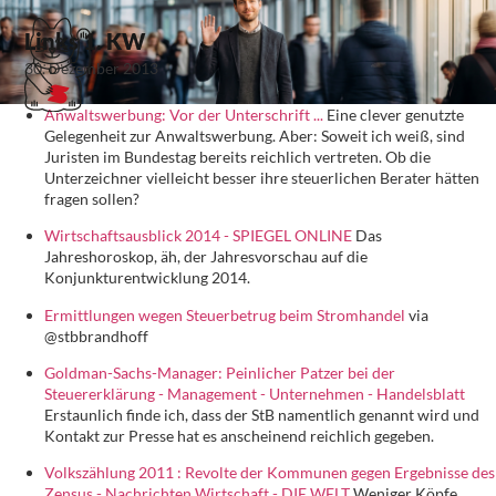
Links 1. KW
30. Dezember 2013
Anwaltswerbung: Vor der Unterschrift ...
Eine clever genutzte
Gelegenheit zur Anwaltswerbung. Aber: Soweit ich weiß, sind
Juristen im Bundestag bereits reichlich vertreten. Ob die
Unterzeichner vielleicht besser ihre steuerlichen Berater hätten
fragen sollen?
Wirtschaftsausblick 2014 - SPIEGEL ONLINE
Das
Jahreshoroskop, äh, der Jahresvorschau auf die
Konjunkturentwicklung 2014.
Ermittlungen wegen Steuerbetrug beim Stromhandel
via
@stbbrandhoff
Goldman-Sachs-Manager: Peinlicher Patzer bei der
Steuererklärung - Management - Unternehmen - Handelsblatt
Erstaunlich finde ich, dass der StB namentlich genannt wird und
Kontakt zur Presse hat es anscheinend reichlich gegeben.
Volkszählung 2011 : Revolte der Kommunen gegen Ergebnisse des
Zensus - Nachrichten Wirtschaft - DIE WELT
Weniger Köpfe,