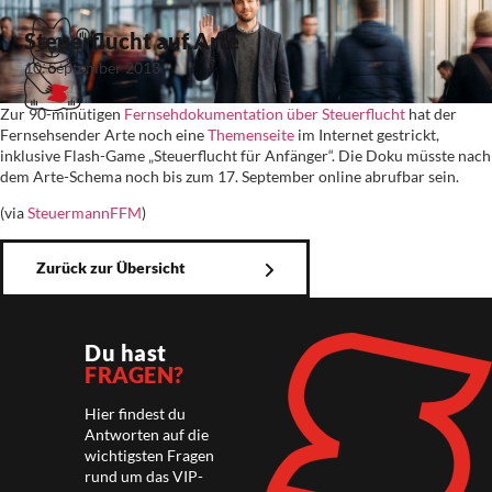
Steuerflucht auf Arte
10. September 2013
Zur 90-minütigen
Fernsehdokumentation über Steuerflucht
hat der
Fernsehsender Arte noch eine
Themenseite
im Internet gestrickt,
inklusive Flash-Game „Steuerflucht für Anfänger“. Die Doku müsste nach
dem Arte-Schema noch bis zum 17. September online abrufbar sein.
(via
SteuermannFFM
)
Zurück zur Übersicht
Du hast
FRAGEN?
Hier findest du
Antworten auf die
wichtigsten Fragen
rund um das VIP-