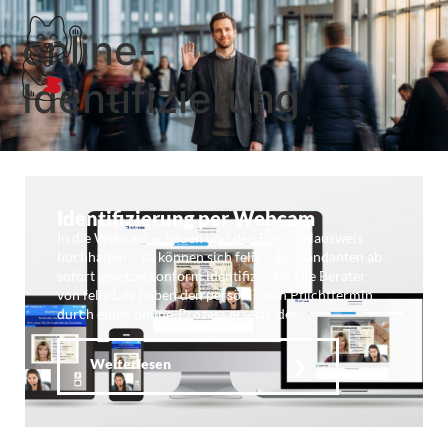
online-
Identifizierung
Identifizierung per Webcam
In die Webcam schauen und den Personalausweis
hochhalten – so können sich felix1.de-Mandanten ab
sofort gesetzeskonform identifizieren. Die Berater
von felix1.de haben den persönlichen Pflichttermin
durch einen online-Prozess ersetzt, der …
Weiterlesen