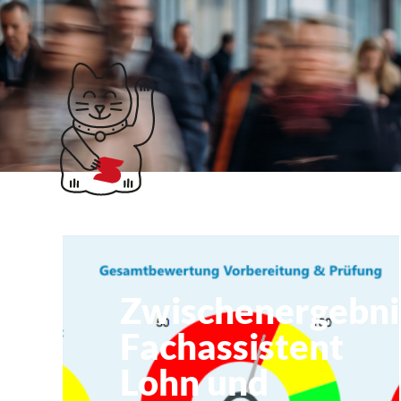
Klubticket buchen
Ergebnisse
Zwischenergebni
Fachassistent
Lohn und