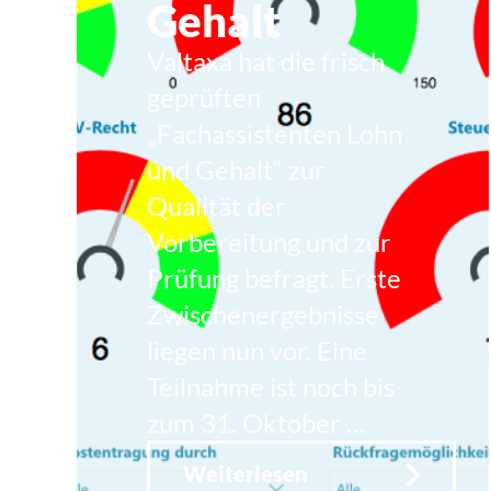
Gehalt
Valtaxa hat die frisch
geprüften
„Fachassistenten Lohn
und Gehalt“ zur
Qualität der
Vorbereitung und zur
Prüfung befragt. Erste
Zwischenergebnisse
liegen nun vor. Eine
Teilnahme ist noch bis
zum 31. Oktober …
Weiterlesen