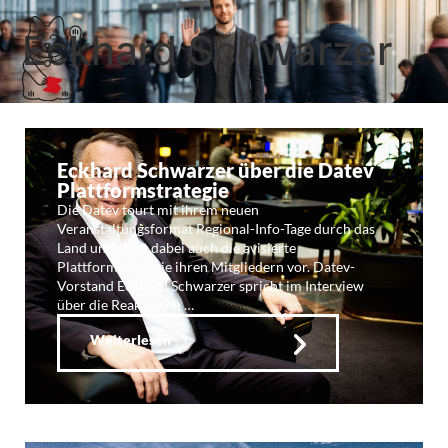
Eckhard Schwarzer
Eckhard Schwarzer über die Datev
Plattformstrategie
Die Datev tourt mit ihrem neuen
Veranstaltungsformat Regional-Info-Tage durch das
Land und stellt dabei auch die avisierte
Plattformstrategie ihren Mitgliedern vor. Datev-
Vorstand Eckhard Schwarzer spricht im Interview
über die Reaktionen …
Weiterlesen