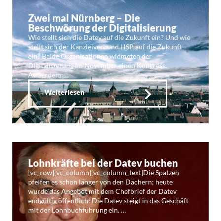
Zwei mal Nürnberg – Die
Beschwörung der Digitalisierung
Wie stellt sich die Datev auf die Zukunft ein? Und wie
stellt sich der Kanzleiverbund HSP auf die Zukunft
ein? Beide Organisationen widmeten der
Digitalisierung im November einen Kongress.
Außerdem: …
Weiterlesen
Lohnkräfte bei der Datev buchen
[vc_row][vc_column][vc_column_text]Die Spatzen
pfeifen es schon länger von den Dächern; heute
wurde das Angebot mit dem Chefbrief der Datev
endgültig öffentlich: Die Datev steigt in das Geschäft
mit der Lohnbuchführung ein. …